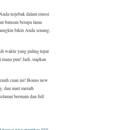
i Anda terjebak dalam emosi
kan batasan berapa lama
mungkin bikin Anda senang,
di waktu yang paling tepat
 mana pun! Jadi, siapkan
penuh cuan ini! Bonus new
, dan mari meraih
elamat bermain dan full
ot bonus new member 100