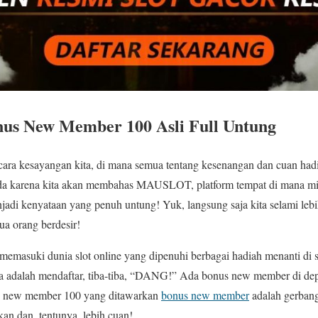
nus New Member 100 Asli Full Untung
cara kesayangan kita, di mana semua tentang kesenangan dan cuan had
da karena kita akan membahas MAUSLOT, platform tempat di mana mi
adi kenyataan yang penuh untung! Yuk, langsung saja kita selami leb
a orang berdesir!
emasuki dunia slot online yang dipenuhi berbagai hadiah menanti di s
a adalah mendaftar, tiba-tiba, “DANG!” Ada bonus new member di de
us new member 100 yang ditawarkan
bonus new member
adalah gerban
an dan, tentunya, lebih cuan!