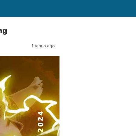
ng
1 tahun ago