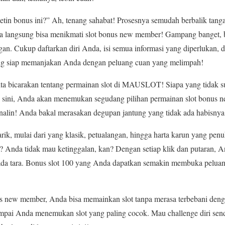
tin bonus ini?” Ah, tenang sahabat! Prosesnya semudah berbalik tang
langsung bisa menikmati slot bonus new member! Gampang banget, b
an. Cukup daftarkan diri Anda, isi semua informasi yang diperlukan, 
ang siap memanjakan Anda dengan peluang cuan yang melimpah!
 bicarakan tentang permainan slot di MAUSLOT! Siapa yang tidak su
 sini, Anda akan menemukan segudang pilihan permainan slot bonus 
nalin! Anda bakal merasakan degupan jantung yang tidak ada habisnya
ik, mulai dari yang klasik, petualangan, hingga harta karun yang penu
? Anda tidak mau ketinggalan, kan? Dengan setiap klik dan putaran, 
ada tara. Bonus slot 100 yang Anda dapatkan semakin membuka pelua
ew member, Anda bisa memainkan slot tanpa merasa terbebani dengan
sampai Anda menemukan slot yang paling cocok. Mau challenge diri sendi