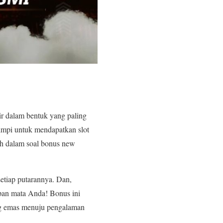
ir dalam bentuk yang paling
mpi untuk mendapatkan slot
ih dalam soal bonus new
etiap putarannya. Dan,
pan mata Anda! Bonus ini
g emas menuju pengalaman