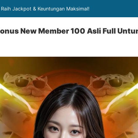
: Raih Jackpot & Keuntungan Maksimal!
Bonus New Member 100 Asli Full Untu