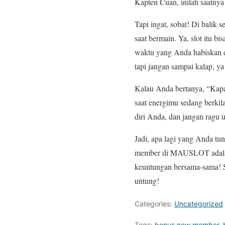
Kapten Cuan, inilah saatnya 
Tapi ingat, sobat! Di balik 
saat bermain. Ya, slot itu b
waktu yang Anda habiskan d
tapi jangan sampai kalap, ya
Kalau Anda bertanya, “Kapan
saat energimu sedang berki
diri Anda, dan jangan ragu
Jadi, apa lagi yang Anda t
member di MAUSLOT adalah k
keuntungan bersama-sama! Se
untung!
Categories:
Uncategorized
Tags:
bonus new member
,