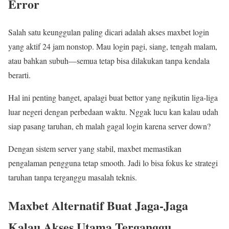
Error
Salah satu keunggulan paling dicari adalah akses maxbet login
yang aktif 24 jam nonstop. Mau login pagi, siang, tengah malam,
atau bahkan subuh—semua tetap bisa dilakukan tanpa kendala
berarti.
Hal ini penting banget, apalagi buat bettor yang ngikutin liga-liga
luar negeri dengan perbedaan waktu. Nggak lucu kan kalau udah
siap pasang taruhan, eh malah gagal login karena server down?
Dengan sistem server yang stabil, maxbet memastikan
pengalaman pengguna tetap smooth. Jadi lo bisa fokus ke strategi
taruhan tanpa terganggu masalah teknis.
Maxbet Alternatif Buat Jaga-Jaga
Kalau Akses Utama Terganggu