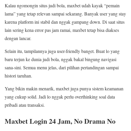
Kalau ngomongin situs judi bola, maxbet udah kayak “pemain
lama” yang tetap relevan sampai sekarang. Banyak user yang stay
karena platform ini stabil dan nggak gampang down. Di saat situs
lain sering kena error pas jam ramai, maxbet tetap bisa diakses
dengan lancar.
Selain itu, tampilannya juga user-friendly banget. Buat lo yang
baru terjun ke dunia judi bola, nggak bakal bingung navigasi
sana-sini. Semua menu jelas, dari pilihan pertandingan sampai
histori taruhan.
Yang bikin makin menarik, maxbet juga punya sistem keamanan
yang cukup solid. Jadi lo nggak perlu overthinking soal data
pribadi atau transaksi.
Maxbet Login 24 Jam, No Drama No