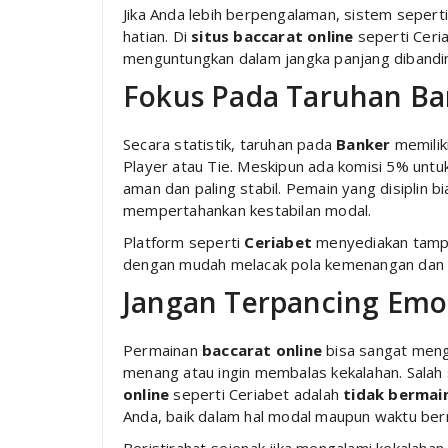
Jika Anda lebih berpengalaman, sistem sepert
hatian. Di
situs baccarat online
seperti Ceria
menguntungkan dalam jangka panjang dibandin
Fokus Pada Taruhan Ba
Secara statistik, taruhan pada
Banker
memilik
Player atau Tie. Meskipun ada komisi 5% untu
aman dan paling stabil. Pemain yang disiplin 
mempertahankan kestabilan modal.
Platform seperti
Ceriabet
menyediakan tampi
dengan mudah melacak pola kemenangan dan 
Jangan Terpancing Emo
Permainan
baccarat online
bisa sangat meng
menang atau ingin membalas kekalahan. Salah 
online
seperti Ceriabet adalah
tidak bermai
Anda, baik dalam hal modal maupun waktu ber
Beristirahat sejenak jika mengalami kekalahan