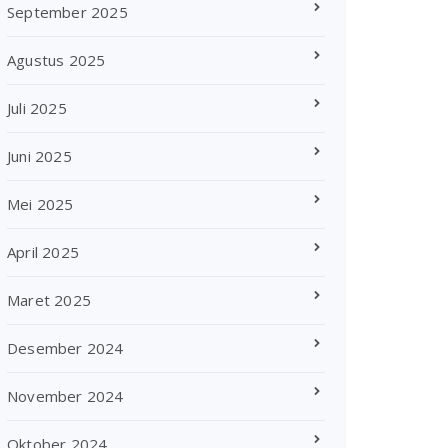
September 2025
Agustus 2025
Juli 2025
Juni 2025
Mei 2025
April 2025
Maret 2025
Desember 2024
November 2024
Oktober 2024