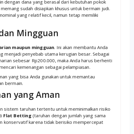
in dengan dana yang berasal dari kebutuhan pokok
 memang sudah disiapkan khusus untuk bermain judi.
ominal yang relatif kecil, namun tetap memiliki
 dan Mingguan
harian maupun mingguan
. Ini akan membantu Anda
ing menjadi penyebab utama kerugian besar. Sebagai
 harian sebesar Rp200.000, maka Anda harus berhenti
a mencari kemenangan sebagai pelampiasan.
inan yang bisa Anda gunakan untuk memantau
an bermain.
han yang Aman
sistem taruhan tertentu untuk meminimalkan risiko
ti
Flat Betting
(taruhan dengan jumlah yang sama
in konservatif karena tidak berisiko mempercepat