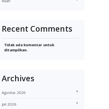
Ruah
Recent Comments
Tidak ada komentar untuk
ditampilkan.
Archives
Agustus 2026
Juli 2026