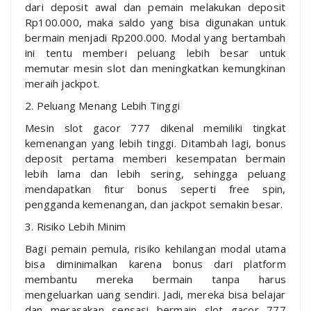
dari deposit awal dan pemain melakukan deposit
Rp100.000, maka saldo yang bisa digunakan untuk
bermain menjadi Rp200.000. Modal yang bertambah
ini tentu memberi peluang lebih besar untuk
memutar mesin slot dan meningkatkan kemungkinan
meraih jackpot.
2. Peluang Menang Lebih Tinggi
Mesin slot gacor 777 dikenal memiliki tingkat
kemenangan yang lebih tinggi. Ditambah lagi, bonus
deposit pertama memberi kesempatan bermain
lebih lama dan lebih sering, sehingga peluang
mendapatkan fitur bonus seperti free spin,
pengganda kemenangan, dan jackpot semakin besar.
3. Risiko Lebih Minim
Bagi pemain pemula, risiko kehilangan modal utama
bisa diminimalkan karena bonus dari platform
membantu mereka bermain tanpa harus
mengeluarkan uang sendiri. Jadi, mereka bisa belajar
dan merasakan sensasi bermain slot gacor 777