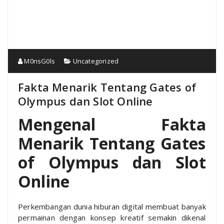
M0nsG0ls
Uncategorized
Fakta Menarik Tentang Gates of
Olympus dan Slot Online
Mengenal Fakta
Menarik Tentang Gates
of Olympus dan Slot
Online
Perkembangan dunia hiburan digital membuat banyak
permainan dengan konsep kreatif semakin dikenal