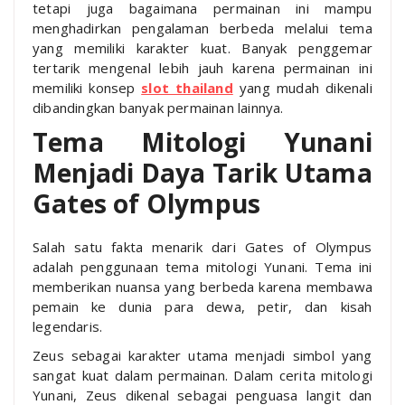
tetapi juga bagaimana permainan ini mampu
menghadirkan pengalaman berbeda melalui tema
yang memiliki karakter kuat. Banyak penggemar
tertarik mengenal lebih jauh karena permainan ini
memiliki konsep
slot thailand
yang mudah dikenali
dibandingkan banyak permainan lainnya.
Tema Mitologi Yunani
Menjadi Daya Tarik Utama
Gates of Olympus
Salah satu fakta menarik dari Gates of Olympus
adalah penggunaan tema mitologi Yunani. Tema ini
memberikan nuansa yang berbeda karena membawa
pemain ke dunia para dewa, petir, dan kisah
legendaris.
Zeus sebagai karakter utama menjadi simbol yang
sangat kuat dalam permainan. Dalam cerita mitologi
Yunani, Zeus dikenal sebagai penguasa langit dan