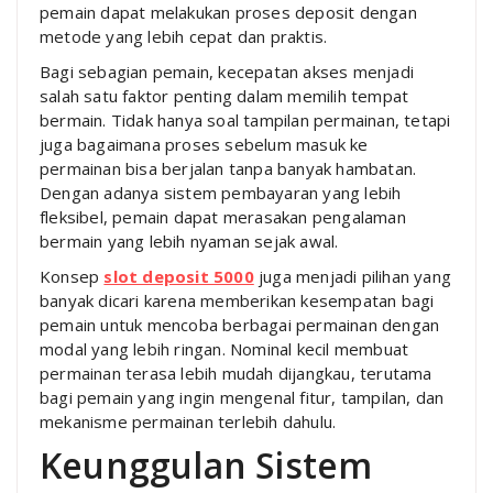
pemain dapat melakukan proses deposit dengan
metode yang lebih cepat dan praktis.
Bagi sebagian pemain, kecepatan akses menjadi
salah satu faktor penting dalam memilih tempat
bermain. Tidak hanya soal tampilan permainan, tetapi
juga bagaimana proses sebelum masuk ke
permainan bisa berjalan tanpa banyak hambatan.
Dengan adanya sistem pembayaran yang lebih
fleksibel, pemain dapat merasakan pengalaman
bermain yang lebih nyaman sejak awal.
Konsep
slot deposit 5000
juga menjadi pilihan yang
banyak dicari karena memberikan kesempatan bagi
pemain untuk mencoba berbagai permainan dengan
modal yang lebih ringan. Nominal kecil membuat
permainan terasa lebih mudah dijangkau, terutama
bagi pemain yang ingin mengenal fitur, tampilan, dan
mekanisme permainan terlebih dahulu.
Keunggulan Sistem