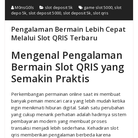
M0nsG0ls
slot deposit 5k
game slot 5000
,
slot
depo 5k
,
slot deposit 5000
,
slot deposit 5k
,
slot qris
Pengalaman Bermain Lebih Cepat
Melalui Slot QRIS Terbaru
Mengenal Pengalaman
Bermain Slot QRIS yang
Semakin Praktis
Perkembangan permainan online saat ini membuat
banyak pemain mencari cara yang lebih mudah ketika
ingin menikmati hiburan digital. Salah satu perubahan
yang cukup menarik perhatian adalah hadirnya sistem
pembayaran modern yang membuat proses
transaksi menjadi lebih sederhana. Kehadiran slot
qris memberikan pengalaman berbeda karena