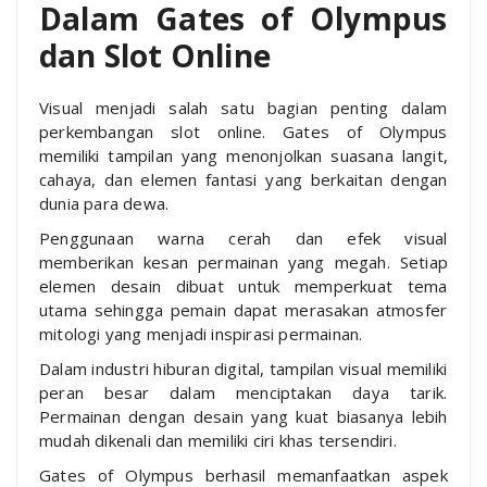
Dalam Gates of Olympus
dan Slot Online
Visual menjadi salah satu bagian penting dalam
perkembangan slot online. Gates of Olympus
memiliki tampilan yang menonjolkan suasana langit,
cahaya, dan elemen fantasi yang berkaitan dengan
dunia para dewa.
Penggunaan warna cerah dan efek visual
memberikan kesan permainan yang megah. Setiap
elemen desain dibuat untuk memperkuat tema
utama sehingga pemain dapat merasakan atmosfer
mitologi yang menjadi inspirasi permainan.
Dalam industri hiburan digital, tampilan visual memiliki
peran besar dalam menciptakan daya tarik.
Permainan dengan desain yang kuat biasanya lebih
mudah dikenali dan memiliki ciri khas tersendiri.
Gates of Olympus berhasil memanfaatkan aspek