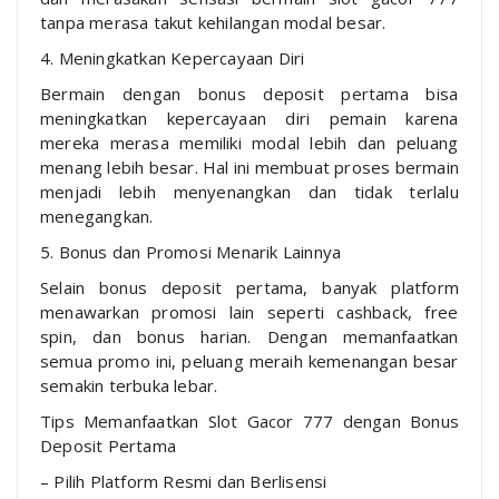
tanpa merasa takut kehilangan modal besar.
4. Meningkatkan Kepercayaan Diri
Bermain dengan bonus deposit pertama bisa
meningkatkan kepercayaan diri pemain karena
mereka merasa memiliki modal lebih dan peluang
menang lebih besar. Hal ini membuat proses bermain
menjadi lebih menyenangkan dan tidak terlalu
menegangkan.
5. Bonus dan Promosi Menarik Lainnya
Selain bonus deposit pertama, banyak platform
menawarkan promosi lain seperti cashback, free
spin, dan bonus harian. Dengan memanfaatkan
semua promo ini, peluang meraih kemenangan besar
semakin terbuka lebar.
Tips Memanfaatkan Slot Gacor 777 dengan Bonus
Deposit Pertama
– Pilih Platform Resmi dan Berlisensi