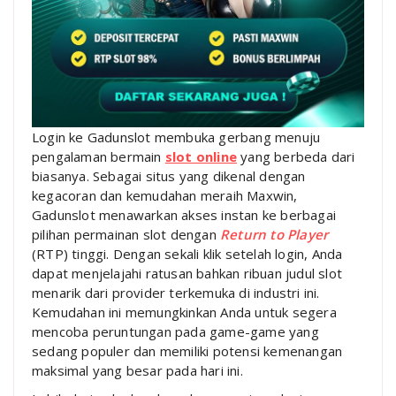
Login ke Gadunslot membuka gerbang menuju
pengalaman bermain
slot online
yang berbeda dari
biasanya. Sebagai situs yang dikenal dengan
kegacoran dan kemudahan meraih Maxwin,
Gadunslot menawarkan akses instan ke berbagai
pilihan permainan slot dengan
Return to Player
(RTP) tinggi. Dengan sekali klik setelah login, Anda
dapat menjelajahi ratusan bahkan ribuan judul slot
menarik dari provider terkemuka di industri ini.
Kemudahan ini memungkinkan Anda untuk segera
mencoba peruntungan pada game-game yang
sedang populer dan memiliki potensi kemenangan
maksimal yang besar pada hari ini.