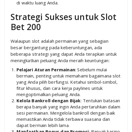
di waktu luang Anda.
Strategi Sukses untuk Slot
Bet 200
Walaupun slot adalah permainan yang sebagian
besar bergantung pada keberuntungan, ada
beberapa strategi yang dapat Anda terapkan untuk
meningkatkan peluang Anda meraih keuntungan:
Pelajari Aturan Permainan
: Sebelum mulai
bermain, penting untuk memahami bagaimana slot
yang Anda pilih berfungsi. Ketahui simbol-simbol,
fitur khusus, dan cara kerja paylines untuk
mengoptimalkan peluang Anda.
Kelola Bankroll dengan Bijak
: Tentukan batasan
berapa banyak yang ingin Anda pertaruhkan dalam
sesi permainan. Mengelola bankroll dengan baik
memastikan Anda tidak terbawa suasana dan
dapat bermain lebih lama.
Manfaatkan Bonus dan Promosi
: Banyak kasino