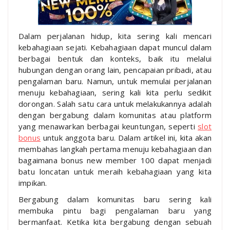
Dalam perjalanan hidup, kita sering kali mencari
kebahagiaan sejati. Kebahagiaan dapat muncul dalam
berbagai bentuk dan konteks, baik itu melalui
hubungan dengan orang lain, pencapaian pribadi, atau
pengalaman baru. Namun, untuk memulai perjalanan
menuju kebahagiaan, sering kali kita perlu sedikit
dorongan. Salah satu cara untuk melakukannya adalah
dengan bergabung dalam komunitas atau platform
yang menawarkan berbagai keuntungan, seperti
slot
bonus
untuk anggota baru. Dalam artikel ini, kita akan
membahas langkah pertama menuju kebahagiaan dan
bagaimana bonus new member 100 dapat menjadi
batu loncatan untuk meraih kebahagiaan yang kita
impikan.
Bergabung dalam komunitas baru sering kali
membuka pintu bagi pengalaman baru yang
bermanfaat. Ketika kita bergabung dengan sebuah