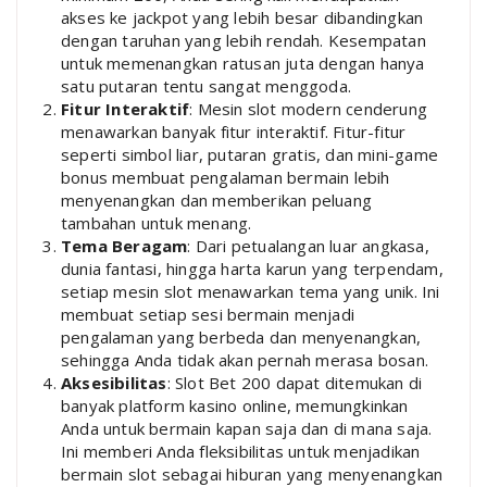
akses ke jackpot yang lebih besar dibandingkan
dengan taruhan yang lebih rendah. Kesempatan
untuk memenangkan ratusan juta dengan hanya
satu putaran tentu sangat menggoda.
Fitur Interaktif
: Mesin slot modern cenderung
menawarkan banyak fitur interaktif. Fitur-fitur
seperti simbol liar, putaran gratis, dan mini-game
bonus membuat pengalaman bermain lebih
menyenangkan dan memberikan peluang
tambahan untuk menang.
Tema Beragam
: Dari petualangan luar angkasa,
dunia fantasi, hingga harta karun yang terpendam,
setiap mesin slot menawarkan tema yang unik. Ini
membuat setiap sesi bermain menjadi
pengalaman yang berbeda dan menyenangkan,
sehingga Anda tidak akan pernah merasa bosan.
Aksesibilitas
: Slot Bet 200 dapat ditemukan di
banyak platform kasino online, memungkinkan
Anda untuk bermain kapan saja dan di mana saja.
Ini memberi Anda fleksibilitas untuk menjadikan
bermain slot sebagai hiburan yang menyenangkan