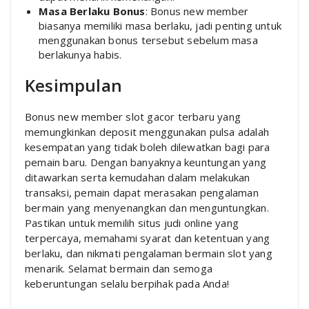
Masa Berlaku Bonus
: Bonus new member
biasanya memiliki masa berlaku, jadi penting untuk
menggunakan bonus tersebut sebelum masa
berlakunya habis.
Kesimpulan
Bonus new member slot gacor terbaru yang
memungkinkan deposit menggunakan pulsa adalah
kesempatan yang tidak boleh dilewatkan bagi para
pemain baru. Dengan banyaknya keuntungan yang
ditawarkan serta kemudahan dalam melakukan
transaksi, pemain dapat merasakan pengalaman
bermain yang menyenangkan dan menguntungkan.
Pastikan untuk memilih situs judi online yang
terpercaya, memahami syarat dan ketentuan yang
berlaku, dan nikmati pengalaman bermain slot yang
menarik. Selamat bermain dan semoga
keberuntungan selalu berpihak pada Anda!