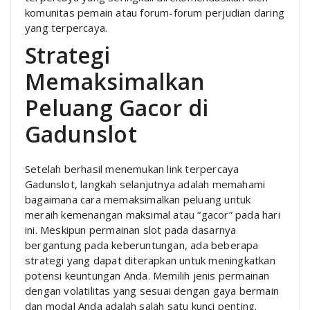
komunitas pemain atau forum-forum perjudian daring
yang terpercaya.
Strategi
Memaksimalkan
Peluang Gacor di
Gadunslot
Setelah berhasil menemukan link terpercaya
Gadunslot, langkah selanjutnya adalah memahami
bagaimana cara memaksimalkan peluang untuk
meraih kemenangan maksimal atau “gacor” pada hari
ini. Meskipun permainan slot pada dasarnya
bergantung pada keberuntungan, ada beberapa
strategi yang dapat diterapkan untuk meningkatkan
potensi keuntungan Anda. Memilih jenis permainan
dengan volatilitas yang sesuai dengan gaya bermain
dan modal Anda adalah salah satu kunci penting.