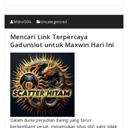
M0nsG0ls
Uncategorized
Mencari Link Terpercaya
Gadunslot untuk Maxwin Hari Ini
Dalam dunia perjudian daring yang terus
berkembang pesat, menemukan situs slot yang tidak