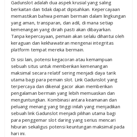
Gadunslot adalah dua aspek krusial yang saling
berkaitan dan tidak dapat dipisahkan. Kepercayaan
memastikan bahwa pemain bermain dalam lingkungan
yang aman, transparan, dan adil, di mana setiap
kemenangan yang diraih pasti akan dibayarkan.
Tanpa kepercayaan, pemain akan selalu dihantui oleh
keraguan dan kekhawatiran mengenai integritas
platform tempat mereka bermain.
Di sisi lain, potensi kegacoran atau kemampuan
sebuah situs untuk memberikan kemenangan
maksimal secara relatif sering menjadi daya tarik
utama bagi para pemain slot. Link Gadunslot yang
terpercaya dan dikenal gacor akan memberikan
pengalaman bermain yang lebih memuaskan dan
menguntungkan. Kombinasi antara keamanan dan
peluang menang yang tinggi inilah yang menjadikan
sebuah link Gadunslot menjadi pilihan utama bagi
para penggemar slot daring yang serius mencari
hiburan sekaligus potensi keuntungan maksimal pada
hari ini.