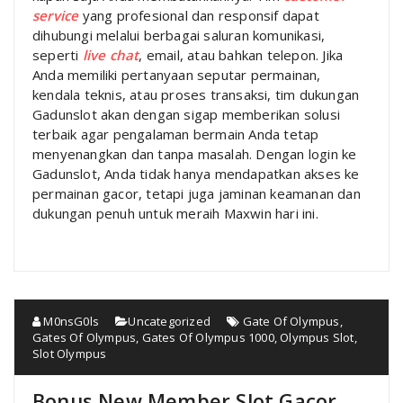
service
yang profesional dan responsif dapat
dihubungi melalui berbagai saluran komunikasi,
seperti
live chat
, email, atau bahkan telepon. Jika
Anda memiliki pertanyaan seputar permainan,
kendala teknis, atau proses transaksi, tim dukungan
Gadunslot akan dengan sigap memberikan solusi
terbaik agar pengalaman bermain Anda tetap
menyenangkan dan tanpa masalah. Dengan login ke
Gadunslot, Anda tidak hanya mendapatkan akses ke
permainan gacor, tetapi juga jaminan keamanan dan
dukungan penuh untuk meraih Maxwin hari ini.
M0nsG0ls
Uncategorized
Gate Of Olympus
,
Gates Of Olympus
,
Gates Of Olympus 1000
,
Olympus Slot
,
Slot Olympus
Bonus New Member Slot Gacor