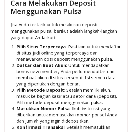
Cara Melakukan Deposit
Menggunakan Pulsa
Jika Anda tertarik untuk melakukan deposit
menggunakan pulsa, berikut adalah langkah-langkah
yang dapat Anda ikuti:
Pilih Situs Terpercaya
: Pastikan untuk mendaftar
di situs judi online yang terpercaya dan
menawarkan opsi deposit menggunakan pulsa.
Daftar dan Buat Akun
: Untuk mendapatkan
bonus new member, Anda perlu mendaftar dan
membuat akun di situs tersebut. Isi semua data
yang diperlukan dengan benar.
Pilih Metode Deposit
: Setelah memiliki akun,
masuk ke bagian kasir atau setor dana (deposit).
Pilih metode deposit menggunakan pulsa.
Masukkan Nomor Pulsa
: Ikuti instruksi yang
diberikan untuk memasukkan nomor ponsel Anda
dan jumlah yang ingin didepositkan.
Konfirmasi Transaksi
: Setelah memasukkan