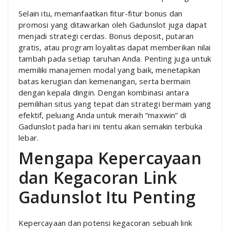
Selain itu, memanfaatkan fitur-fitur bonus dan
promosi yang ditawarkan oleh Gadunslot juga dapat
menjadi strategi cerdas. Bonus deposit, putaran
gratis, atau program loyalitas dapat memberikan nilai
tambah pada setiap taruhan Anda. Penting juga untuk
memiliki manajemen modal yang baik, menetapkan
batas kerugian dan kemenangan, serta bermain
dengan kepala dingin. Dengan kombinasi antara
pemilihan situs yang tepat dan strategi bermain yang
efektif, peluang Anda untuk meraih “maxwin” di
Gadunslot pada hari ini tentu akan semakin terbuka
lebar.
Mengapa Kepercayaan
dan Kegacoran Link
Gadunslot Itu Penting
Kepercayaan dan potensi kegacoran sebuah link