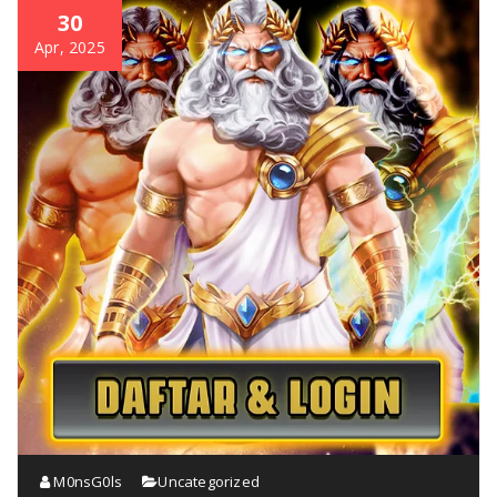
30
Apr, 2025
M0nsG0ls
Uncategorized