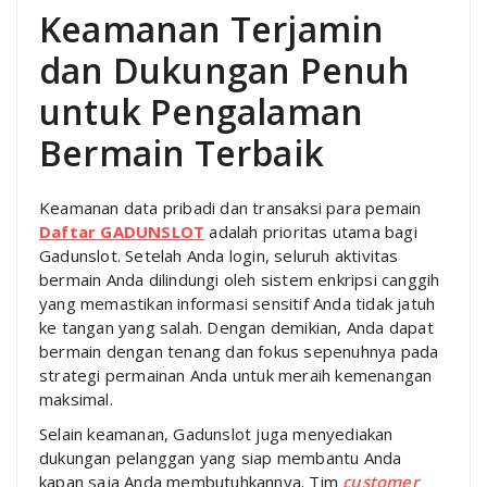
Keamanan Terjamin
dan Dukungan Penuh
untuk Pengalaman
Bermain Terbaik
Keamanan data pribadi dan transaksi para pemain
Daftar GADUNSLOT
adalah prioritas utama bagi
Gadunslot. Setelah Anda login, seluruh aktivitas
bermain Anda dilindungi oleh sistem enkripsi canggih
yang memastikan informasi sensitif Anda tidak jatuh
ke tangan yang salah. Dengan demikian, Anda dapat
bermain dengan tenang dan fokus sepenuhnya pada
strategi permainan Anda untuk meraih kemenangan
maksimal.
Selain keamanan, Gadunslot juga menyediakan
dukungan pelanggan yang siap membantu Anda
kapan saja Anda membutuhkannya. Tim
customer