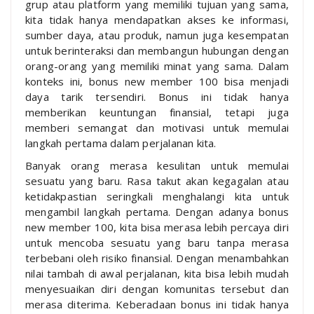
grup atau platform yang memiliki tujuan yang sama,
kita tidak hanya mendapatkan akses ke informasi,
sumber daya, atau produk, namun juga kesempatan
untuk berinteraksi dan membangun hubungan dengan
orang-orang yang memiliki minat yang sama. Dalam
konteks ini, bonus new member 100 bisa menjadi
daya tarik tersendiri. Bonus ini tidak hanya
memberikan keuntungan finansial, tetapi juga
memberi semangat dan motivasi untuk memulai
langkah pertama dalam perjalanan kita.
Banyak orang merasa kesulitan untuk memulai
sesuatu yang baru. Rasa takut akan kegagalan atau
ketidakpastian seringkali menghalangi kita untuk
mengambil langkah pertama. Dengan adanya bonus
new member 100, kita bisa merasa lebih percaya diri
untuk mencoba sesuatu yang baru tanpa merasa
terbebani oleh risiko finansial. Dengan menambahkan
nilai tambah di awal perjalanan, kita bisa lebih mudah
menyesuaikan diri dengan komunitas tersebut dan
merasa diterima. Keberadaan bonus ini tidak hanya