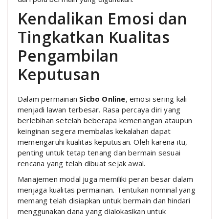
Kendalikan Emosi dan
Tingkatkan Kualitas
Pengambilan
Keputusan
Dalam permainan
Sicbo Online
, emosi sering kali
menjadi lawan terbesar. Rasa percaya diri yang
berlebihan setelah beberapa kemenangan ataupun
keinginan segera membalas kekalahan dapat
memengaruhi kualitas keputusan. Oleh karena itu,
penting untuk tetap tenang dan bermain sesuai
rencana yang telah dibuat sejak awal.
Manajemen modal juga memiliki peran besar dalam
menjaga kualitas permainan. Tentukan nominal yang
memang telah disiapkan untuk bermain dan hindari
menggunakan dana yang dialokasikan untuk