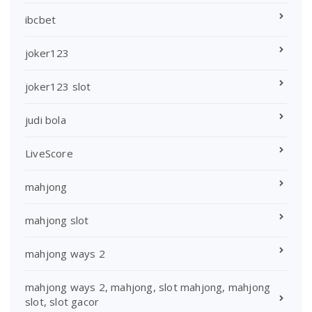
ibcbet
joker123
joker123 slot
judi bola
LiveScore
mahjong
mahjong slot
mahjong ways 2
mahjong ways 2, mahjong, slot mahjong, mahjong
slot, slot gacor