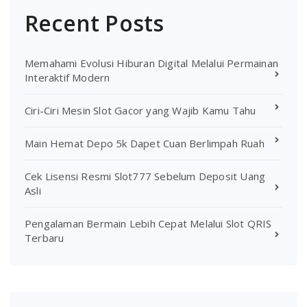
Recent Posts
Memahami Evolusi Hiburan Digital Melalui Permainan
Interaktif Modern
Ciri-Ciri Mesin Slot Gacor yang Wajib Kamu Tahu
Main Hemat Depo 5k Dapet Cuan Berlimpah Ruah
Cek Lisensi Resmi Slot777 Sebelum Deposit Uang
Asli
Pengalaman Bermain Lebih Cepat Melalui Slot QRIS
Terbaru