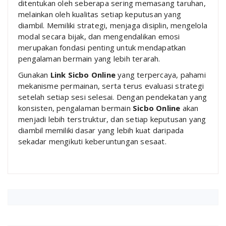
ditentukan oleh seberapa sering memasang taruhan,
melainkan oleh kualitas setiap keputusan yang
diambil. Memiliki strategi, menjaga disiplin, mengelola
modal secara bijak, dan mengendalikan emosi
merupakan fondasi penting untuk mendapatkan
pengalaman bermain yang lebih terarah.
Gunakan
Link Sicbo Online
yang terpercaya, pahami
mekanisme permainan, serta terus evaluasi strategi
setelah setiap sesi selesai. Dengan pendekatan yang
konsisten, pengalaman bermain
Sicbo Online
akan
menjadi lebih terstruktur, dan setiap keputusan yang
diambil memiliki dasar yang lebih kuat daripada
sekadar mengikuti keberuntungan sesaat.