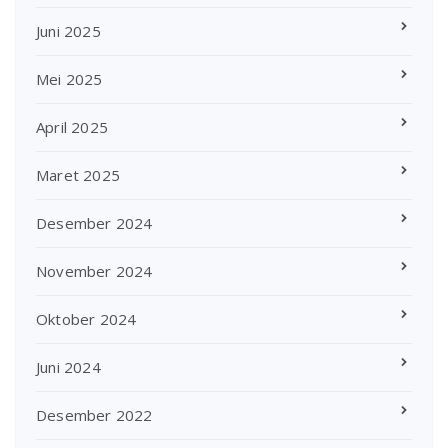
Juni 2025
Mei 2025
April 2025
Maret 2025
Desember 2024
November 2024
Oktober 2024
Juni 2024
Desember 2022