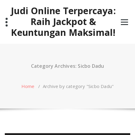
Skip
Judi Online Terpercaya:
to
content
Raih Jackpot &
Keuntungan Maksimal!
Category Archives: Sicbo Dadu
Home
/
Archive by category "Sicbo Dadu"