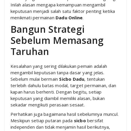
Inilah alasan mengapa kemampuan mengambil
keputusan menjadi salah satu faktor penting ketika
menikmati permainan
Dadu Online
.
Bangun Strategi
Sebelum Memasang
Taruhan
Kesalahan yang sering dilakukan pemain adalah
mengambil keputusan tanpa dasar yang jelas.
Sebelum mulai bermain
Sicbo Dadu
, tentukan
terlebih dahulu batas modal, target permainan, dan
kapan harus berhenti. Dengan begitu, setiap
keputusan yang diambil memiliki alasan, bukan
sekadar mengikuti perasaan sesaat.
Perhatikan juga bagaimana hasil sebelumnya muncul.
Meskipun setiap putaran pada
sicbo
bersifat
independen dan tidak menjamin hasil berikutnya,