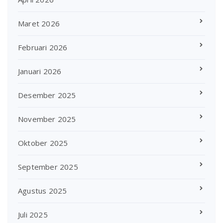
Maret 2026
Februari 2026
Januari 2026
Desember 2025
November 2025
Oktober 2025
September 2025
Agustus 2025
Juli 2025