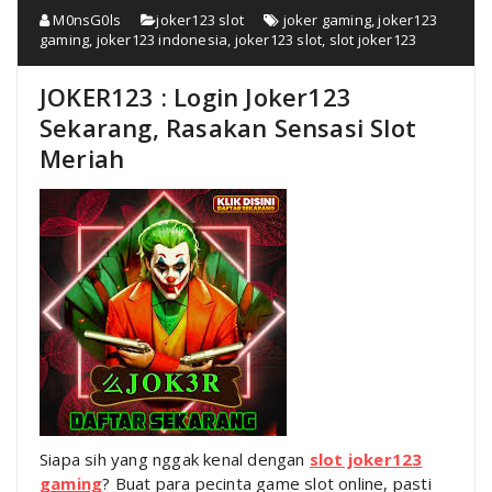
M0nsG0ls
joker123 slot
joker gaming
,
joker123
gaming
,
joker123 indonesia
,
joker123 slot
,
slot joker123
JOKER123 : Login Joker123
Sekarang, Rasakan Sensasi Slot
Meriah
Siapa sih yang nggak kenal dengan
slot joker123
gaming
? Buat para pecinta game slot online, pasti