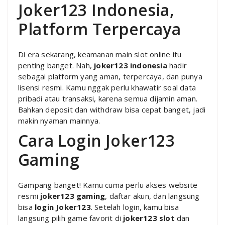
Joker123 Indonesia,
Platform Terpercaya
Di era sekarang, keamanan main slot online itu
penting banget. Nah,
joker123 indonesia
hadir
sebagai platform yang aman, terpercaya, dan punya
lisensi resmi. Kamu nggak perlu khawatir soal data
pribadi atau transaksi, karena semua dijamin aman.
Bahkan deposit dan withdraw bisa cepat banget, jadi
makin nyaman mainnya.
Cara Login Joker123
Gaming
Gampang banget! Kamu cuma perlu akses website
resmi
joker123 gaming
, daftar akun, dan langsung
bisa
login Joker123
. Setelah login, kamu bisa
langsung pilih game favorit di
joker123 slot
dan