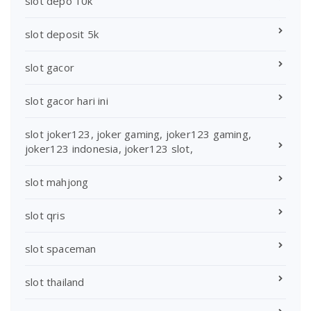
slot depo 10k
slot deposit 5k
slot gacor
slot gacor hari ini
slot joker123, joker gaming, joker123 gaming,
joker123 indonesia, joker123 slot,
slot mahjong
slot qris
slot spaceman
slot thailand