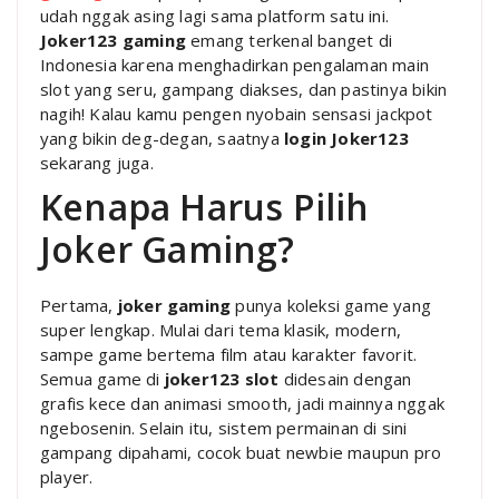
udah nggak asing lagi sama platform satu ini.
Joker123 gaming
emang terkenal banget di
Indonesia karena menghadirkan pengalaman main
slot yang seru, gampang diakses, dan pastinya bikin
nagih! Kalau kamu pengen nyobain sensasi jackpot
yang bikin deg-degan, saatnya
login Joker123
sekarang juga.
Kenapa Harus Pilih
Joker Gaming?
Pertama,
joker gaming
punya koleksi game yang
super lengkap. Mulai dari tema klasik, modern,
sampe game bertema film atau karakter favorit.
Semua game di
joker123 slot
didesain dengan
grafis kece dan animasi smooth, jadi mainnya nggak
ngebosenin. Selain itu, sistem permainan di sini
gampang dipahami, cocok buat newbie maupun pro
player.