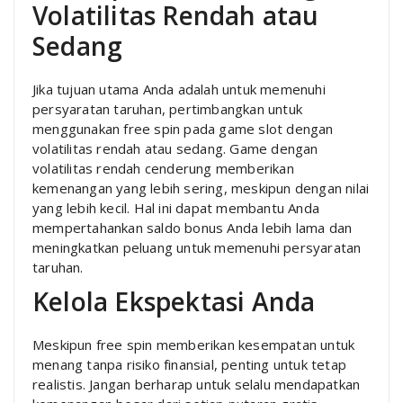
Volatilitas Rendah atau
Sedang
Jika tujuan utama Anda adalah untuk memenuhi
persyaratan taruhan, pertimbangkan untuk
menggunakan free spin pada game slot dengan
volatilitas rendah atau sedang. Game dengan
volatilitas rendah cenderung memberikan
kemenangan yang lebih sering, meskipun dengan nilai
yang lebih kecil. Hal ini dapat membantu Anda
mempertahankan saldo bonus Anda lebih lama dan
meningkatkan peluang untuk memenuhi persyaratan
taruhan.
Kelola Ekspektasi Anda
Meskipun free spin memberikan kesempatan untuk
menang tanpa risiko finansial, penting untuk tetap
realistis. Jangan berharap untuk selalu mendapatkan