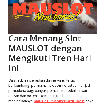
Cara Menang Slot
MAUSLOT dengan
Mengikuti Tren Hari
Ini
Dalam dunia perjudian daring yang terus
berkembang, permainan slot online tetap menjadi
primadona bagi banyak pemain. Kesederhanaan
aturan dan potensi kemenangan besar
menjadikannya
mauslot link alternatif login
daya