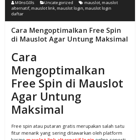
M0nsG0ls
Uncategorized
mauslot
,
mauslot
alternatif
,
mauslot link
,
mauslot login
,
mauslot login
daftar
Cara Mengoptimalkan Free Spin
di Mauslot Agar Untung Maksimal
Cara
Mengoptimalkan
Free Spin di Mauslot
Agar Untung
Maksimal
Free spin atau putaran gratis merupakan salah satu
fitur menarik yang sering ditawarkan oleh platform
kasino
mauslot link alternatif login
online seperti