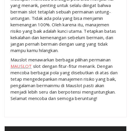
yang menarik, penting untuk selalu diingat bahwa
bermain slot tetaplah sebuah permainan untung-
untungan. Tidak ada pola yang bisa menjamin
kemenangan 100%. Oleh karena itu, manajemen
risiko yang baik adalah kunci utama. Tetapkan batas
kekalahan dan kemenangan sebelum bermain, dan
jangan pernah bermain dengan uang yang tidak
mampu kamu hilangkan.
Mauslot menawarkan berbagai pilihan permainan
MAUSLOT
slot dengan fitur-fitur menarik. Dengan
mencoba berbagai pola yang disebutkan di atas dan
tetap mengedepankan manajemen risiko yang baik,
pengalaman bermainmu di Mauslot pasti akan
menjadi lebih seru dan berpotensi menguntungkan.
Selamat mencoba dan semoga beruntung!