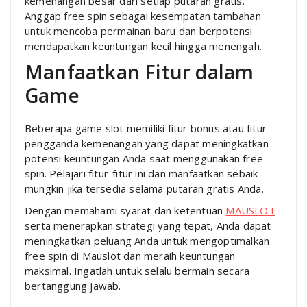
kemenangan besar dari setiap putaran gratis.
Anggap free spin sebagai kesempatan tambahan
untuk mencoba permainan baru dan berpotensi
mendapatkan keuntungan kecil hingga menengah.
Manfaatkan Fitur dalam
Game
Beberapa game slot memiliki fitur bonus atau fitur
pengganda kemenangan yang dapat meningkatkan
potensi keuntungan Anda saat menggunakan free
spin. Pelajari fitur-fitur ini dan manfaatkan sebaik
mungkin jika tersedia selama putaran gratis Anda.
Dengan memahami syarat dan ketentuan
MAUSLOT
serta menerapkan strategi yang tepat, Anda dapat
meningkatkan peluang Anda untuk mengoptimalkan
free spin di Mauslot dan meraih keuntungan
maksimal. Ingatlah untuk selalu bermain secara
bertanggung jawab.