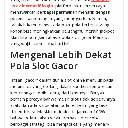
link alternatif login
platform slot terpercaya,
menawarkan berbagai permainan menarik dengan
potensi kemenangan yang menggiurkan. Namun,
tahukah kamu bahwa ada pola-pola tertentu yang
konon bisa meningkatkan peluangmu meraih jackpot?
Mari kita bongkar rahasia pola slot gacor Mauslot
yang wajib kamu coba hari ini!
Mengenal Lebih Dekat
Pola Slot Gacor
Istilah “gacor” dalam dunia slot online merujuk pada
mesin slot yang sedang dalam kondisi memberikan
kemenangan lebih sering dari biasanya. Banyak
pemain percaya bahwa mesin slot tidak sepenuhnya
acak, dan ada siklus atau pola tertentu yang bisa
diidentifikasi. Meskipun tidak ada jaminan 100%
bahwa pola ini akan selalu berhasil, mencoba
berbagai strategi bisa menjadi cara yang menarik