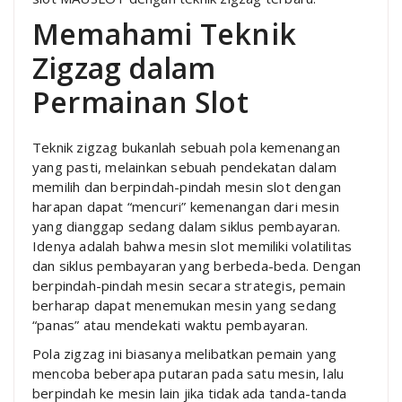
Memahami Teknik
Zigzag dalam
Permainan Slot
Teknik zigzag bukanlah sebuah pola kemenangan
yang pasti, melainkan sebuah pendekatan dalam
memilih dan berpindah-pindah mesin slot dengan
harapan dapat “mencuri” kemenangan dari mesin
yang dianggap sedang dalam siklus pembayaran.
Idenya adalah bahwa mesin slot memiliki volatilitas
dan siklus pembayaran yang berbeda-beda. Dengan
berpindah-pindah mesin secara strategis, pemain
berharap dapat menemukan mesin yang sedang
“panas” atau mendekati waktu pembayaran.
Pola zigzag ini biasanya melibatkan pemain yang
mencoba beberapa putaran pada satu mesin, lalu
berpindah ke mesin lain jika tidak ada tanda-tanda