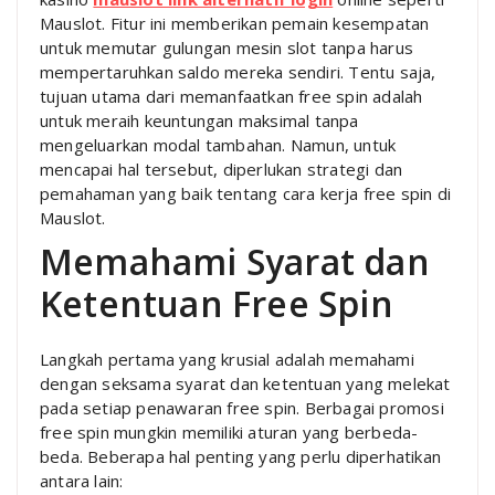
Mauslot. Fitur ini memberikan pemain kesempatan
untuk memutar gulungan mesin slot tanpa harus
mempertaruhkan saldo mereka sendiri. Tentu saja,
tujuan utama dari memanfaatkan free spin adalah
untuk meraih keuntungan maksimal tanpa
mengeluarkan modal tambahan. Namun, untuk
mencapai hal tersebut, diperlukan strategi dan
pemahaman yang baik tentang cara kerja free spin di
Mauslot.
Memahami Syarat dan
Ketentuan Free Spin
Langkah pertama yang krusial adalah memahami
dengan seksama syarat dan ketentuan yang melekat
pada setiap penawaran free spin. Berbagai promosi
free spin mungkin memiliki aturan yang berbeda-
beda. Beberapa hal penting yang perlu diperhatikan
antara lain: