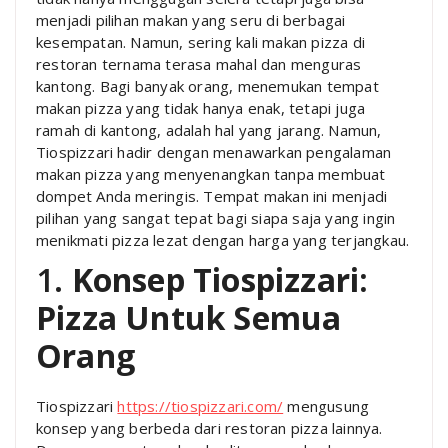
menjadi pilihan makan yang seru di berbagai
kesempatan. Namun, sering kali makan pizza di
restoran ternama terasa mahal dan menguras
kantong. Bagi banyak orang, menemukan tempat
makan pizza yang tidak hanya enak, tetapi juga
ramah di kantong, adalah hal yang jarang. Namun,
Tiospizzari hadir dengan menawarkan pengalaman
makan pizza yang menyenangkan tanpa membuat
dompet Anda meringis. Tempat makan ini menjadi
pilihan yang sangat tepat bagi siapa saja yang ingin
menikmati pizza lezat dengan harga yang terjangkau.
1.
Konsep Tiospizzari:
Pizza Untuk Semua
Orang
Tiospizzari
https://tiospizzari.com/
mengusung
konsep yang berbeda dari restoran pizza lainnya.