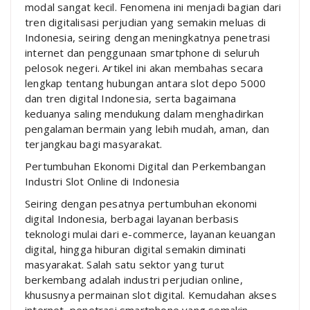
modal sangat kecil. Fenomena ini menjadi bagian dari
tren digitalisasi perjudian yang semakin meluas di
Indonesia, seiring dengan meningkatnya penetrasi
internet dan penggunaan smartphone di seluruh
pelosok negeri. Artikel ini akan membahas secara
lengkap tentang hubungan antara slot depo 5000
dan tren digital Indonesia, serta bagaimana
keduanya saling mendukung dalam menghadirkan
pengalaman bermain yang lebih mudah, aman, dan
terjangkau bagi masyarakat.
Pertumbuhan Ekonomi Digital dan Perkembangan
Industri Slot Online di Indonesia
Seiring dengan pesatnya pertumbuhan ekonomi
digital Indonesia, berbagai layanan berbasis
teknologi mulai dari e-commerce, layanan keuangan
digital, hingga hiburan digital semakin diminati
masyarakat. Salah satu sektor yang turut
berkembang adalah industri perjudian online,
khususnya permainan slot digital. Kemudahan akses