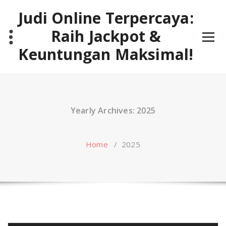
Skip
Judi Online Terpercaya:
to
content
Raih Jackpot &
Keuntungan Maksimal!
Yearly Archives: 2025
Home
/
2025