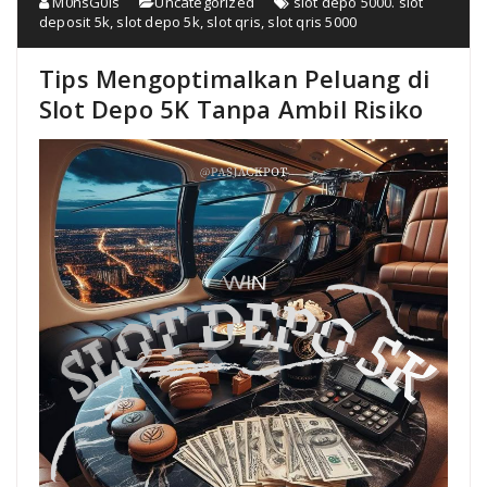
M0nsG0ls
Uncategorized
slot depo 5000. slot
deposit 5k
,
slot depo 5k
,
slot qris
,
slot qris 5000
Tips Mengoptimalkan Peluang di
Slot Depo 5K Tanpa Ambil Risiko