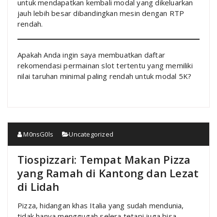
untuk mendapatkan kembali modal yang dikeluarkan
jauh lebih besar dibandingkan mesin dengan RTP
rendah.
Apakah Anda ingin saya membuatkan daftar
rekomendasi permainan slot tertentu yang memiliki
nilai taruhan minimal paling rendah untuk modal 5K?
M0nsG0ls
Uncategorized
Tiospizzari: Tempat Makan Pizza
yang Ramah di Kantong dan Lezat
di Lidah
Pizza, hidangan khas Italia yang sudah mendunia,
tidak hanya menggugah selera tetapi juga bisa