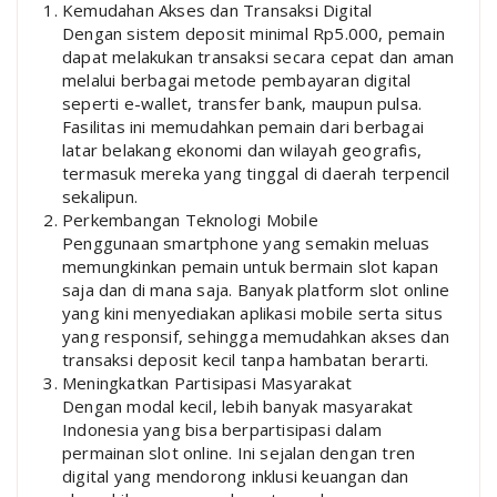
Kemudahan Akses dan Transaksi Digital
Dengan sistem deposit minimal Rp5.000, pemain
dapat melakukan transaksi secara cepat dan aman
melalui berbagai metode pembayaran digital
seperti e-wallet, transfer bank, maupun pulsa.
Fasilitas ini memudahkan pemain dari berbagai
latar belakang ekonomi dan wilayah geografis,
termasuk mereka yang tinggal di daerah terpencil
sekalipun.
Perkembangan Teknologi Mobile
Penggunaan smartphone yang semakin meluas
memungkinkan pemain untuk bermain slot kapan
saja dan di mana saja. Banyak platform slot online
yang kini menyediakan aplikasi mobile serta situs
yang responsif, sehingga memudahkan akses dan
transaksi deposit kecil tanpa hambatan berarti.
Meningkatkan Partisipasi Masyarakat
Dengan modal kecil, lebih banyak masyarakat
Indonesia yang bisa berpartisipasi dalam
permainan slot online. Ini sejalan dengan tren
digital yang mendorong inklusi keuangan dan