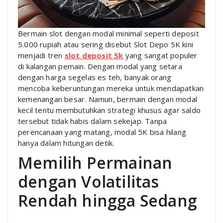
Bermain slot dengan modal minimal seperti deposit
5.000 rupiah atau sering disebut Slot Depo 5K kini
menjadi tren
slot deposit 5k
yang sangat populer
di kalangan pemain. Dengan modal yang setara
dengan harga segelas es teh, banyak orang
mencoba keberuntungan mereka untuk mendapatkan
kemenangan besar. Namun, bermain dengan modal
kecil tentu membutuhkan strategi khusus agar saldo
tersebut tidak habis dalam sekejap. Tanpa
perencanaan yang matang, modal 5K bisa hilang
hanya dalam hitungan detik.
Memilih Permainan
dengan Volatilitas
Rendah hingga Sedang