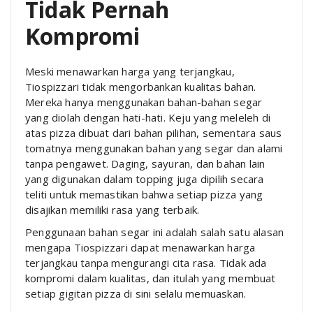
Tidak Pernah
Kompromi
Meski menawarkan harga yang terjangkau,
Tiospizzari tidak mengorbankan kualitas bahan.
Mereka hanya menggunakan bahan-bahan segar
yang diolah dengan hati-hati. Keju yang meleleh di
atas pizza dibuat dari bahan pilihan, sementara saus
tomatnya menggunakan bahan yang segar dan alami
tanpa pengawet. Daging, sayuran, dan bahan lain
yang digunakan dalam topping juga dipilih secara
teliti untuk memastikan bahwa setiap pizza yang
disajikan memiliki rasa yang terbaik.
Penggunaan bahan segar ini adalah salah satu alasan
mengapa Tiospizzari dapat menawarkan harga
terjangkau tanpa mengurangi cita rasa. Tidak ada
kompromi dalam kualitas, dan itulah yang membuat
setiap gigitan pizza di sini selalu memuaskan.