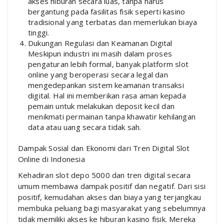
akses hiburan secara luas, tanpa harus
bergantung pada fasilitas fisik seperti kasino
tradisional yang terbatas dan memerlukan biaya
tinggi.
Dukungan Regulasi dan Keamanan Digital
Meskipun industri ini masih dalam proses
pengaturan lebih formal, banyak platform slot
online yang beroperasi secara legal dan
mengedepankan sistem keamanan transaksi
digital. Hal ini memberikan rasa aman kepada
pemain untuk melakukan deposit kecil dan
menikmati permainan tanpa khawatir kehilangan
data atau uang secara tidak sah.
Dampak Sosial dan Ekonomi dari Tren Digital Slot
Online di Indonesia
Kehadiran slot depo 5000 dan tren digital secara
umum membawa dampak positif dan negatif. Dari sisi
positif, kemudahan akses dan biaya yang terjangkau
membuka peluang bagi masyarakat yang sebelumnya
tidak memiliki akses ke hiburan kasino fisik. Mereka