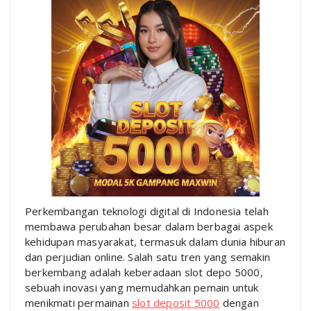
Perkembangan teknologi digital di Indonesia telah
membawa perubahan besar dalam berbagai aspek
kehidupan masyarakat, termasuk dalam dunia hiburan
dan perjudian online. Salah satu tren yang semakin
berkembang adalah keberadaan slot depo 5000,
sebuah inovasi yang memudahkan pemain untuk
menikmati permainan
slot deposit 5000
dengan