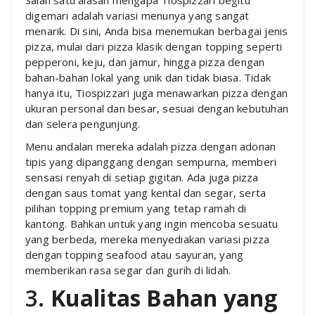
digemari adalah variasi menunya yang sangat
menarik. Di sini, Anda bisa menemukan berbagai jenis
pizza, mulai dari pizza klasik dengan topping seperti
pepperoni, keju, dan jamur, hingga pizza dengan
bahan-bahan lokal yang unik dan tidak biasa. Tidak
hanya itu, Tiospizzari juga menawarkan pizza dengan
ukuran personal dan besar, sesuai dengan kebutuhan
dan selera pengunjung.
Menu andalan mereka adalah pizza dengan adonan
tipis yang dipanggang dengan sempurna, memberi
sensasi renyah di setiap gigitan. Ada juga pizza
dengan saus tomat yang kental dan segar, serta
pilihan topping premium yang tetap ramah di
kantong. Bahkan untuk yang ingin mencoba sesuatu
yang berbeda, mereka menyediakan variasi pizza
dengan topping seafood atau sayuran, yang
memberikan rasa segar dan gurih di lidah.
3.
Kualitas Bahan yang