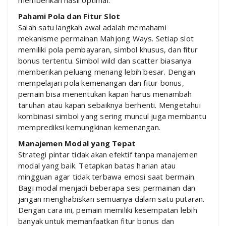
Pahami Pola dan Fitur Slot
Salah satu langkah awal adalah memahami
mekanisme permainan Mahjong Ways. Setiap slot
memiliki pola pembayaran, simbol khusus, dan fitur
bonus tertentu. Simbol wild dan scatter biasanya
memberikan peluang menang lebih besar. Dengan
mempelajari pola kemenangan dan fitur bonus,
pemain bisa menentukan kapan harus menambah
taruhan atau kapan sebaiknya berhenti. Mengetahui
kombinasi simbol yang sering muncul juga membantu
memprediksi kemungkinan kemenangan.
Manajemen Modal yang Tepat
Strategi pintar tidak akan efektif tanpa manajemen
modal yang baik. Tetapkan batas harian atau
mingguan agar tidak terbawa emosi saat bermain.
Bagi modal menjadi beberapa sesi permainan dan
jangan menghabiskan semuanya dalam satu putaran.
Dengan cara ini, pemain memiliki kesempatan lebih
banyak untuk memanfaatkan fitur bonus dan