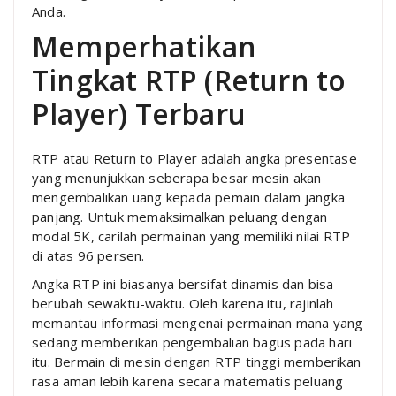
Anda.
Memperhatikan
Tingkat RTP (Return to
Player) Terbaru
RTP atau Return to Player adalah angka presentase
yang menunjukkan seberapa besar mesin akan
mengembalikan uang kepada pemain dalam jangka
panjang. Untuk memaksimalkan peluang dengan
modal 5K, carilah permainan yang memiliki nilai RTP
di atas 96 persen.
Angka RTP ini biasanya bersifat dinamis dan bisa
berubah sewaktu-waktu. Oleh karena itu, rajinlah
memantau informasi mengenai permainan mana yang
sedang memberikan pengembalian bagus pada hari
itu. Bermain di mesin dengan RTP tinggi memberikan
rasa aman lebih karena secara matematis peluang