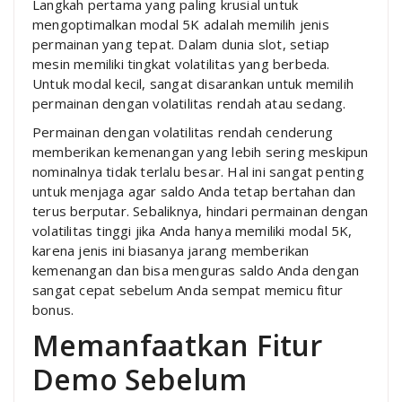
Langkah pertama yang paling krusial untuk
mengoptimalkan modal 5K adalah memilih jenis
permainan yang tepat. Dalam dunia slot, setiap
mesin memiliki tingkat volatilitas yang berbeda.
Untuk modal kecil, sangat disarankan untuk memilih
permainan dengan volatilitas rendah atau sedang.
Permainan dengan volatilitas rendah cenderung
memberikan kemenangan yang lebih sering meskipun
nominalnya tidak terlalu besar. Hal ini sangat penting
untuk menjaga agar saldo Anda tetap bertahan dan
terus berputar. Sebaliknya, hindari permainan dengan
volatilitas tinggi jika Anda hanya memiliki modal 5K,
karena jenis ini biasanya jarang memberikan
kemenangan dan bisa menguras saldo Anda dengan
sangat cepat sebelum Anda sempat memicu fitur
bonus.
Memanfaatkan Fitur
Demo Sebelum