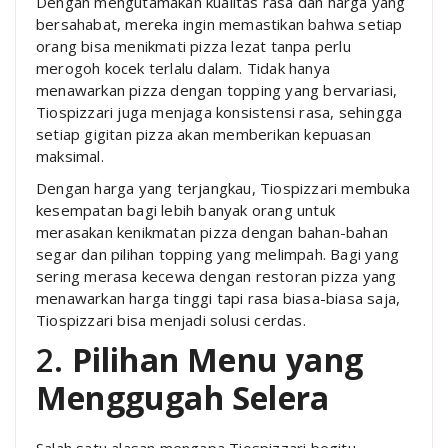
Dengan mengutamakan kualitas rasa dan harga yang
bersahabat, mereka ingin memastikan bahwa setiap
orang bisa menikmati pizza lezat tanpa perlu
merogoh kocek terlalu dalam. Tidak hanya
menawarkan pizza dengan topping yang bervariasi,
Tiospizzari juga menjaga konsistensi rasa, sehingga
setiap gigitan pizza akan memberikan kepuasan
maksimal.
Dengan harga yang terjangkau, Tiospizzari membuka
kesempatan bagi lebih banyak orang untuk
merasakan kenikmatan pizza dengan bahan-bahan
segar dan pilihan topping yang melimpah. Bagi yang
sering merasa kecewa dengan restoran pizza yang
menawarkan harga tinggi tapi rasa biasa-biasa saja,
Tiospizzari bisa menjadi solusi cerdas.
2.
Pilihan Menu yang
Menggugah Selera
Salah satu alasan mengapa Tiospizzari begitu