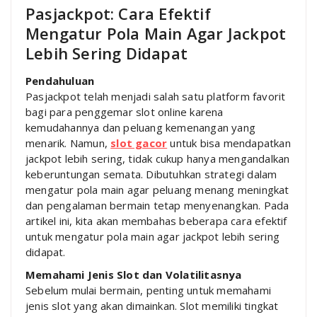
Pasjackpot: Cara Efektif
Mengatur Pola Main Agar Jackpot
Lebih Sering Didapat
Pendahuluan
Pasjackpot telah menjadi salah satu platform favorit
bagi para penggemar slot online karena
kemudahannya dan peluang kemenangan yang
menarik. Namun,
slot gacor
untuk bisa mendapatkan
jackpot lebih sering, tidak cukup hanya mengandalkan
keberuntungan semata. Dibutuhkan strategi dalam
mengatur pola main agar peluang menang meningkat
dan pengalaman bermain tetap menyenangkan. Pada
artikel ini, kita akan membahas beberapa cara efektif
untuk mengatur pola main agar jackpot lebih sering
didapat.
Memahami Jenis Slot dan Volatilitasnya
Sebelum mulai bermain, penting untuk memahami
jenis slot yang akan dimainkan. Slot memiliki tingkat