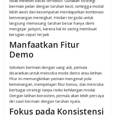
tidak melebihi batas tersebut. Gunakan strategi
bermain pelan dengan taruhan kecil, sehingga modal
lebih awet dan kesempatan mendapatkan kombinasi
kemenangan meningkat. Hindari tergoda untuk
langsung memasang taruhan besar hanya demi
mengejar jackpot, karena hal ini sering membuat
kerugian cepat terjadi.
Manfaatkan Fitur
Demo
Sebelum bermain dengan uang asli, pemula
disarankan untuk mencoba mode demo atau latihan.
Fitur ini memungkinkan pemain mengenal pola
kemenangan, mempelajari fitur bonus, dan mencoba
berbagai strategi tanpa risiko kehilangan modal.
Dengan latihan konsisten, pemula akan lebih percaya
diri saat bermain dengan taruhan nyata.
Fokus pada Konsistensi