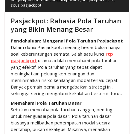
situs pasjackpot
Pasjackpot: Rahasia Pola Taruhan
yang Bikin Menang Besar
Pendahuluan: Mengenal Pola Taruhan Pasjackpot
Dalam dunia Pasjackpot, menang besar bukan hanya
soal keberuntungan semata. Salah satu kunci
rtp
pasjackpot
utama adalah memahami pola taruhan
yang efektif. Pola taruhan yang tepat dapat
meningkatkan peluang kemenangan dan
meminimalkan risiko kehilangan modal terlalu cepat.
Banyak pemain pemula mengabaikan strategi ini,
sehingga sering mengalami kekalahan berturut-turut.
Memahami Pola Taruhan Dasar
Sebelum mencoba pola taruhan canggih, penting
untuk menguasai pola dasar. Pola taruhan dasar
biasanya melibatkan penempatan modal secara
bertahap, bukan sekaligus. Misalnya, menaikkan