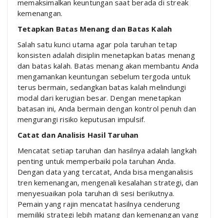
memaksimalkan keuntungan saat berada di streak
kemenangan.
Tetapkan Batas Menang dan Batas Kalah
Salah satu kunci utama agar pola taruhan tetap
konsisten adalah disiplin menetapkan batas menang
dan batas kalah. Batas menang akan membantu Anda
mengamankan keuntungan sebelum tergoda untuk
terus bermain, sedangkan batas kalah melindungi
modal dari kerugian besar. Dengan menetapkan
batasan ini, Anda bermain dengan kontrol penuh dan
mengurangi risiko keputusan impulsif.
Catat dan Analisis Hasil Taruhan
Mencatat setiap taruhan dan hasilnya adalah langkah
penting untuk memperbaiki pola taruhan Anda.
Dengan data yang tercatat, Anda bisa menganalisis
tren kemenangan, mengenali kesalahan strategi, dan
menyesuaikan pola taruhan di sesi berikutnya.
Pemain yang rajin mencatat hasilnya cenderung
memiliki strategi lebih matang dan kemenangan yang