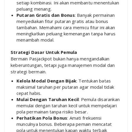
setiap kombinasi. Ini akan membantu menentukan
peluang menang.
Putaran Gratis dan Bonus
: Banyak permainan
menyediakan fitur putaran gratis atau bonus
tambahan. Memahami cara memicu fitur ini akan
meningkatkan peluang kemenangan tanpa harus
menambah modal.
Strategi Dasar Untuk Pemula
Bermain Pasjackpot bukan hanya mengandalkan
keberuntungan, tetapi juga manajemen modal dan
strategi bermain.
Kelola Modal Dengan Bijak
: Tentukan batas
maksimal taruhan per putaran agar modal tidak
cepat habis.
Mulai Dengan Taruhan Kecil
: Pemula disarankan
memulai dengan taruhan kecil untuk mempelajari
pola permainan tanpa risiko besar.
Perhatikan Pola Bonus
: Amati frekuensi
munculnya bonus. Beberapa pemain mencatat
pola untuk menentukan kapan waktu terbaik