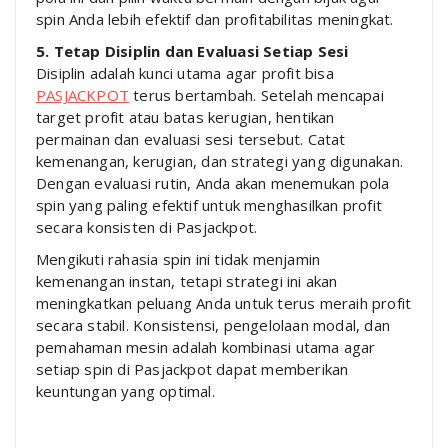
spin Anda lebih efektif dan profitabilitas meningkat.
5. Tetap Disiplin dan Evaluasi Setiap Sesi
Disiplin adalah kunci utama agar profit bisa
PASJACKPOT
terus bertambah. Setelah mencapai
target profit atau batas kerugian, hentikan
permainan dan evaluasi sesi tersebut. Catat
kemenangan, kerugian, dan strategi yang digunakan.
Dengan evaluasi rutin, Anda akan menemukan pola
spin yang paling efektif untuk menghasilkan profit
secara konsisten di Pasjackpot.
Mengikuti rahasia spin ini tidak menjamin
kemenangan instan, tetapi strategi ini akan
meningkatkan peluang Anda untuk terus meraih profit
secara stabil. Konsistensi, pengelolaan modal, dan
pemahaman mesin adalah kombinasi utama agar
setiap spin di Pasjackpot dapat memberikan
keuntungan yang optimal.