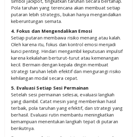
simbol jackpot, tingkatkan taruhan secara bertahap.
Pola taruhan yang terencana akan membuat setiap
putaran lebih strategis, bukan hanya mengandalkan
keberuntungan semata.
4. Fokus dan Mengendalikan Emosi
Setiap putaran membawa risiko menang atau kalah.
Oleh karena itu, fokus dan kontrol emosi menjadi
kunci penting. Hindari mengambil keputusan impulsif
karena kekalahan berturut-turut atau kemenangan
kecil. Bermain dengan kepala dingin membuat
strategi taruhan lebih efektif dan mengurangi risiko
kehilangan modal secara cepat.
5. Evaluasi Setiap Sesi Permainan
Setelah sesi permainan selesai, evaluasi langkah
yang diambil. Catat mesin yang memberikan hasil
terbaik, pola taruhan yang efektif, dan strategi yang
berhasil. Evaluasi rutin membantu meningkatkan
kemampuan menentukan langkah tepat di putaran
berikutnya.