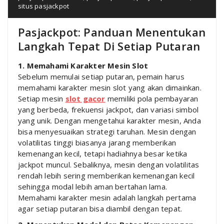
situs pasjackpot
Pasjackpot: Panduan Menentukan
Langkah Tepat Di Setiap Putaran
1. Memahami Karakter Mesin Slot
Sebelum memulai setiap putaran, pemain harus
memahami karakter mesin slot yang akan dimainkan.
Setiap mesin
slot gacor
memiliki pola pembayaran
yang berbeda, frekuensi jackpot, dan variasi simbol
yang unik. Dengan mengetahui karakter mesin, Anda
bisa menyesuaikan strategi taruhan. Mesin dengan
volatilitas tinggi biasanya jarang memberikan
kemenangan kecil, tetapi hadiahnya besar ketika
jackpot muncul. Sebaliknya, mesin dengan volatilitas
rendah lebih sering memberikan kemenangan kecil
sehingga modal lebih aman bertahan lama.
Memahami karakter mesin adalah langkah pertama
agar setiap putaran bisa diambil dengan tepat.