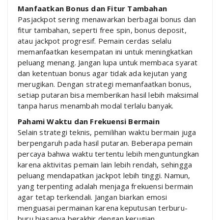
Manfaatkan Bonus dan Fitur Tambahan
Pasjackpot sering menawarkan berbagai bonus dan
fitur tambahan, seperti free spin, bonus deposit,
atau jackpot progresif. Pemain cerdas selalu
memanfaatkan kesempatan ini untuk meningkatkan
peluang menang. Jangan lupa untuk membaca syarat
dan ketentuan bonus agar tidak ada kejutan yang
merugikan. Dengan strategi memanfaatkan bonus,
setiap putaran bisa memberikan hasil lebih maksimal
tanpa harus menambah modal terlalu banyak.
Pahami Waktu dan Frekuensi Bermain
Selain strategi teknis, pemilihan waktu bermain juga
berpengaruh pada hasil putaran. Beberapa pemain
percaya bahwa waktu tertentu lebih menguntungkan
karena aktivitas pemain lain lebih rendah, sehingga
peluang mendapatkan jackpot lebih tinggi. Namun,
yang terpenting adalah menjaga frekuensi bermain
agar tetap terkendali. Jangan biarkan emosi
menguasai permainan karena keputusan terburu-
buru biasanya berakhir dengan kerugian.