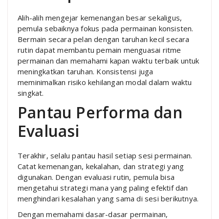
Alih-alih mengejar kemenangan besar sekaligus,
pemula sebaiknya fokus pada permainan konsisten.
Bermain secara pelan dengan taruhan kecil secara
rutin dapat membantu pemain menguasai ritme
permainan dan memahami kapan waktu terbaik untuk
meningkatkan taruhan. Konsistensi juga
meminimalkan risiko kehilangan modal dalam waktu
singkat.
Pantau Performa dan
Evaluasi
Terakhir, selalu pantau hasil setiap sesi permainan.
Catat kemenangan, kekalahan, dan strategi yang
digunakan. Dengan evaluasi rutin, pemula bisa
mengetahui strategi mana yang paling efektif dan
menghindari kesalahan yang sama di sesi berikutnya.
Dengan memahami dasar-dasar permainan,