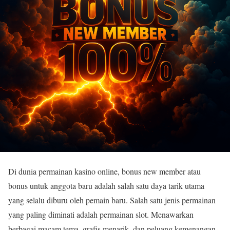
Di dunia permainan kasino online, bonus new member atau
bonus untuk anggota baru adalah salah satu daya tarik utama
yang selalu diburu oleh pemain baru. Salah satu jenis permainan
yang paling diminati adalah permainan slot. Menawarkan
berbagai macam tema, grafis menarik, dan peluang kemenangan