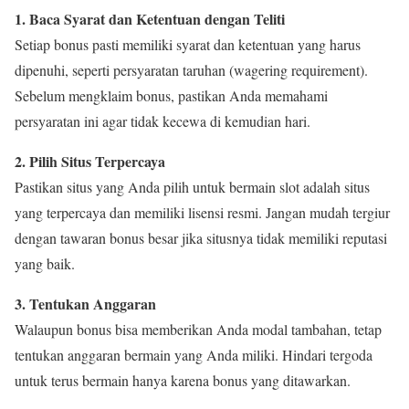
1. Baca Syarat dan Ketentuan dengan Teliti
Setiap bonus pasti memiliki syarat dan ketentuan yang harus
dipenuhi, seperti persyaratan taruhan (wagering requirement).
Sebelum mengklaim bonus, pastikan Anda memahami
persyaratan ini agar tidak kecewa di kemudian hari.
2. Pilih Situs Terpercaya
Pastikan situs yang Anda pilih untuk bermain slot adalah situs
yang terpercaya dan memiliki lisensi resmi. Jangan mudah tergiur
dengan tawaran bonus besar jika situsnya tidak memiliki reputasi
yang baik.
3. Tentukan Anggaran
Walaupun bonus bisa memberikan Anda modal tambahan, tetap
tentukan anggaran bermain yang Anda miliki. Hindari tergoda
untuk terus bermain hanya karena bonus yang ditawarkan.