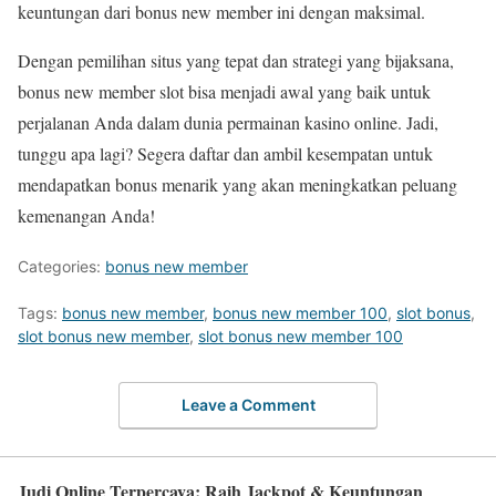
keuntungan dari bonus new member ini dengan maksimal.
Dengan pemilihan situs yang tepat dan strategi yang bijaksana,
bonus new member slot bisa menjadi awal yang baik untuk
perjalanan Anda dalam dunia permainan kasino online. Jadi,
tunggu apa lagi? Segera daftar dan ambil kesempatan untuk
mendapatkan bonus menarik yang akan meningkatkan peluang
kemenangan Anda!
Categories:
bonus new member
Tags:
bonus new member
,
bonus new member 100
,
slot bonus
,
slot bonus new member
,
slot bonus new member 100
Leave a Comment
Judi Online Terpercaya: Raih Jackpot & Keuntungan