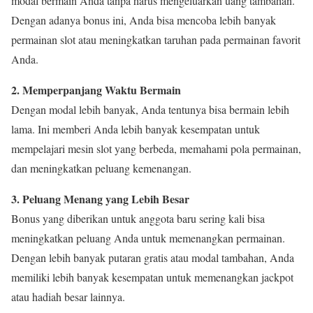
modal bermain Anda tanpa harus mengeluarkan uang tambahan.
Dengan adanya bonus ini, Anda bisa mencoba lebih banyak
permainan slot atau meningkatkan taruhan pada permainan favorit
Anda.
2. Memperpanjang Waktu Bermain
Dengan modal lebih banyak, Anda tentunya bisa bermain lebih
lama. Ini memberi Anda lebih banyak kesempatan untuk
mempelajari mesin slot yang berbeda, memahami pola permainan,
dan meningkatkan peluang kemenangan.
3. Peluang Menang yang Lebih Besar
Bonus yang diberikan untuk anggota baru sering kali bisa
meningkatkan peluang Anda untuk memenangkan permainan.
Dengan lebih banyak putaran gratis atau modal tambahan, Anda
memiliki lebih banyak kesempatan untuk memenangkan jackpot
atau hadiah besar lainnya.