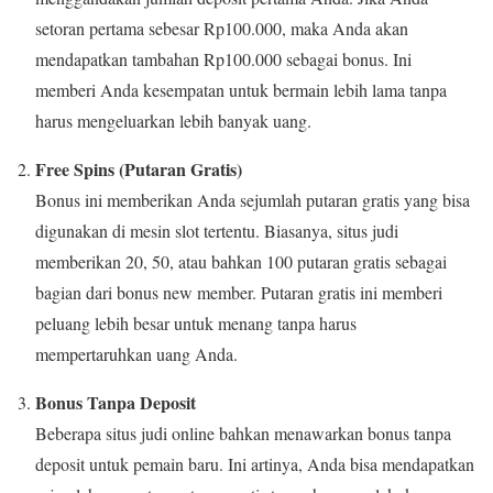
setoran pertama sebesar Rp100.000, maka Anda akan
mendapatkan tambahan Rp100.000 sebagai bonus. Ini
memberi Anda kesempatan untuk bermain lebih lama tanpa
harus mengeluarkan lebih banyak uang.
Free Spins (Putaran Gratis)
Bonus ini memberikan Anda sejumlah putaran gratis yang bisa
digunakan di mesin slot tertentu. Biasanya, situs judi
memberikan 20, 50, atau bahkan 100 putaran gratis sebagai
bagian dari bonus new member. Putaran gratis ini memberi
peluang lebih besar untuk menang tanpa harus
mempertaruhkan uang Anda.
Bonus Tanpa Deposit
Beberapa situs judi online bahkan menawarkan bonus tanpa
deposit untuk pemain baru. Ini artinya, Anda bisa mendapatkan