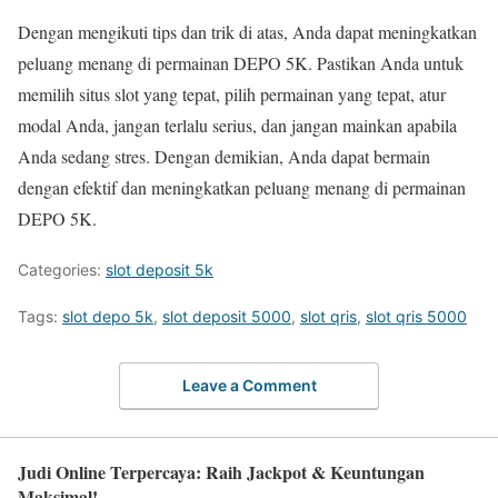
Dengan mengikuti tips dan trik di atas, Anda dapat meningkatkan
peluang menang di permainan DEPO 5K. Pastikan Anda untuk
memilih situs slot yang tepat, pilih permainan yang tepat, atur
modal Anda, jangan terlalu serius, dan jangan mainkan apabila
Anda sedang stres. Dengan demikian, Anda dapat bermain
dengan efektif dan meningkatkan peluang menang di permainan
DEPO 5K.
Categories:
slot deposit 5k
Tags:
slot depo 5k
,
slot deposit 5000
,
slot qris
,
slot qris 5000
Leave a Comment
Judi Online Terpercaya: Raih Jackpot & Keuntungan
Maksimal!