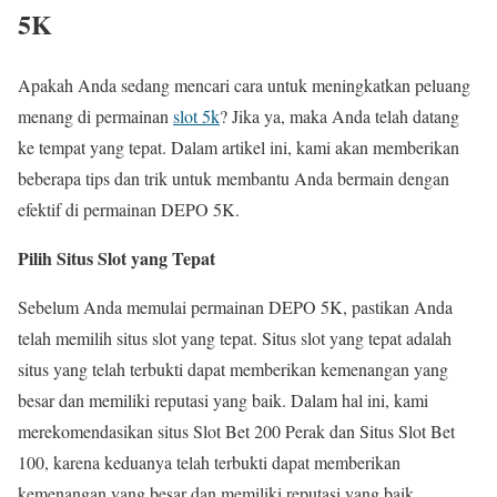
5K
Apakah Anda sedang mencari cara untuk meningkatkan peluang
menang di permainan
slot 5k
? Jika ya, maka Anda telah datang
ke tempat yang tepat. Dalam artikel ini, kami akan memberikan
beberapa tips dan trik untuk membantu Anda bermain dengan
efektif di permainan DEPO 5K.
Pilih Situs Slot yang Tepat
Sebelum Anda memulai permainan DEPO 5K, pastikan Anda
telah memilih situs slot yang tepat. Situs slot yang tepat adalah
situs yang telah terbukti dapat memberikan kemenangan yang
besar dan memiliki reputasi yang baik. Dalam hal ini, kami
merekomendasikan situs Slot Bet 200 Perak dan Situs Slot Bet
100, karena keduanya telah terbukti dapat memberikan
kemenangan yang besar dan memiliki reputasi yang baik.