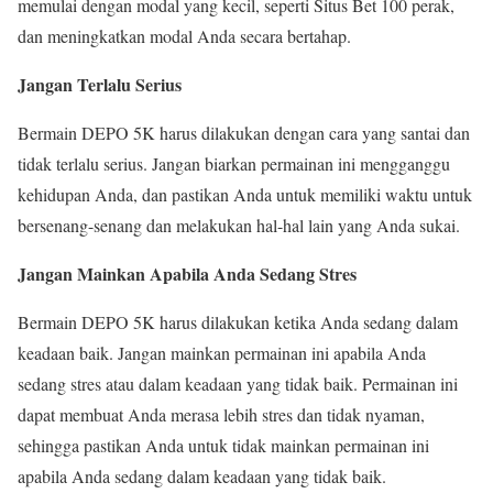
memulai dengan modal yang kecil, seperti Situs Bet 100 perak,
dan meningkatkan modal Anda secara bertahap.
Jangan Terlalu Serius
Bermain DEPO 5K harus dilakukan dengan cara yang santai dan
tidak terlalu serius. Jangan biarkan permainan ini mengganggu
kehidupan Anda, dan pastikan Anda untuk memiliki waktu untuk
bersenang-senang dan melakukan hal-hal lain yang Anda sukai.
Jangan Mainkan Apabila Anda Sedang Stres
Bermain DEPO 5K harus dilakukan ketika Anda sedang dalam
keadaan baik. Jangan mainkan permainan ini apabila Anda
sedang stres atau dalam keadaan yang tidak baik. Permainan ini
dapat membuat Anda merasa lebih stres dan tidak nyaman,
sehingga pastikan Anda untuk tidak mainkan permainan ini
apabila Anda sedang dalam keadaan yang tidak baik.