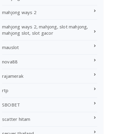
mahjong ways 2
mahjong ways 2, mahjong, slot mahjong,
mahjong slot, slot gacor
mauslot
nova88
rajamerak
rtp
SBOBET
scatter hitam
server thailand