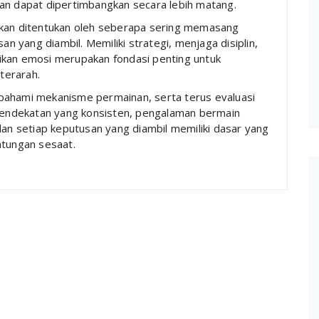
an dapat dipertimbangkan secara lebih matang.
an ditentukan oleh seberapa sering memasang
an yang diambil. Memiliki strategi, menjaga disiplin,
ikan emosi merupakan fondasi penting untuk
terarah.
pahami mekanisme permainan, serta terus evaluasi
 pendekatan yang konsisten, pengalaman bermain
dan setiap keputusan yang diambil memiliki dasar yang
ntungan sesaat.