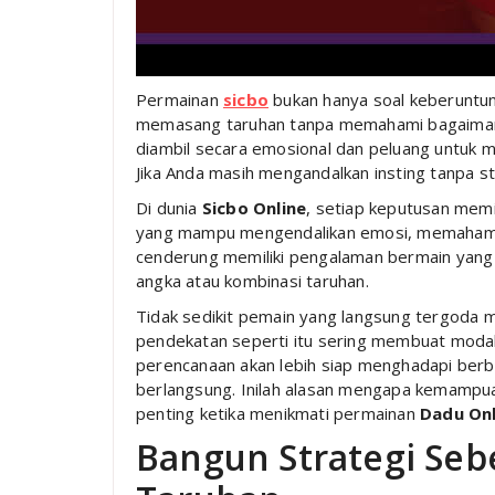
Permainan
sicbo
bukan hanya soal keberuntu
memasang taruhan tanpa memahami bagaimana 
diambil secara emosional dan peluang untuk me
Jika Anda masih mengandalkan insting tanpa s
Di dunia
Sicbo Online
, setiap keputusan memi
yang mampu mengendalikan emosi, memahami 
cenderung memiliki pengalaman bermain yang 
angka atau kombinasi taruhan.
Tidak sedikit pemain yang langsung tergoda m
pendekatan seperti itu sering membuat modal 
perencanaan akan lebih siap menghadapi berb
berlangsung. Inilah alasan mengapa kemampua
penting ketika menikmati permainan
Dadu Onl
Bangun Strategi S