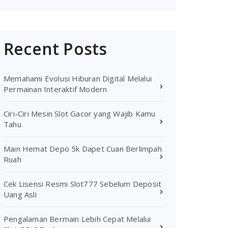
Recent Posts
Memahami Evolusi Hiburan Digital Melalui
Permainan Interaktif Modern
Ciri-Ciri Mesin Slot Gacor yang Wajib Kamu
Tahu
Main Hemat Depo 5k Dapet Cuan Berlimpah
Ruah
Cek Lisensi Resmi Slot777 Sebelum Deposit
Uang Asli
Pengalaman Bermain Lebih Cepat Melalui