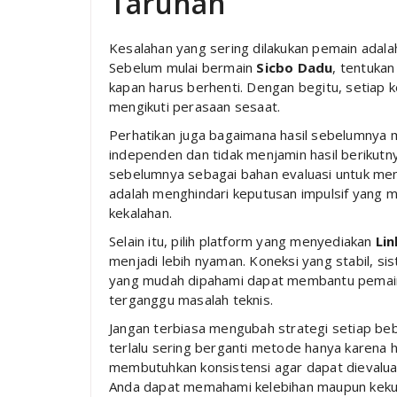
Taruhan
Kesalahan yang sering dilakukan pemain adala
Sebelum mulai bermain
Sicbo Dadu
, tentukan
kapan harus berhenti. Dengan begitu, setiap k
mengikuti perasaan sesaat.
Perhatikan juga bagaimana hasil sebelumnya 
independen dan tidak menjamin hasil berikutn
sebelumnya sebagai bahan evaluasi untuk men
adalah menghindari keputusan impulsif yang m
kekalahan.
Selain itu, pilih platform yang menyediakan
Lin
menjadi lebih nyaman. Koneksi yang stabil, s
yang mudah dipahami dapat membantu pemain
terganggu masalah teknis.
Jangan terbiasa mengubah strategi setiap be
terlalu sering berganti metode hanya karena h
membutuhkan konsistensi agar dapat dievaluas
Anda dapat memahami kelebihan maupun kekur