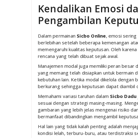
Kendalikan Emosi da
Pengambilan Keput
Dalam permainan
Sicbo Online
, emosi sering
berlebihan setelah beberapa kemenangan ata
memengaruhi kualitas keputusan. Oleh karena 
rencana yang telah dibuat sejak awal.
Manajemen modal juga memiliki peran besar d
yang memang telah disiapkan untuk bermain d
kebutuhan lain. Ketika modal dikelola dengan 
berkurang sehingga keputusan dapat diambil d
Memahami variasi taruhan dalam
Sicbo Dadu
sesuai dengan strategi masing-masing. Mengen
gambaran yang lebih jelas mengenai risiko dan 
bermanfaat dibandingkan mengambil keputusa
Hal lain yang tidak kalah penting adalah men
kondisi lelah, terburu-buru, atau terdistraks