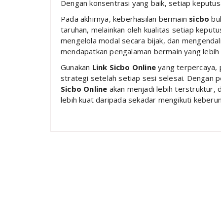
Dengan konsentrasi yang baik, setiap keputus
Pada akhirnya, keberhasilan bermain
sicbo
buk
taruhan, melainkan oleh kualitas setiap keputus
mengelola modal secara bijak, dan mengendal
mendapatkan pengalaman bermain yang lebih 
Gunakan
Link Sicbo Online
yang terpercaya, 
strategi setelah setiap sesi selesai. Dengan
Sicbo Online
akan menjadi lebih terstruktur, 
lebih kuat daripada sekadar mengikuti keberu