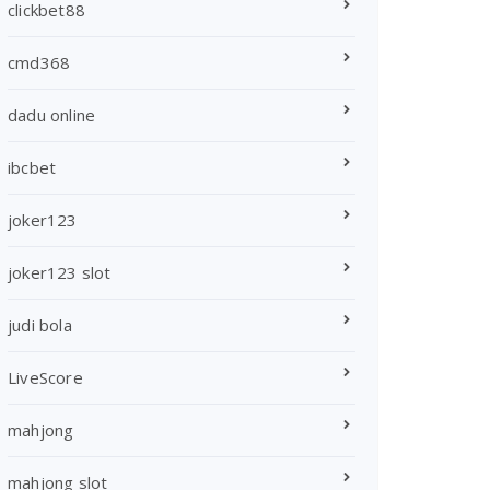
clickbet88
cmd368
dadu online
ibcbet
joker123
joker123 slot
judi bola
LiveScore
mahjong
mahjong slot