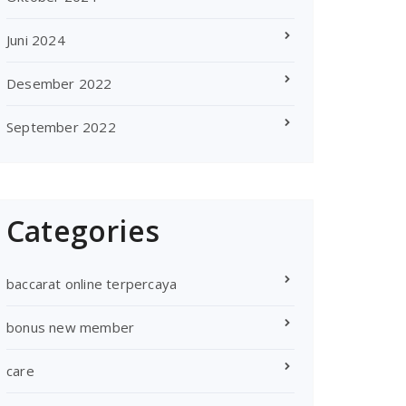
Juni 2024
Desember 2022
September 2022
Categories
baccarat online terpercaya
bonus new member
care