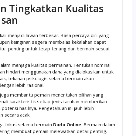
n Tingkatkan Kualitas
usan
 kali menjadi lawan terbesar. Rasa percaya diri yang
upun keinginan segera membalas kekalahan dapat
itu, penting untuk tetap tenang dan bermain sesuai
alam menjaga kualitas permainan. Tentukan nominal
an hindari menggunakan dana yang dialokasikan untuk
baik, tekanan psikologis selama bermain akan
engan lebih rasional.
juga membantu pemain menentukan pilihan yang
ali karakteristik setiap jenis taruhan memberikan
potensi hasilnya. Pengetahuan ini jauh lebih
n secara acak.
jaga fokus selama bermain
Dadu Online
. Bermain dalam
i sering membuat pemain melewatkan detail penting.