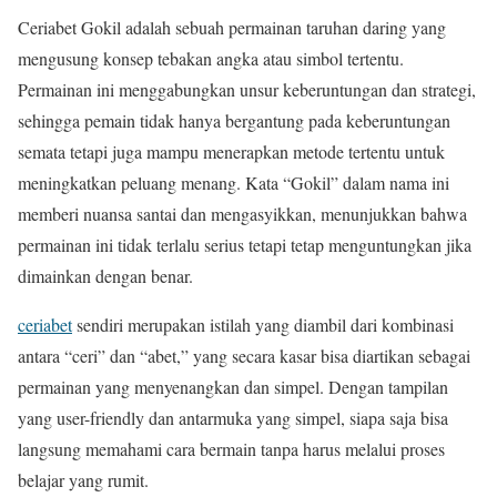
Ceriabet Gokil adalah sebuah permainan taruhan daring yang
mengusung konsep tebakan angka atau simbol tertentu.
Permainan ini menggabungkan unsur keberuntungan dan strategi,
sehingga pemain tidak hanya bergantung pada keberuntungan
semata tetapi juga mampu menerapkan metode tertentu untuk
meningkatkan peluang menang. Kata “Gokil” dalam nama ini
memberi nuansa santai dan mengasyikkan, menunjukkan bahwa
permainan ini tidak terlalu serius tetapi tetap menguntungkan jika
dimainkan dengan benar.
ceriabet
sendiri merupakan istilah yang diambil dari kombinasi
antara “ceri” dan “abet,” yang secara kasar bisa diartikan sebagai
permainan yang menyenangkan dan simpel. Dengan tampilan
yang user-friendly dan antarmuka yang simpel, siapa saja bisa
langsung memahami cara bermain tanpa harus melalui proses
belajar yang rumit.