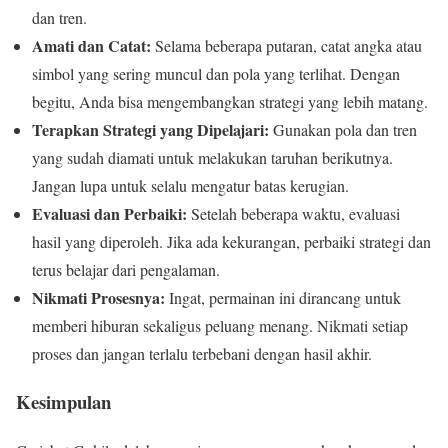
dan tren.
Amati dan Catat:
Selama beberapa putaran, catat angka atau
simbol yang sering muncul dan pola yang terlihat. Dengan
begitu, Anda bisa mengembangkan strategi yang lebih matang.
Terapkan Strategi yang Dipelajari:
Gunakan pola dan tren
yang sudah diamati untuk melakukan taruhan berikutnya.
Jangan lupa untuk selalu mengatur batas kerugian.
Evaluasi dan Perbaiki:
Setelah beberapa waktu, evaluasi
hasil yang diperoleh. Jika ada kekurangan, perbaiki strategi dan
terus belajar dari pengalaman.
Nikmati Prosesnya:
Ingat, permainan ini dirancang untuk
memberi hiburan sekaligus peluang menang. Nikmati setiap
proses dan jangan terlalu terbebani dengan hasil akhir.
Kesimpulan