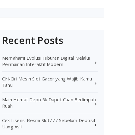
Recent Posts
Memahami Evolusi Hiburan Digital Melalui
Permainan Interaktif Modern
Ciri-Ciri Mesin Slot Gacor yang Wajib Kamu
Tahu
Main Hemat Depo 5k Dapet Cuan Berlimpah
Ruah
Cek Lisensi Resmi Slot777 Sebelum Deposit
Uang Asli