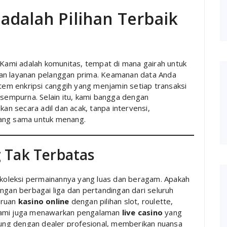
adalah Pilihan Terbaik
 Kami adalah komunitas, tempat di mana gairah untuk
dan layanan pelanggan prima. Keamanan data Anda
stem enkripsi canggih yang menjamin setiap transaksi
 sempurna. Selain itu, kami bangga dengan
kan secara adil dan acak, tanpa intervensi,
yang sama untuk menang.
 Tak Terbatas
h koleksi permainannya yang luas dan beragam. Apakah
gan berbagai liga dan pertandingan dari seluruh
eruan
kasino online
dengan pilihan slot, roulette,
 Kami juga menawarkan pengalaman
live casino
yang
gsung dengan dealer profesional, memberikan nuansa