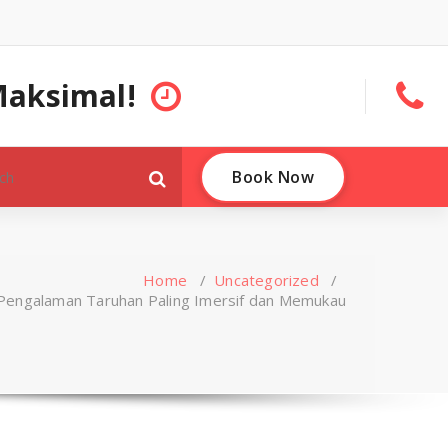
Maksimal!
Book Now
Home
/
Uncategorized
/
 Pengalaman Taruhan Paling Imersif dan Memukau