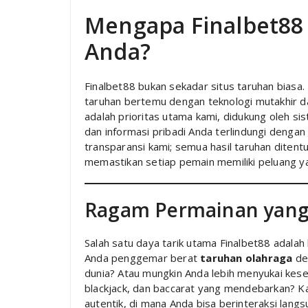
Mengapa Finalbet88 
Anda?
Finalbet88 bukan sekadar situs taruhan biasa.
taruhan bertemu dengan teknologi mutakhir 
adalah prioritas utama kami, didukung oleh si
dan informasi pribadi Anda terlindungi dengan
transparansi kami; semua hasil taruhan ditentu
memastikan setiap pemain memiliki peluang 
Ragam Permainan yang
Salah satu daya tarik utama Finalbet88 adala
Anda penggemar berat
taruhan olahraga
den
dunia? Atau mungkin Anda lebih menyukai kes
blackjack, dan baccarat yang mendebarkan?
autentik, di mana Anda bisa berinteraksi lan