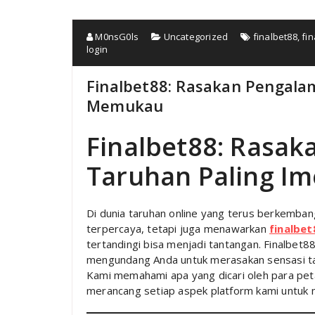
M0nsG0ls
Uncategorized
finalbet88
,
fin
login
Finalbet88: Rasakan Pengala
Memukau
Finalbet88: Rasa
Taruhan Paling I
Di dunia taruhan online yang terus berkemba
terpercaya, tetapi juga menawarkan
finalbet
tertandingi bisa menjadi tantangan. Finalbet8
mengundang Anda untuk merasakan sensasi ta
Kami memahami apa yang dicari oleh para peta
merancang setiap aspek platform kami untuk