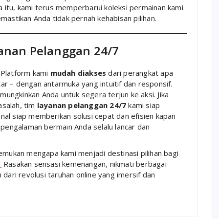
nya itu, kami terus memperbarui koleksi permainan kami
mastikan Anda tidak pernah kehabisan pilihan.
nan Pelanggan 24/7
 Platform kami
mudah diakses
dari perangkat apa
tar – dengan antarmuka yang intuitif dan responsif.
ngkinkan Anda untuk segera terjun ke aksi. Jika
asalah, tim
layanan pelanggan 24/7
kami siap
al siap memberikan solusi cepat dan efisien kapan
engalaman bermain Anda selalu lancar dan
temukan mengapa kami menjadi destinasi pilihan bagi
T
Rasakan sensasi kemenangan, nikmati berbagai
dari revolusi taruhan online yang imersif dan