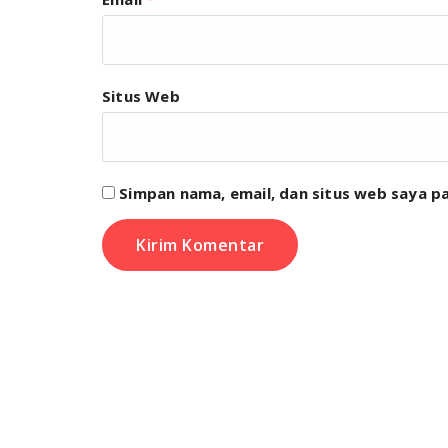
Situs Web
Simpan nama, email, dan situs web saya p