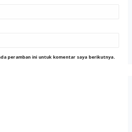
ada peramban ini untuk komentar saya berikutnya.