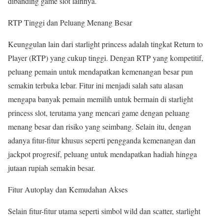
dibanding game slot lainnya.
RTP Tinggi dan Peluang Menang Besar
Keunggulan lain dari starlight princess adalah tingkat Return to
Player (RTP) yang cukup tinggi. Dengan RTP yang kompetitif,
peluang pemain untuk mendapatkan kemenangan besar pun
semakin terbuka lebar. Fitur ini menjadi salah satu alasan
mengapa banyak pemain memilih untuk bermain di starlight
princess slot, terutama yang mencari game dengan peluang
menang besar dan risiko yang seimbang. Selain itu, dengan
adanya fitur-fitur khusus seperti pengganda kemenangan dan
jackpot progresif, peluang untuk mendapatkan hadiah hingga
jutaan rupiah semakin besar.
Fitur Autoplay dan Kemudahan Akses
Selain fitur-fitur utama seperti simbol wild dan scatter, starlight