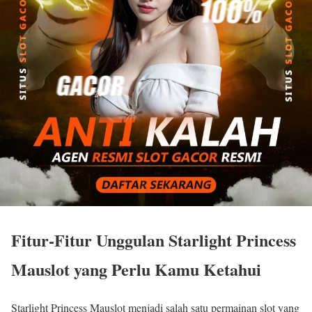
Fitur-Fitur Unggulan Starlight Princess
Mauslot yang Perlu Kamu Ketahui
Starlight Princess Mauslot menjadi salah satu permainan slot yang