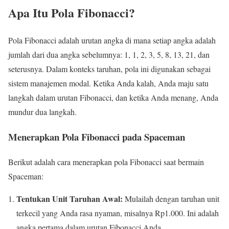
Apa Itu Pola Fibonacci?
Pola Fibonacci adalah urutan angka di mana setiap angka adalah
jumlah dari dua angka sebelumnya: 1, 1, 2, 3, 5, 8, 13, 21, dan
seterusnya. Dalam konteks taruhan, pola ini digunakan sebagai
sistem manajemen modal. Ketika Anda kalah, Anda maju satu
langkah dalam urutan Fibonacci, dan ketika Anda menang, Anda
mundur dua langkah.
Menerapkan Pola Fibonacci pada Spaceman
Berikut adalah cara menerapkan pola Fibonacci saat bermain
Spaceman:
Tentukan Unit Taruhan Awal:
Mulailah dengan taruhan unit
terkecil yang Anda rasa nyaman, misalnya Rp1.000. Ini adalah
angka pertama dalam urutan Fibonacci Anda.