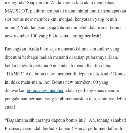
menggoda! Siapkan diri Anda karena kita akan membahas
MAUSLOT, platform tempat di mana mimpi untuk mendapatkan
slot bonus new member kini menjadi kenyataan yang penuh
untung! Yuk, langsung saja kita selami lebih dalam soal bonus
new member 100 yang bikin semua orang berdesir!
Bayangkan, Anda baru saja memasuki dunia slot online yang
dipenuhi berbagai hadiah menanti di setiap putarannya. Dan,
ketika langkah pertama Anda adalah mendaftar, tiba-tiba,
“DANG!” Ada bonus new member di depan mata Anda! Bonus
ini tidak main-main, lho! Bonus new member 100 yang
ditawarkan
bonus new member
adalah gerbang emas menuju
pengalaman bermain yang lebih memuaskan dan, tentunya, lebih
cuan!
“Bagaimana sih caranya dapetin bonus ini?” Ah, tenang sahabat!
Prosesnya semudah berbalik tangan! Hanya perlu mendaftar di