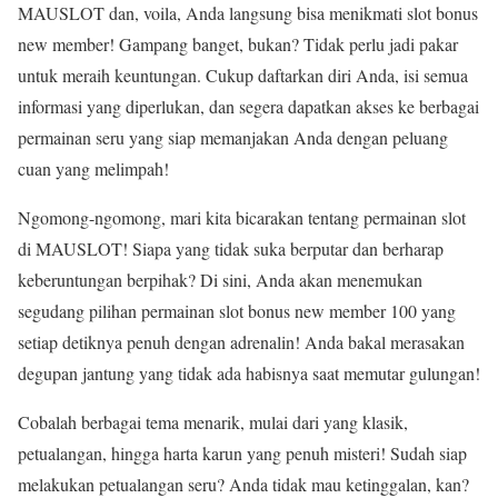
MAUSLOT dan, voila, Anda langsung bisa menikmati slot bonus
new member! Gampang banget, bukan? Tidak perlu jadi pakar
untuk meraih keuntungan. Cukup daftarkan diri Anda, isi semua
informasi yang diperlukan, dan segera dapatkan akses ke berbagai
permainan seru yang siap memanjakan Anda dengan peluang
cuan yang melimpah!
Ngomong-ngomong, mari kita bicarakan tentang permainan slot
di MAUSLOT! Siapa yang tidak suka berputar dan berharap
keberuntungan berpihak? Di sini, Anda akan menemukan
segudang pilihan permainan slot bonus new member 100 yang
setiap detiknya penuh dengan adrenalin! Anda bakal merasakan
degupan jantung yang tidak ada habisnya saat memutar gulungan!
Cobalah berbagai tema menarik, mulai dari yang klasik,
petualangan, hingga harta karun yang penuh misteri! Sudah siap
melakukan petualangan seru? Anda tidak mau ketinggalan, kan?