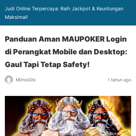
Judi Online Terpercaya: Raih Jackpot & Keuntungan
Maksimal!
Panduan Aman MAUPOKER Login
di Perangkat Mobile dan Desktop:
Gaul Tapi Tetap Safety!
M0nsG0ls
1 tahun ago