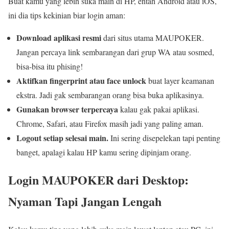
Buat kamu yang lebih suka main di HP, entah Android atau iOS,
ini dia tips kekinian biar login aman:
Download aplikasi resmi
dari situs utama MAUPOKER.
Jangan percaya link sembarangan dari grup WA atau sosmed,
bisa-bisa itu phising!
Aktifkan fingerprint atau face unlock
buat layer keamanan
ekstra. Jadi gak sembarangan orang bisa buka aplikasinya.
Gunakan browser terpercaya
kalau gak pakai aplikasi.
Chrome, Safari, atau Firefox masih jadi yang paling aman.
Logout setiap selesai main.
Ini sering disepelekan tapi penting
banget, apalagi kalau HP kamu sering dipinjam orang.
Login MAUPOKER dari Desktop:
Nyaman Tapi Jangan Lengah