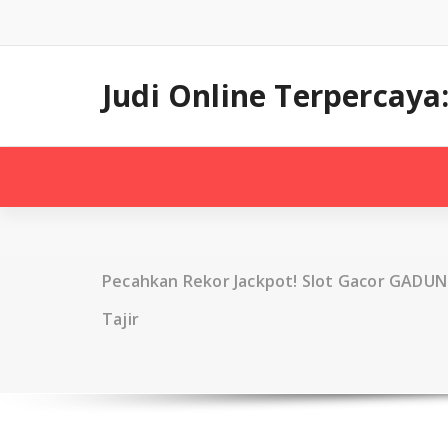
Skip
to
content
Judi Online Terpercay
Pecahkan Rekor Jackpot! Slot Gacor GADUN
Tajir