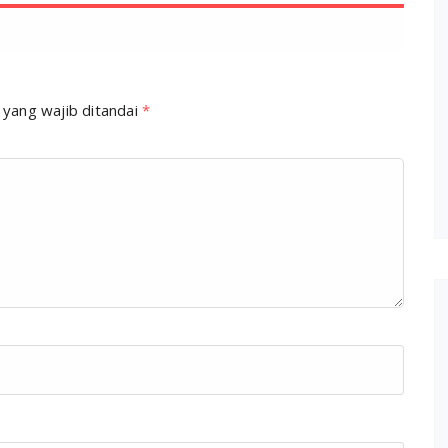
 yang wajib ditandai
*