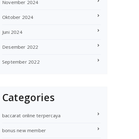
November 2024
Oktober 2024
Juni 2024
Desember 2022
September 2022
Categories
baccarat online terpercaya
bonus new member