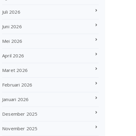
Juli 2026
Juni 2026
Mei 2026
April 2026
Maret 2026
Februari 2026
Januari 2026
Desember 2025
November 2025