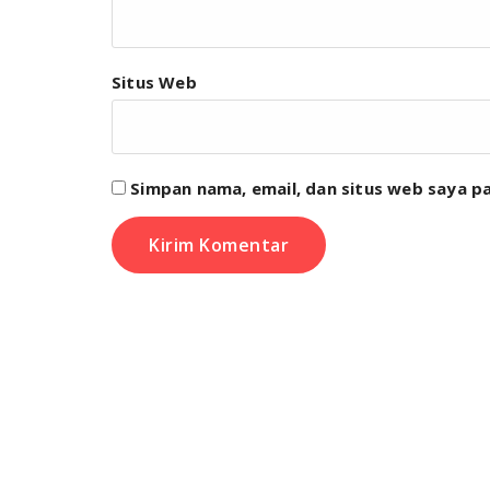
Situs Web
Simpan nama, email, dan situs web saya p