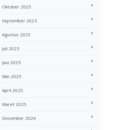
Oktober 2025
September 2025
Agustus 2025
Juli 2025
Juni 2025
Mei 2025
April 2025
Maret 2025
Desember 2024