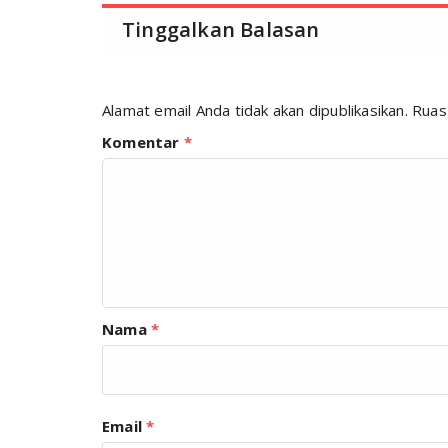
Tinggalkan Balasan
Alamat email Anda tidak akan dipublikasikan.
Ruas
Komentar
*
Nama
*
Email
*