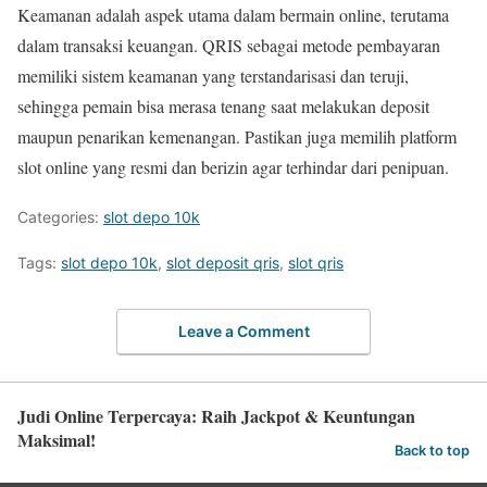
Keamanan adalah aspek utama dalam bermain online, terutama
dalam transaksi keuangan. QRIS sebagai metode pembayaran
memiliki sistem keamanan yang terstandarisasi dan teruji,
sehingga pemain bisa merasa tenang saat melakukan deposit
maupun penarikan kemenangan. Pastikan juga memilih platform
slot online yang resmi dan berizin agar terhindar dari penipuan.
Categories:
slot depo 10k
Tags:
slot depo 10k
,
slot deposit qris
,
slot qris
Leave a Comment
Judi Online Terpercaya: Raih Jackpot & Keuntungan
Maksimal!
Back to top