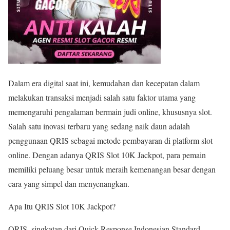
Dalam era digital saat ini, kemudahan dan kecepatan dalam
melakukan transaksi menjadi salah satu faktor utama yang
memengaruhi pengalaman bermain judi online, khususnya slot.
Salah satu inovasi terbaru yang sedang naik daun adalah
penggunaan QRIS sebagai metode pembayaran di platform slot
online. Dengan adanya QRIS Slot 10K Jackpot, para pemain
memiliki peluang besar untuk meraih kemenangan besar dengan
cara yang simpel dan menyenangkan.
Apa Itu QRIS Slot 10K Jackpot?
QRIS, singkatan dari Quick Response Indonesian Standard,