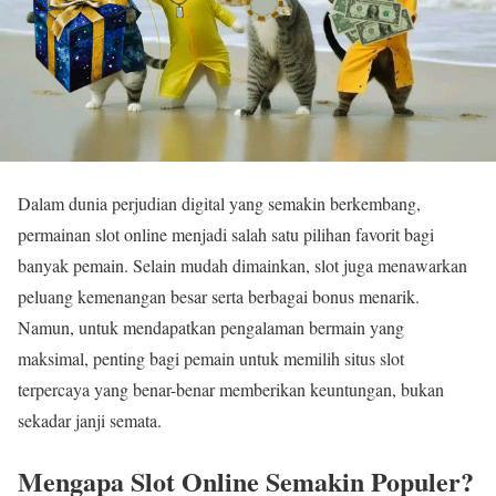
Dalam dunia perjudian digital yang semakin berkembang,
permainan slot online menjadi salah satu pilihan favorit bagi
banyak pemain. Selain mudah dimainkan, slot juga menawarkan
peluang kemenangan besar serta berbagai bonus menarik.
Namun, untuk mendapatkan pengalaman bermain yang
maksimal, penting bagi pemain untuk memilih situs slot
terpercaya yang benar-benar memberikan keuntungan, bukan
sekadar janji semata.
Mengapa Slot Online Semakin Populer?