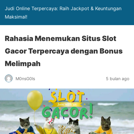
Judi Online Terpercaya: Raih Jackpot & Keuntungan
Maksimal!
Rahasia Menemukan Situs Slot
Gacor Terpercaya dengan Bonus
Melimpah
M0nsG0ls
5 bulan ago