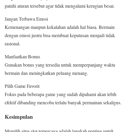
patuhi aturan tersebut agar tidak mengalami kerugian besar.
Jangan Terbawa Emosi
Kemenangan maupun kekalahan adalah hal biasa. Bermain
dengan emosi justru bisa membuat keputusan menjadi tidak
rasional.
Manfaatkan Bonus
Gunakan bonus yang tersedia untuk memperpanjang waktu
bermain dan meningkatkan peluang menang.
Pilih Game Favorit
Fokus pada beberapa game yang sudah dipahami akan lebih
efektif dibanding mencoba terlalu banyak permainan sekaligus.
Kesimpulan
Memilih situs slot terpercaya adalah langkah penting untuk