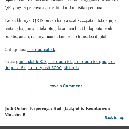
QR yang terpercaya agar terhindar dari risiko penipuan.
Pada akhirnya, QRIS bukan hanya soal kecepatan, tetapi juga
tentang bagaimana teknologi bisa membuat hidup kita lebih
praktis, aman, dan nyaman dalam setiap transaksi digital.
Categories:
slot deposit 5k
Tags:
game slot 5000
,
slot depo 5k
,
slot depo 5k qris
,
slot
depo sit 5k
,
slot deposit 5000
,
slot qris
Leave a Comment
Judi Online Terpercaya: Raih Jackpot & Keuntungan
Maksimal!
Back to top