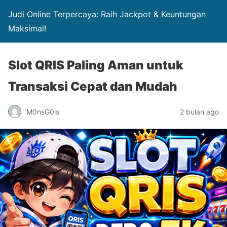
Judi Online Terpercaya: Raih Jackpot & Keuntungan
Maksimal!
Slot QRIS Paling Aman untuk
Transaksi Cepat dan Mudah
M0nsG0ls
2 bulan ago