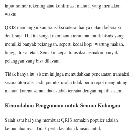
input nomor rekening atau konfirmasi manual yang memakan
waktu.
QRIS memungkinkan transaksi selesai hanya dalam beberapa
detik saja. Hal ini sangat membantu terutama untuk bisnis yang
memiliki banyak pelanggan, seperti kedai kopi, warung makan,
hingga toko retail. Semakin cepat transaksi, semakin banyak
pelanggan yang bisa dilayani.
Tidak hanya itu, sistem ini juga memudahkan pencatatan transaksi
secara otomatis. Jadi, pemilik usaha tidak perlu repot menghitung
manual karena semua data sudah tercatat dengan rapi di sistem.
Kemudahan Penggunaan untuk Semua Kalangan
Salah satu hal yang membuat QRIS semakin populer adalah
kemudahannya. Tidak perlu keahlian khusus untuk