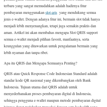
terbaru yang sangat memudahkan adalah hadirnya fitur
pembayaran menggunakan
slot qris
yang mendukung semua
jenis e-wallet. Dengan adanya fitur ini, bermain slot tidak hanya
menjadi lebih menyenangkan, tetapi juga semakin praktis dan
aman. Artikel ini akan membahas mengapa Slot QRIS support
semua e-wallet menjadi pilihan favorit, manfaatnya, serta
keunggulan yang ditawarkan untuk pengalaman bermain yang
lebih nyaman dan tanpa ribet.
Apa itu QRIS dan Mengapa Semuanya Penting?
QRIS atau Quick Response Code Indonesian Standard adalah
standar kode QR nasional yang dikembangkan oleh Bank
Indonesia. Tujuan utama dari QRIS adalah untuk
menyederhanakan proses pembayaran digital di Indonesia,
sehingga pengguna e-wallet maupun metode pembayaran digital
lainnya dapat melakukan transaksi dengan satu kode QR yang