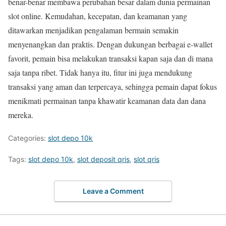
benar-benar membawa perubahan besar dalam dunia permainan
slot online. Kemudahan, kecepatan, dan keamanan yang
ditawarkan menjadikan pengalaman bermain semakin
menyenangkan dan praktis. Dengan dukungan berbagai e-wallet
favorit, pemain bisa melakukan transaksi kapan saja dan di mana
saja tanpa ribet. Tidak hanya itu, fitur ini juga mendukung
transaksi yang aman dan terpercaya, sehingga pemain dapat fokus
menikmati permainan tanpa khawatir keamanan data dan dana
mereka.
Categories:
slot depo 10k
Tags:
slot depo 10k
,
slot deposit qris
,
slot qris
Leave a Comment