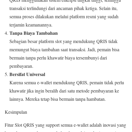
transaksi terlindungi dari ancaman pihak ketiga. Selain itu,
semua proses dilakukan melalui platform resmi yang sudah
terjamin keamanannya.
Tanpa Biaya Tambahan
Sebagian besar platform slot yang mendukung QRIS tidak
memungut biaya tambahan saat transaksi. Jadi, pemain bisa
bermain tanpa perlu khawatir biaya tersembunyi dari
pembayaran.
Bersifat Universal
Karena semua e-wallet mendukung QRIS, pemain tidak perlu
khawatir jika ingin beralih dari satu metode pembayaran ke
lainnya. Mereka tetap bisa bermain tanpa hambatan.
Kesimpulan
Fitur Slot QRIS yang support semua e-wallet adalah inovasi yang