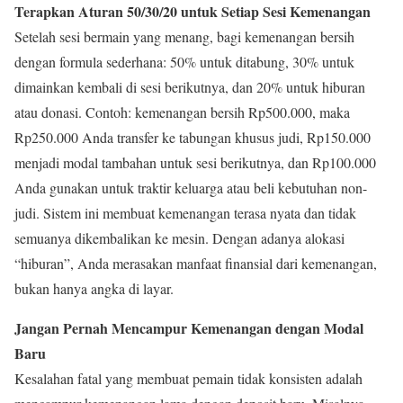
Terapkan Aturan 50/30/20 untuk Setiap Sesi Kemenangan
Setelah sesi bermain yang menang, bagi kemenangan bersih
dengan formula sederhana: 50% untuk ditabung, 30% untuk
dimainkan kembali di sesi berikutnya, dan 20% untuk hiburan
atau donasi. Contoh: kemenangan bersih Rp500.000, maka
Rp250.000 Anda transfer ke tabungan khusus judi, Rp150.000
menjadi modal tambahan untuk sesi berikutnya, dan Rp100.000
Anda gunakan untuk traktir keluarga atau beli kebutuhan non-
judi. Sistem ini membuat kemenangan terasa nyata dan tidak
semuanya dikembalikan ke mesin. Dengan adanya alokasi
“hiburan”, Anda merasakan manfaat finansial dari kemenangan,
bukan hanya angka di layar.
Jangan Pernah Mencampur Kemenangan dengan Modal
Baru
Kesalahan fatal yang membuat pemain tidak konsisten adalah