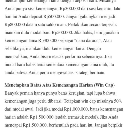
mencampur kemenangan lama dengan deposit baru. Misalnya
Anda punya sisa kemenangan Rp300.000 dari sesi kemarin, lalu
hari ini Anda deposit Rp500.000. Jangan gabungkan menjadi
Rp800.000 dalam satu saldo main. Perlakukan secara terpisah:
mainkan dulu modal baru Rp500.000. Jika habis, baru gunakan
kemenangan lama Rp300.000 sebagai “dana darurat”. Atau
sebaliknya, mainkan dulu kemenangan lama. Dengan
memisahkan, Anda bisa melacak performa sebenarnya. Jika
modal baru habis terus sementara kemenangan lama utuh, itu
tanda bahwa Anda perlu mengevaluasi strategi bermain.
Menetapkan Batas Atas Kemenangan Harian (Win Cap)
Banyak pemain hanya punya batas kerugian, tapi lupa bahwa
kemenangan juga perlu dibatasi. Tetapkan win cap misalnya 50%
dari modal awal. Jadi jika modal Rp1.000.000, batas kemenangan
harian adalah Rp1.500.000 (sudah termasuk modal). Jika Anda
mencapai Rp1.500.000, berhentilah pada hari itu. Jangan berpikir