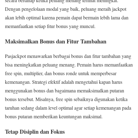
secara bertahap ketika peluang menang terlihat meningkat.
Dengan pengelolaan modal yang baik, peluang meraih jackpot
akan lebih optimal karena pemain dapat bermain lebih lama dan
memanfaatkan setiap fitur bonus yang muncul.
Maksimalkan Bonus dan Fitur Tambahan
Pasjackpot menawarkan berbagai bonus dan fitur tambahan yang
bisa meningkatkan peluang menang. Pemain harus memanfaatkan
free spin, multiplier, dan bonus ronde untuk memperbesar
kemenangan. Strategi efektif adalah mengetahui kapan harus
menggunakan bonus dan bagaimana memaksimalkan putaran
bonus tersebut. Misalnya, free spin sebaiknya digunakan ketika
taruhan sedang dalam level optimal agar setiap kemenangan pada
bonus putaran memberikan keuntungan maksimal.
Tetap Disiplin dan Fokus