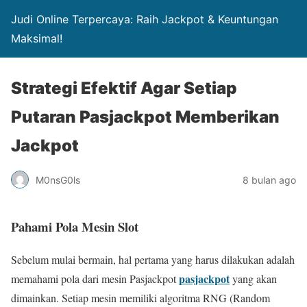
Judi Online Terpercaya: Raih Jackpot & Keuntungan
Maksimal!
Strategi Efektif Agar Setiap
Putaran Pasjackpot Memberikan
Jackpot
M0nsG0ls
8 bulan ago
Pahami Pola Mesin Slot
Sebelum mulai bermain, hal pertama yang harus dilakukan adalah
pasjackpot
memahami pola dari mesin Pasjackpot
yang akan
dimainkan. Setiap mesin memiliki algoritma RNG (Random