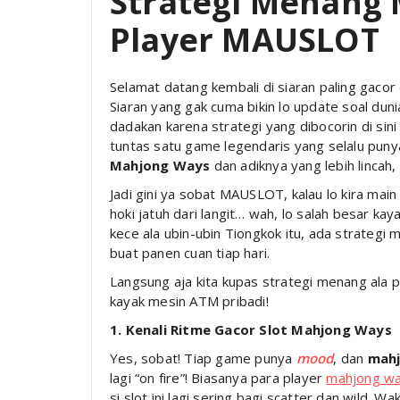
Strategi Menang 
Player MAUSLOT
Selamat datang kembali di siaran paling gac
Siaran yang gak cuma bikin lo update soal dunia s
dadakan karena strategi yang dibocorin di sini 
tuntas satu game legendaris yang selalu punya
Mahjong Ways
dan adiknya yang lebih lincah,
Jadi gini ya sobat MAUSLOT, kalau lo kira mai
hoki jatuh dari langit… wah, lo salah besar ka
kece ala ubin-ubin Tiongkok itu, ada strateg
buat panen cuan tiap hari.
Langsung aja kita kupas strategi menang ala 
kayak mesin ATM pribadi!
1. Kenali Ritme Gacor Slot Mahjong Ways
Yes, sobat! Tiap game punya
mood
, dan
mahj
lagi “on fire”! Biasanya para player
mahjong w
si slot ini lagi sering bagi scatter dan wild. 