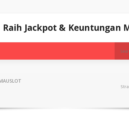
a: Raih Jackpot & Keuntungan 
Search
for:
r MAUSLOT
Str