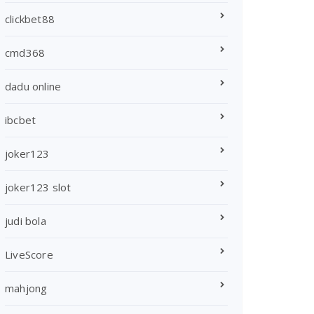
clickbet88
cmd368
dadu online
ibcbet
joker123
joker123 slot
judi bola
LiveScore
mahjong