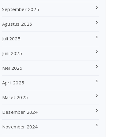
September 2025
Agustus 2025
Juli 2025
Juni 2025
Mei 2025
April 2025
Maret 2025
Desember 2024
November 2024