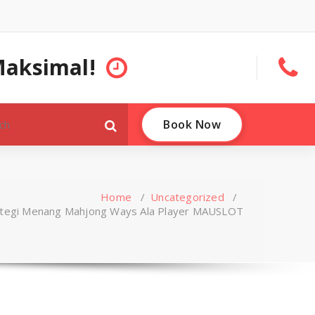
Maksimal!
Book Now
Home
/
Uncategorized
/
ategi Menang Mahjong Ways Ala Player MAUSLOT