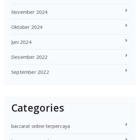
November 2024
Oktober 2024
Juni 2024
Desember 2022
September 2022
Categories
baccarat online terpercaya