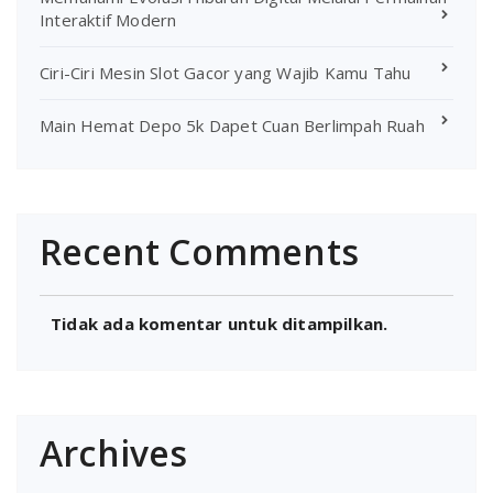
Interaktif Modern
Ciri-Ciri Mesin Slot Gacor yang Wajib Kamu Tahu
Main Hemat Depo 5k Dapet Cuan Berlimpah Ruah
Recent Comments
Tidak ada komentar untuk ditampilkan.
Archives