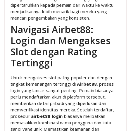
dipertaruhkan kepada pemain dari waktu ke waktu,
menjadikannya lebih menarik bagi mereka yang
mencari pengembalian yang konsisten.
Navigasi Airbet88:
Login dan Mengakses
Slot dengan Rating
Tertinggi
Untuk mengakses slot paling populer dan dengan
tingkat kemenangan tertinggi di
Airbet88
, proses
login yang lancar sangat penting. Pemain biasanya
perlu mendaftarkan akun di platform tersebut,
memberikan detail pribadi yang diperlukan dan
memverifikasi identitas mereka. Setelah terdaftar,
prosedur
airbet88 login
biasanya melibatkan
memasukkan kombinasi nama pengguna dan kata
sandi yang unik. Memastikan keamanan dan