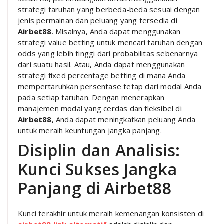
strategi taruhan yang berbeda-beda sesuai dengan
jenis permainan dan peluang yang tersedia di
Airbet88
. Misalnya, Anda dapat menggunakan
strategi value betting untuk mencari taruhan dengan
odds yang lebih tinggi dari probabilitas sebenarnya
dari suatu hasil. Atau, Anda dapat menggunakan
strategi fixed percentage betting di mana Anda
mempertaruhkan persentase tetap dari modal Anda
pada setiap taruhan. Dengan menerapkan
manajemen modal yang cerdas dan fleksibel di
Airbet88
, Anda dapat meningkatkan peluang Anda
untuk meraih keuntungan jangka panjang.
Disiplin dan Analisis:
Kunci Sukses Jangka
Panjang di Airbet88
Kunci terakhir untuk meraih kemenangan konsisten di