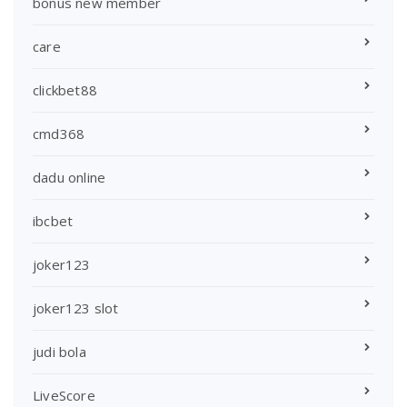
bonus new member
care
clickbet88
cmd368
dadu online
ibcbet
joker123
joker123 slot
judi bola
LiveScore