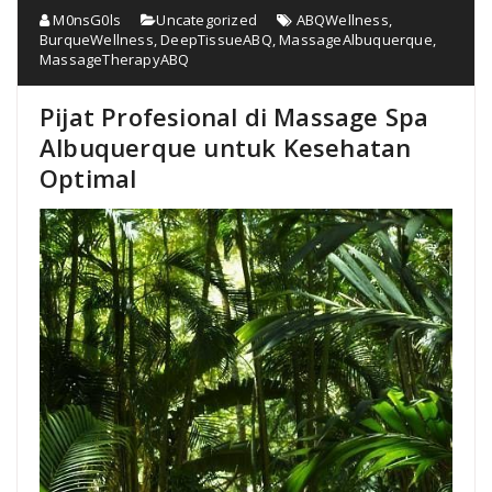
M0nsG0ls
Uncategorized
ABQWellness
,
BurqueWellness
,
DeepTissueABQ
,
MassageAlbuquerque
,
MassageTherapyABQ
Pijat Profesional di Massage Spa
Albuquerque untuk Kesehatan
Optimal