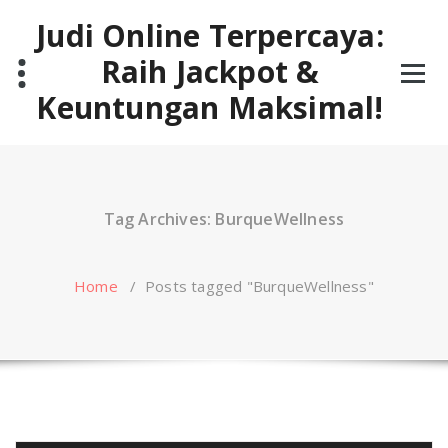
Skip
Judi Online Terpercaya:
to
content
Raih Jackpot &
Keuntungan Maksimal!
Tag Archives: BurqueWellness
Home
/
Posts tagged "BurqueWellness"