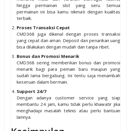
hingga permainan slot yang seru. Semua
permainan ini bisa kamu nikmati dengan kualitas
terbaik.
Proses Transaksi Cepat
CMD368 juga dikenal dengan proses transaksi
yang cepat dan aman. Deposit dan penarikan uang
bisa dilakukan dengan mudah dan tanpa ribet.
Bonus dan Promosi Menarik
CMD368 sering memberikan bonus dan promosi
menarik bagi para pemain baru maupun yang
sudah lama bergabung. Ini tentu saja menambah
keseruan dalam bermain.
Support 24/7
Dengan adanya customer service yang siap
membantu 24 jam, kamu tidak perlu khawatir jika
menghadapi masalah teknis atau perlu bantuan
lainnya.