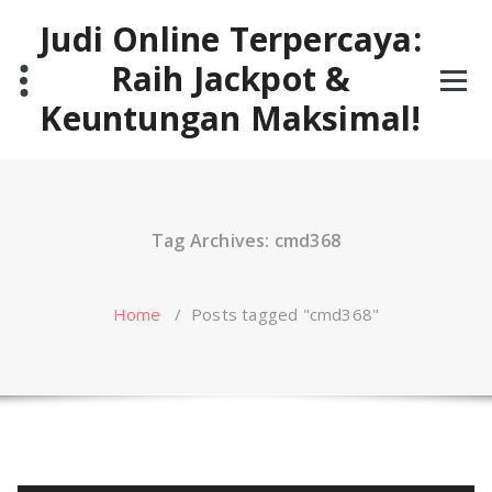
Skip
Judi Online Terpercaya:
to
content
Raih Jackpot &
Keuntungan Maksimal!
Tag Archives: cmd368
Home
/
Posts tagged "cmd368"