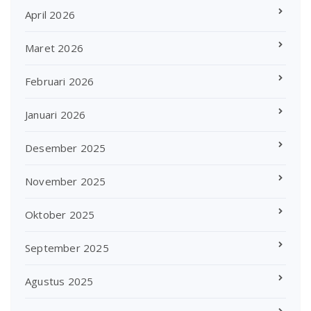
April 2026
Maret 2026
Februari 2026
Januari 2026
Desember 2025
November 2025
Oktober 2025
September 2025
Agustus 2025