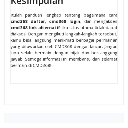
Kesimpulan
Itulah panduan lengkap tentang bagaimana cara
cmd368 daftar
,
cmd368 login
, dan mengakses
cmd368 link alternatif
jika situs utama tidak dapat
diakses. Dengan mengikuti langkah-langkah tersebut,
kamu bisa langsung menikmati berbagai permainan
yang ditawarkan oleh CMD368 dengan lancar. Jangan
lupa selalu bermain dengan bijak dan bertanggung
jawab. Semoga informasi ini membantu dan selamat
bermain di CMD368!