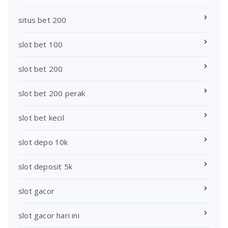
situs bet 200
slot bet 100
slot bet 200
slot bet 200 perak
slot bet kecil
slot depo 10k
slot deposit 5k
slot gacor
slot gacor hari ini