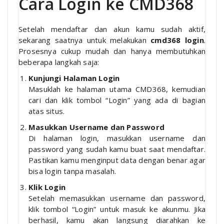
Cara Login ke CMD368
Setelah mendaftar dan akun kamu sudah aktif,
sekarang saatnya untuk melakukan
cmd368 login
.
Prosesnya cukup mudah dan hanya membutuhkan
beberapa langkah saja:
Kunjungi Halaman Login
Masuklah ke halaman utama CMD368, kemudian
cari dan klik tombol “Login” yang ada di bagian
atas situs.
Masukkan Username dan Password
Di halaman login, masukkan username dan
password yang sudah kamu buat saat mendaftar.
Pastikan kamu menginput data dengan benar agar
bisa login tanpa masalah.
Klik Login
Setelah memasukkan username dan password,
klik tombol “Login” untuk masuk ke akunmu. Jika
berhasil, kamu akan langsung diarahkan ke