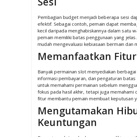
Sesi
Pembagian budget menjadi beberapa sesi da
efektif. Sebagai contoh, pemain dapat memba
kecil daripada menghabiskannya dalam satu wak
pemain memiliki batas penggunaan yang jelas.
mudah mengevaluasi kebiasaan bermain dan me
Memanfaatkan Fitur 
Banyak permainan slot menyediakan berbagai 
informasi pembayaran, dan pengaturan batas 
untuk memahami permainan sebelum menggunak
fokus pada hasil akhir, tetapi juga memahami 
fitur membantu pemain membuat keputusan ya
Mengutamakan Hibur
Keuntungan