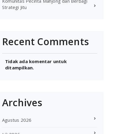
Komunitas Pecinta Mahjong dan Berbagi
Strategi Jitu
Recent Comments
Tidak ada komentar untuk
ditampilkan.
Archives
Agustus 2026