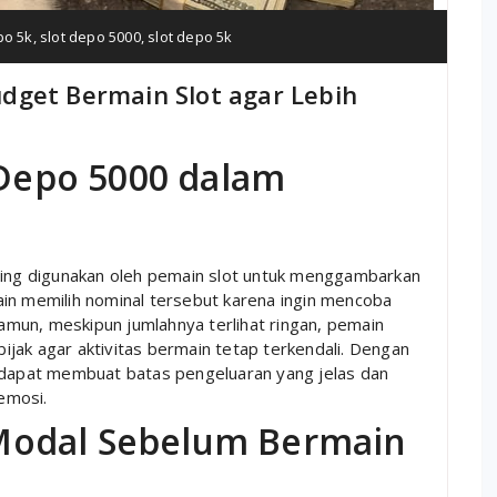
po 5k
,
slot depo 5000
,
slot depo 5k
dget Bermain Slot agar Lebih
epo 5000 dalam
ering digunakan oleh pemain slot untuk menggambarkan
in memilih nominal tersebut karena ingin mencoba
mun, meskipun jumlahnya terlihat ringan, pemain
jak agar aktivitas bermain tetap terkendali. Dengan
apat membuat batas pengeluaran yang jelas dan
emosi.
Modal Sebelum Bermain