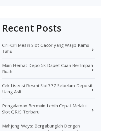
Recent Posts
Ciri-Ciri Mesin Slot Gacor yang Wajib Kamu
Tahu
Main Hemat Depo 5k Dapet Cuan Berlimpah
Ruah
Cek Lisensi Resmi Slot777 Sebelum Deposit
Uang Asli
Pengalaman Bermain Lebih Cepat Melalui
Slot QRIS Terbaru
Mahjong Ways: Bergabunglah Dengan