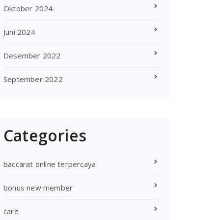
Oktober 2024
Juni 2024
Desember 2022
September 2022
Categories
baccarat online terpercaya
bonus new member
care