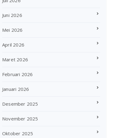
Juli 2026
Juni 2026
Mei 2026
April 2026
Maret 2026
Februari 2026
Januari 2026
Desember 2025
November 2025
Oktober 2025