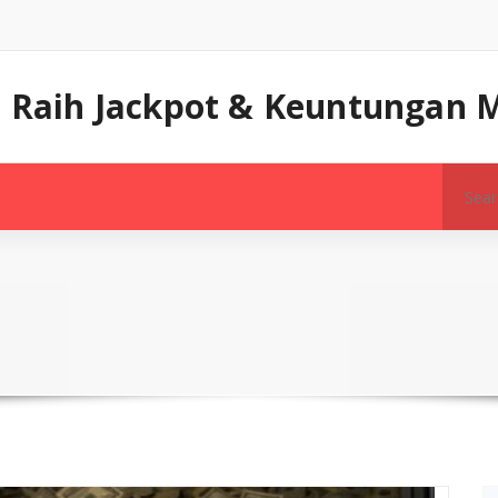
a: Raih Jackpot & Keuntungan 
Search
for: