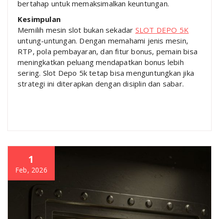
bertahap untuk memaksimalkan keuntungan.
Kesimpulan
Memilih mesin slot bukan sekadar
SLOT DEPO 5K
untung-untungan. Dengan memahami jenis mesin,
RTP, pola pembayaran, dan fitur bonus, pemain bisa
meningkatkan peluang mendapatkan bonus lebih
sering. Slot Depo 5k tetap bisa menguntungkan jika
strategi ini diterapkan dengan disiplin dan sabar.
1
Feb, 2026