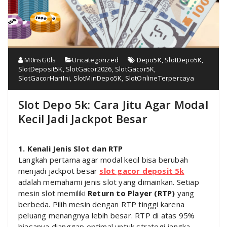
M0nsG0ls
Uncategorized
Depo5K
,
SlotDepo5K
,
SlotDeposit5K
,
SlotGacor2026
,
SlotGacor5K
,
SlotGacorHariIni
,
SlotMinDepo5K
,
SlotOnlineTerpercaya
Slot Depo 5k: Cara Jitu Agar Modal
Kecil Jadi Jackpot Besar
1. Kenali Jenis Slot dan RTP
Langkah pertama agar modal kecil bisa berubah
menjadi jackpot besar
slot gacor deposit 5k
adalah memahami jenis slot yang dimainkan. Setiap
mesin slot memiliki
Return to Player (RTP)
yang
berbeda. Pilih mesin dengan RTP tinggi karena
peluang menangnya lebih besar. RTP di atas 95%
biasanya dianggap optimal untuk strategi jangka