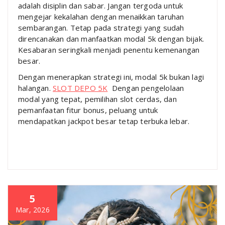
adalah disiplin dan sabar. Jangan tergoda untuk
mengejar kekalahan dengan menaikkan taruhan
sembarangan. Tetap pada strategi yang sudah
direncanakan dan manfaatkan modal 5k dengan bijak.
Kesabaran seringkali menjadi penentu kemenangan
besar.
Dengan menerapkan strategi ini, modal 5k bukan lagi
halangan.
SLOT DEPO 5K
Dengan pengelolaan
modal yang tepat, pemilihan slot cerdas, dan
pemanfaatan fitur bonus, peluang untuk
mendapatkan jackpot besar tetap terbuka lebar.
5
Mar, 2026