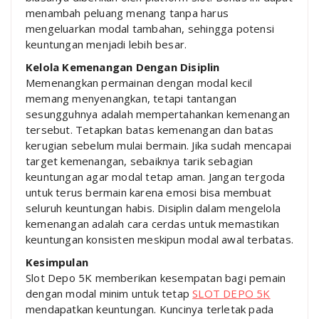
menambah peluang menang tanpa harus
mengeluarkan modal tambahan, sehingga potensi
keuntungan menjadi lebih besar.
Kelola Kemenangan Dengan Disiplin
Memenangkan permainan dengan modal kecil
memang menyenangkan, tetapi tantangan
sesungguhnya adalah mempertahankan kemenangan
tersebut. Tetapkan batas kemenangan dan batas
kerugian sebelum mulai bermain. Jika sudah mencapai
target kemenangan, sebaiknya tarik sebagian
keuntungan agar modal tetap aman. Jangan tergoda
untuk terus bermain karena emosi bisa membuat
seluruh keuntungan habis. Disiplin dalam mengelola
kemenangan adalah cara cerdas untuk memastikan
keuntungan konsisten meskipun modal awal terbatas.
Kesimpulan
Slot Depo 5K memberikan kesempatan bagi pemain
dengan modal minim untuk tetap
SLOT DEPO 5K
mendapatkan keuntungan. Kuncinya terletak pada