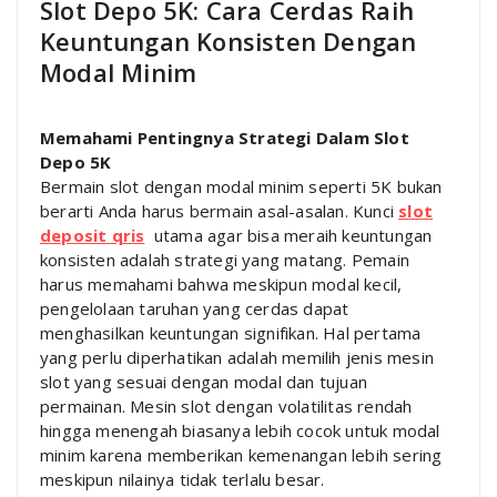
Slot Depo 5K: Cara Cerdas Raih
Keuntungan Konsisten Dengan
Modal Minim
Memahami Pentingnya Strategi Dalam Slot
Depo 5K
Bermain slot dengan modal minim seperti 5K bukan
berarti Anda harus bermain asal-asalan. Kunci
slot
deposit qris
utama agar bisa meraih keuntungan
konsisten adalah strategi yang matang. Pemain
harus memahami bahwa meskipun modal kecil,
pengelolaan taruhan yang cerdas dapat
menghasilkan keuntungan signifikan. Hal pertama
yang perlu diperhatikan adalah memilih jenis mesin
slot yang sesuai dengan modal dan tujuan
permainan. Mesin slot dengan volatilitas rendah
hingga menengah biasanya lebih cocok untuk modal
minim karena memberikan kemenangan lebih sering
meskipun nilainya tidak terlalu besar.