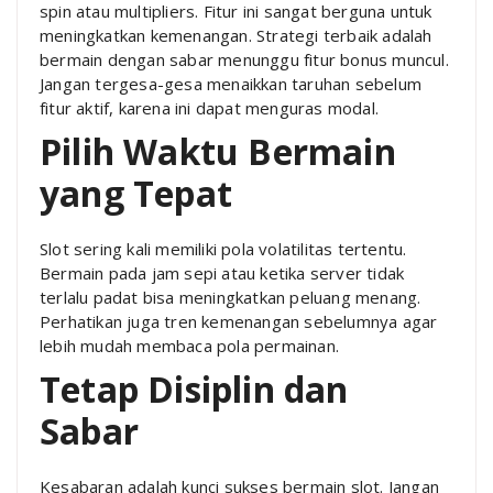
spin atau multipliers. Fitur ini sangat berguna untuk
meningkatkan kemenangan. Strategi terbaik adalah
bermain dengan sabar menunggu fitur bonus muncul.
Jangan tergesa-gesa menaikkan taruhan sebelum
fitur aktif, karena ini dapat menguras modal.
Pilih Waktu Bermain
yang Tepat
Slot sering kali memiliki pola volatilitas tertentu.
Bermain pada jam sepi atau ketika server tidak
terlalu padat bisa meningkatkan peluang menang.
Perhatikan juga tren kemenangan sebelumnya agar
lebih mudah membaca pola permainan.
Tetap Disiplin dan
Sabar
Kesabaran adalah kunci sukses bermain slot. Jangan