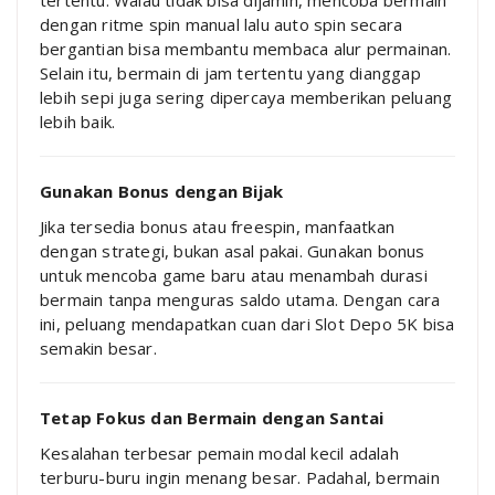
dengan ritme spin manual lalu auto spin secara
bergantian bisa membantu membaca alur permainan.
Selain itu, bermain di jam tertentu yang dianggap
lebih sepi juga sering dipercaya memberikan peluang
lebih baik.
Gunakan Bonus dengan Bijak
Jika tersedia bonus atau freespin, manfaatkan
dengan strategi, bukan asal pakai. Gunakan bonus
untuk mencoba game baru atau menambah durasi
bermain tanpa menguras saldo utama. Dengan cara
ini, peluang mendapatkan cuan dari Slot Depo 5K bisa
semakin besar.
Tetap Fokus dan Bermain dengan Santai
Kesalahan terbesar pemain modal kecil adalah
terburu-buru ingin menang besar. Padahal, bermain