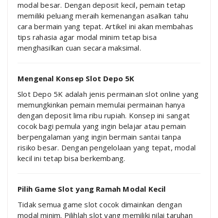
modal besar. Dengan deposit kecil, pemain tetap
memiliki peluang meraih kemenangan asalkan tahu
cara bermain yang tepat. Artikel ini akan membahas
tips rahasia agar modal minim tetap bisa
menghasilkan cuan secara maksimal.
Mengenal Konsep Slot Depo 5K
Slot Depo 5K adalah jenis permainan slot online yang
memungkinkan pemain memulai permainan hanya
dengan deposit lima ribu rupiah. Konsep ini sangat
cocok bagi pemula yang ingin belajar atau pemain
berpengalaman yang ingin bermain santai tanpa
risiko besar. Dengan pengelolaan yang tepat, modal
kecil ini tetap bisa berkembang.
Pilih Game Slot yang Ramah Modal Kecil
Tidak semua game slot cocok dimainkan dengan
modal minim. Pilihlah slot yang memiliki nilai taruhan