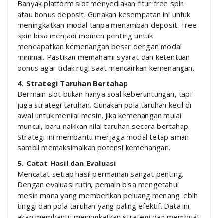
Banyak platform slot menyediakan fitur free spin
atau bonus deposit. Gunakan kesempatan ini untuk
meningkatkan modal tanpa menambah deposit. Free
spin bisa menjadi momen penting untuk
mendapatkan kemenangan besar dengan modal
minimal. Pastikan memahami syarat dan ketentuan
bonus agar tidak rugi saat mencairkan kemenangan.
4. Strategi Taruhan Bertahap
Bermain slot bukan hanya soal keberuntungan, tapi
juga strategi taruhan. Gunakan pola taruhan kecil di
awal untuk menilai mesin. Jika kemenangan mulai
muncul, baru naikkan nilai taruhan secara bertahap.
Strategi ini membantu menjaga modal tetap aman
sambil memaksimalkan potensi kemenangan.
5. Catat Hasil dan Evaluasi
Mencatat setiap hasil permainan sangat penting.
Dengan evaluasi rutin, pemain bisa mengetahui
mesin mana yang memberikan peluang menang lebih
tinggi dan pola taruhan yang paling efektif. Data ini
akan membantu meningkatkan strategi dan membuat