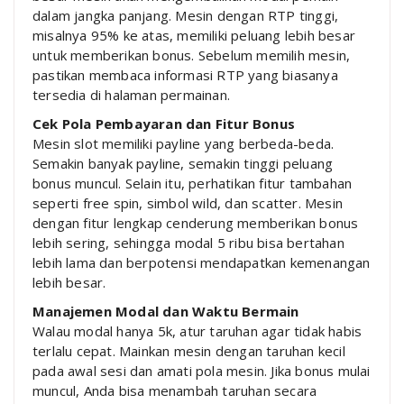
dalam jangka panjang. Mesin dengan RTP tinggi,
misalnya 95% ke atas, memiliki peluang lebih besar
untuk memberikan bonus. Sebelum memilih mesin,
pastikan membaca informasi RTP yang biasanya
tersedia di halaman permainan.
Cek Pola Pembayaran dan Fitur Bonus
Mesin slot memiliki payline yang berbeda-beda.
Semakin banyak payline, semakin tinggi peluang
bonus muncul. Selain itu, perhatikan fitur tambahan
seperti free spin, simbol wild, dan scatter. Mesin
dengan fitur lengkap cenderung memberikan bonus
lebih sering, sehingga modal 5 ribu bisa bertahan
lebih lama dan berpotensi mendapatkan kemenangan
lebih besar.
Manajemen Modal dan Waktu Bermain
Walau modal hanya 5k, atur taruhan agar tidak habis
terlalu cepat. Mainkan mesin dengan taruhan kecil
pada awal sesi dan amati pola mesin. Jika bonus mulai
muncul, Anda bisa menambah taruhan secara