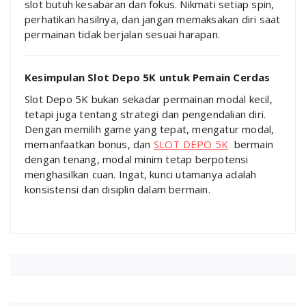
slot butuh kesabaran dan fokus. Nikmati setiap spin,
perhatikan hasilnya, dan jangan memaksakan diri saat
permainan tidak berjalan sesuai harapan.
Kesimpulan Slot Depo 5K untuk Pemain Cerdas
Slot Depo 5K bukan sekadar permainan modal kecil,
tetapi juga tentang strategi dan pengendalian diri.
Dengan memilih game yang tepat, mengatur modal,
memanfaatkan bonus, dan
SLOT DEPO 5K
bermain
dengan tenang, modal minim tetap berpotensi
menghasilkan cuan. Ingat, kunci utamanya adalah
konsistensi dan disiplin dalam bermain.