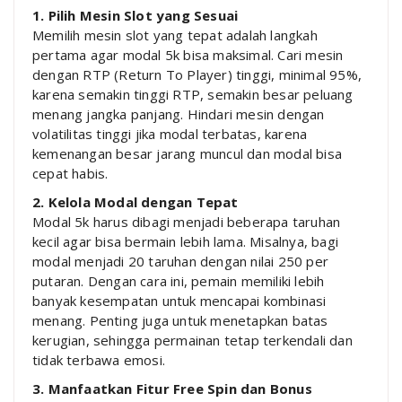
1. Pilih Mesin Slot yang Sesuai
Memilih mesin slot yang tepat adalah langkah
pertama agar modal 5k bisa maksimal. Cari mesin
dengan RTP (Return To Player) tinggi, minimal 95%,
karena semakin tinggi RTP, semakin besar peluang
menang jangka panjang. Hindari mesin dengan
volatilitas tinggi jika modal terbatas, karena
kemenangan besar jarang muncul dan modal bisa
cepat habis.
2. Kelola Modal dengan Tepat
Modal 5k harus dibagi menjadi beberapa taruhan
kecil agar bisa bermain lebih lama. Misalnya, bagi
modal menjadi 20 taruhan dengan nilai 250 per
putaran. Dengan cara ini, pemain memiliki lebih
banyak kesempatan untuk mencapai kombinasi
menang. Penting juga untuk menetapkan batas
kerugian, sehingga permainan tetap terkendali dan
tidak terbawa emosi.
3. Manfaatkan Fitur Free Spin dan Bonus