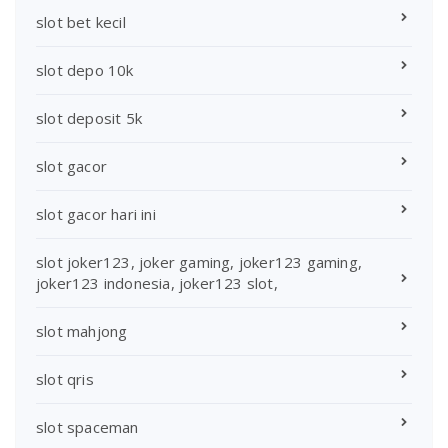
slot bet kecil
slot depo 10k
slot deposit 5k
slot gacor
slot gacor hari ini
slot joker123, joker gaming, joker123 gaming,
joker123 indonesia, joker123 slot,
slot mahjong
slot qris
slot spaceman