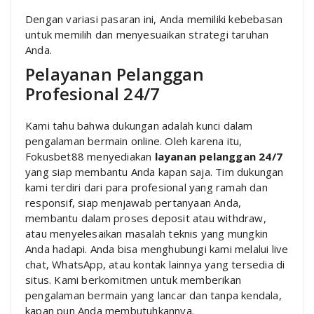
Dengan variasi pasaran ini, Anda memiliki kebebasan
untuk memilih dan menyesuaikan strategi taruhan
Anda.
Pelayanan Pelanggan
Profesional 24/7
Kami tahu bahwa dukungan adalah kunci dalam
pengalaman bermain online. Oleh karena itu,
Fokusbet88 menyediakan
layanan pelanggan 24/7
yang siap membantu Anda kapan saja. Tim dukungan
kami terdiri dari para profesional yang ramah dan
responsif, siap menjawab pertanyaan Anda,
membantu dalam proses deposit atau withdraw,
atau menyelesaikan masalah teknis yang mungkin
Anda hadapi. Anda bisa menghubungi kami melalui live
chat, WhatsApp, atau kontak lainnya yang tersedia di
situs. Kami berkomitmen untuk memberikan
pengalaman bermain yang lancar dan tanpa kendala,
kapan pun Anda membutuhkannya.