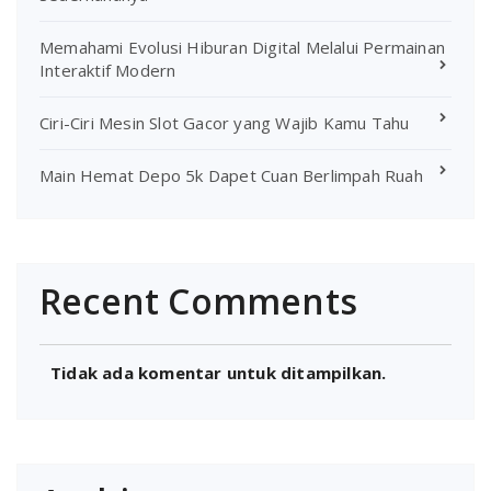
Memahami Evolusi Hiburan Digital Melalui Permainan
Interaktif Modern
Ciri-Ciri Mesin Slot Gacor yang Wajib Kamu Tahu
Main Hemat Depo 5k Dapet Cuan Berlimpah Ruah
Recent Comments
Tidak ada komentar untuk ditampilkan.