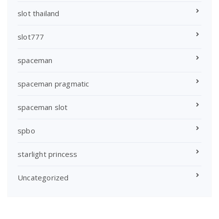
slot thailand
slot777
spaceman
spaceman pragmatic
spaceman slot
spbo
starlight princess
Uncategorized