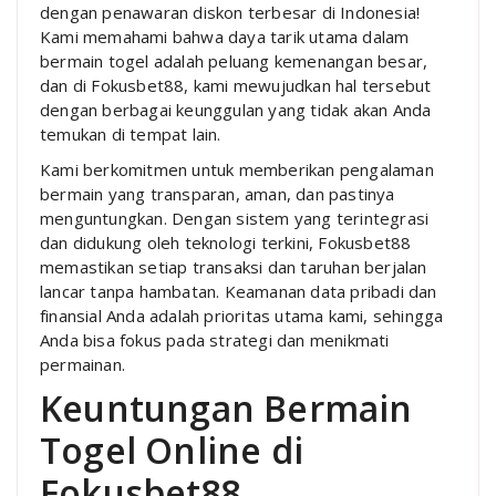
dengan penawaran diskon terbesar di Indonesia!
Kami memahami bahwa daya tarik utama dalam
bermain togel adalah peluang kemenangan besar,
dan di Fokusbet88, kami mewujudkan hal tersebut
dengan berbagai keunggulan yang tidak akan Anda
temukan di tempat lain.
Kami berkomitmen untuk memberikan pengalaman
bermain yang transparan, aman, dan pastinya
menguntungkan. Dengan sistem yang terintegrasi
dan didukung oleh teknologi terkini, Fokusbet88
memastikan setiap transaksi dan taruhan berjalan
lancar tanpa hambatan. Keamanan data pribadi dan
finansial Anda adalah prioritas utama kami, sehingga
Anda bisa fokus pada strategi dan menikmati
permainan.
Keuntungan Bermain
Togel Online di
Fokusbet88