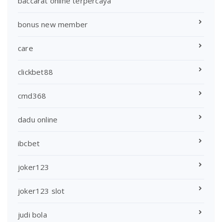
baccarat online terpercaya
bonus new member
care
clickbet88
cmd368
dadu online
ibcbet
joker123
joker123 slot
judi bola