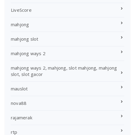
LiveScore
mahjong
mahjong slot
mahjong ways 2
mahjong ways 2, mahjong, slot mahjong, mahjong
slot, slot gacor
mauslot
nova88
rajamerak
rtp