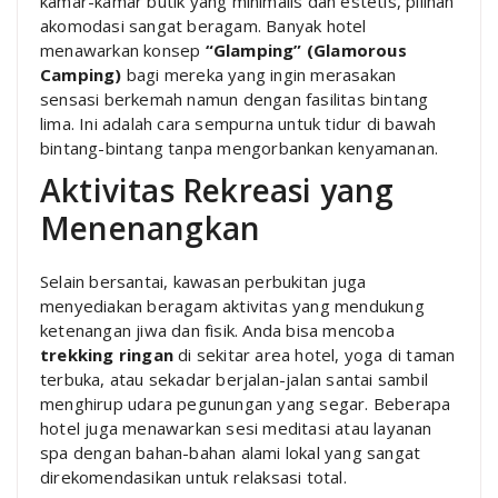
kamar-kamar butik yang minimalis dan estetis, pilihan
akomodasi sangat beragam. Banyak hotel
menawarkan konsep
“Glamping” (Glamorous
Camping)
bagi mereka yang ingin merasakan
sensasi berkemah namun dengan fasilitas bintang
lima. Ini adalah cara sempurna untuk tidur di bawah
bintang-bintang tanpa mengorbankan kenyamanan.
Aktivitas Rekreasi yang
Menenangkan
Selain bersantai, kawasan perbukitan juga
menyediakan beragam aktivitas yang mendukung
ketenangan jiwa dan fisik. Anda bisa mencoba
trekking ringan
di sekitar area hotel, yoga di taman
terbuka, atau sekadar berjalan-jalan santai sambil
menghirup udara pegunungan yang segar. Beberapa
hotel juga menawarkan sesi meditasi atau layanan
spa dengan bahan-bahan alami lokal yang sangat
direkomendasikan untuk relaksasi total.