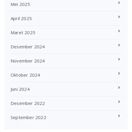
Mei 2025
April 2025
Maret 2025
Desember 2024
November 2024
Oktober 2024
Juni 2024
Desember 2022
September 2022