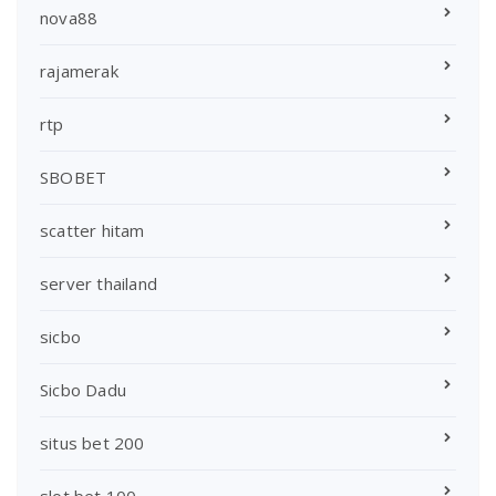
nova88
rajamerak
rtp
SBOBET
scatter hitam
server thailand
sicbo
Sicbo Dadu
situs bet 200
slot bet 100