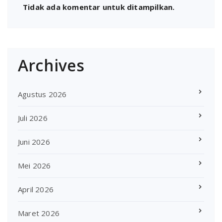
Tidak ada komentar untuk ditampilkan.
Archives
Agustus 2026
Juli 2026
Juni 2026
Mei 2026
April 2026
Maret 2026