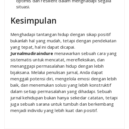
optimis dan resilient dalam menghadapi segala
situasi.
Kesimpulan
Menghadapi tantangan hidup dengan sikap positif
bukanlah hal yang mudah, tetapi dengan pendekatan
yang tepat, hal ini dapat dicapai.
Jurnalmudiraindure
menawarkan sebuah cara yang
sistematis untuk mencatat, merefleksikan, dan
menanggapi permasalahan hidup dengan lebih
bijaksana. Melalui penulisan jurnal, Anda dapat
menggali potensi diri, mengelola emosi dengan lebih
baik, dan menemukan solusi yang lebih konstruktif
dalam setiap permasalahan yang dihadapi. Sebuah
jurnal kehidupan bukan hanya sekedar catatan, tetapi
juga sebuah sarana untuk tumbuh dan berkembang
menjadi individu yang lebih kuat dan positif.