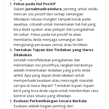
Fokus pada Hal Positif
Dalam
Jurnalmudiraindure
, penting untuk selalu
mencari sisi positif dari setiap tantangan.
Meskipun situasi mungkin tampak buruk pada
awalnya, cobalah untuk menemukan hal-hal yang
bisa Anda syukuri atau pelajari dari pengalaman
tersebut. Fokus pada hal positif ini akan
membantu Anda menjaga semangat dan
mengurangi perasaan cemas atau tertekan.
Tentukan Tujuan dan Tindakan yang Harus
Dilakukan
Setelah merefleksikan pengalaman dan
menemukan sisi positifnya, langkah berikutnya
adalah menentukan tindakan yang perlu Anda
ambil. Apa yang dapat Anda lakukan untuk
memperbaiki keadaan atau mencegah masalah
serupa di masa depan? Tentukan tujuan-tujuan
kecil yang bisa Anda capai untuk memberikan rasa
kontrol atas situasi yang dihadapi.
Evaluasi Perkembangan Secara Berkala
Evaluasi adalah bagian penting dari