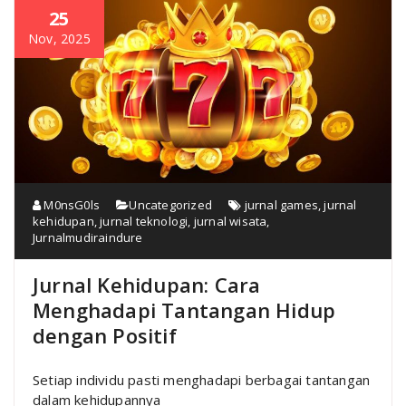
25
Nov, 2025
M0nsG0ls
Uncategorized
jurnal games
,
jurnal
kehidupan
,
jurnal teknologi
,
jurnal wisata
,
Jurnalmudiraindure
Jurnal Kehidupan: Cara
Menghadapi Tantangan Hidup
dengan Positif
Setiap individu pasti menghadapi berbagai tantangan
dalam kehidupannya