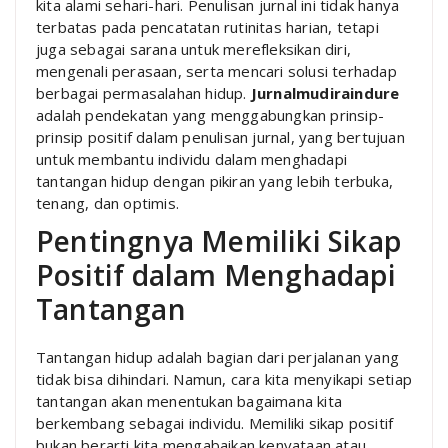
kita alami sehari-hari. Penulisan jurnal ini tidak hanya
terbatas pada pencatatan rutinitas harian, tetapi
juga sebagai sarana untuk merefleksikan diri,
mengenali perasaan, serta mencari solusi terhadap
berbagai permasalahan hidup.
Jurnalmudiraindure
adalah pendekatan yang menggabungkan prinsip-
prinsip positif dalam penulisan jurnal, yang bertujuan
untuk membantu individu dalam menghadapi
tantangan hidup dengan pikiran yang lebih terbuka,
tenang, dan optimis.
Pentingnya Memiliki Sikap
Positif dalam Menghadapi
Tantangan
Tantangan hidup adalah bagian dari perjalanan yang
tidak bisa dihindari. Namun, cara kita menyikapi setiap
tantangan akan menentukan bagaimana kita
berkembang sebagai individu. Memiliki sikap positif
bukan berarti kita mengabaikan kenyataan atau