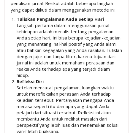
penulisan jurnal. Berikut adalah beberapa langkah
yang dapat diikuti dalam menggunakan metode ini:
Tuliskan Pengalaman Anda Setiap Hari
Langkah pertama dalam menggunakan jurnal
kehidupan adalah menulis tentang pengalaman
Anda setiap hari. Ini bisa berupa kejadian-kejadian
yang menantang, hal-hal positif yang Anda alami,
atau bahkan kegagalan yang Anda rasakan. Tulislah
dengan jujur dan tanpa filter, karena tujuan dari
jurnal ini adalah untuk memahami perasaan dan
reaksi Anda terhadap apa yang terjadi dalam
hidup.
Refleksi Diri
Setelah mencatat pengalaman, luangkan waktu
untuk merefleksikan perasaan Anda terhadap
kejadian tersebut. Pertanyakan mengapa Anda
merasa seperti itu dan apa yang dapat Anda
pelajari dari situasi tersebut. Refleksi ini akan
membantu Anda untuk melihat masalah dari
perspektif yang lebih luas dan menemukan solusi
yang lebih bijaksana.