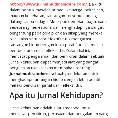
https://www.jurnalmudiraindure.com/
. Baik itu
dalam bentuk masalah pribadi, keluarga, pekerjaan,
maupun kesehatan, tantangan tersebut kadang
datang tanpa diduga. Meskipun demikian, bagaimana
seseorang merespons dan menghadapinya sangat
bergantung pada pola pikir dan sikap yang mereka
pilih. Salah satu cara efektif untuk mengatasi
tantangan hidup dengan lebih positif adalah melalui
pembelajaran dan refleksi diri. Dalam hal ini,
mencatat pengalaman dan pemikiran dalam sebuah
jurnal kehidupan dapat menjadi alat yang sangat
berguna. Artikel ini akan membahas tentang
Jurnalmudiraindure
, sebuah pendekatan untuk
menghadapi tantangan hidup dengan lebih positif
melalui penulisan jurnal dan refleksi diri.
Apa itu Jurnal Kehidupan?
Jurnal kehidupan adalah suatu metode untuk
mencatat pemikiran, perasaan, dan pengalaman yang