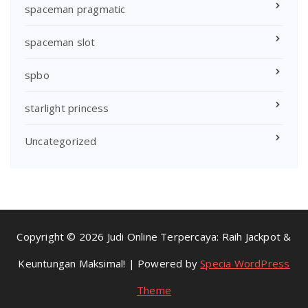
spaceman pragmatic
spaceman slot
spbo
starlight princess
Uncategorized
Copyright © 2026 Judi Online Terpercaya: Raih Jackpot &
Keuntungan Maksimal! | Powered by
Specia WordPress
Theme