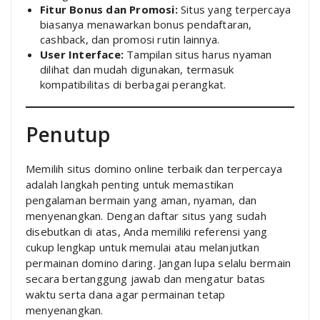
Fitur Bonus dan Promosi:
Situs yang terpercaya
biasanya menawarkan bonus pendaftaran,
cashback, dan promosi rutin lainnya.
User Interface:
Tampilan situs harus nyaman
dilihat dan mudah digunakan, termasuk
kompatibilitas di berbagai perangkat.
Penutup
Memilih situs domino online terbaik dan terpercaya
adalah langkah penting untuk memastikan
pengalaman bermain yang aman, nyaman, dan
menyenangkan. Dengan daftar situs yang sudah
disebutkan di atas, Anda memiliki referensi yang
cukup lengkap untuk memulai atau melanjutkan
permainan domino daring. Jangan lupa selalu bermain
secara bertanggung jawab dan mengatur batas
waktu serta dana agar permainan tetap
menyenangkan.