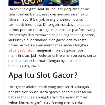
Dalam era digital saat ini, industri perjudian online
telah berkembang pesat dan menjadi salah satu
hiburan favorit banyak orang di seluruh dunia,
termasuk Indonesia. Di tengah maraknya situs judi
online, pemain tentu ingin menemukan platform yang
terpercaya dan menawarkan peluang menang besar,
khususnya di permainan slot gacor dan roulette
online. Artikel ini akan membahas secara lengkap
situs gadunslot
mengenai info slot gacor, tips
memilih situs judi roulette online aman terbaru, serta
panduan untuk bermain dengan nyaman dan
bertanggung jawab.
Apa Itu Slot Gacor?
Slot gacor adalah istilah yang populer di kalangan
pecinta slot online. Kata “gacor” sendiri berasal dari
bahasa Indonesia yang berarti “sempurna”, “rajin
keluar kemenangan”, atau “sering memberikan