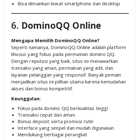
Bisa dimainkan lewat smartphone dan desktop
6.
DominoQQ Online
Mengapa Memilih DominoQQ Online?
Seperti namanya, DominoQQ Online adalah platform
khusus yang fokus pada permainan domino QQ.
Dengan reputasi yang baik, situs ini menawarkan
transaksi yang aman, permainan yang adil, dan
layanan pelanggan yang responsif. Banyak pemain
menjadikan situs ini pilihan utama karena kemudahan
akses dan bonus kompetitif.
Keunggulan:
Fokus pada domino QQ berkualitas tinggi
Transaksi cepat dan aman
Bonus deposit serta promosi rutin
Interface yang simpel dan mudah digunakan
Mendukung berbagai perangkat