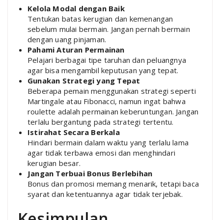
Kelola Modal dengan Baik
Tentukan batas kerugian dan kemenangan
sebelum mulai bermain. Jangan pernah bermain
dengan uang pinjaman.
Pahami Aturan Permainan
Pelajari berbagai tipe taruhan dan peluangnya
agar bisa mengambil keputusan yang tepat.
Gunakan Strategi yang Tepat
Beberapa pemain menggunakan strategi seperti
Martingale atau Fibonacci, namun ingat bahwa
roulette adalah permainan keberuntungan. Jangan
terlalu bergantung pada strategi tertentu.
Istirahat Secara Berkala
Hindari bermain dalam waktu yang terlalu lama
agar tidak terbawa emosi dan menghindari
kerugian besar.
Jangan Terbuai Bonus Berlebihan
Bonus dan promosi memang menarik, tetapi baca
syarat dan ketentuannya agar tidak terjebak.
Kesimpulan