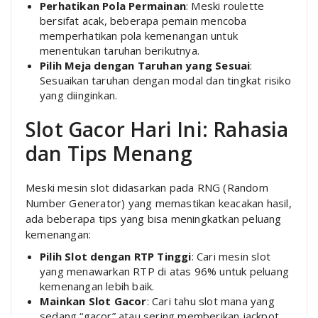
Perhatikan Pola Permainan
: Meski roulette
bersifat acak, beberapa pemain mencoba
memperhatikan pola kemenangan untuk
menentukan taruhan berikutnya.
Pilih Meja dengan Taruhan yang Sesuai
:
Sesuaikan taruhan dengan modal dan tingkat risiko
yang diinginkan.
Slot Gacor Hari Ini: Rahasia
dan Tips Menang
Meski mesin slot didasarkan pada RNG (Random
Number Generator) yang memastikan keacakan hasil,
ada beberapa tips yang bisa meningkatkan peluang
kemenangan:
Pilih Slot dengan RTP Tinggi
: Cari mesin slot
yang menawarkan RTP di atas 96% untuk peluang
kemenangan lebih baik.
Mainkan Slot Gacor
: Cari tahu slot mana yang
sedang “gacor” atau sering memberikan jackpot,