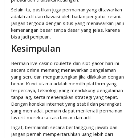
Selain itu, pastikan juga permainan yang ditawarkan
adalah adil dan diawasi oleh badan pengatur resmi.
Jangan tergoda dengan situs yang menawarkan janji
kemenangan besar tanpa dasar yang jelas, karena
bisa jadi penipuan.
Kesimpulan
Bermain live casino roulette dan slot gacor hari ini
secara online memang menawarkan pengalaman
yang seru dan menguntungkan jika dilakukan dengan
benar. Kunci utama adalah memilih platform yang
terpercaya, teknologi yang mendukung pengalaman
tanpa lag, serta menerapkan strategi yang tepat.
Dengan koneksi internet yang stabil dan perangkat
yang memadai, pemain dapat menikmati permainan
favorit mereka secara lancar dan adil.
Ingat, bermainlah secara bertanggung jawab dan
jangan pernah mempertaruhkan uang lebih dari