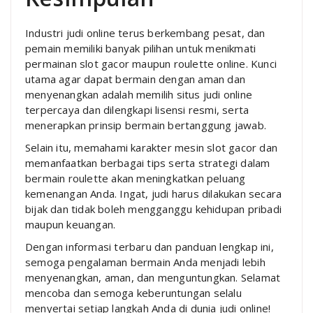
Industri judi online terus berkembang pesat, dan
pemain memiliki banyak pilihan untuk menikmati
permainan slot gacor maupun roulette online. Kunci
utama agar dapat bermain dengan aman dan
menyenangkan adalah memilih situs judi online
terpercaya dan dilengkapi lisensi resmi, serta
menerapkan prinsip bermain bertanggung jawab.
Selain itu, memahami karakter mesin slot gacor dan
memanfaatkan berbagai tips serta strategi dalam
bermain roulette akan meningkatkan peluang
kemenangan Anda. Ingat, judi harus dilakukan secara
bijak dan tidak boleh mengganggu kehidupan pribadi
maupun keuangan.
Dengan informasi terbaru dan panduan lengkap ini,
semoga pengalaman bermain Anda menjadi lebih
menyenangkan, aman, dan menguntungkan. Selamat
mencoba dan semoga keberuntungan selalu
menyertai setiap langkah Anda di dunia judi online!