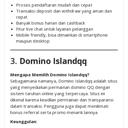
Proses pendaftaran mudah dan cepat
Transaksi deposit dan withdraw yang aman dan
cepat
Banyak bonus harian dan cashback
Fitur live chat untuk layanan pelanggan
Mobile friendly, bisa dimainkan di smartphone
maupun desktop
3.
Domino Islandqq
Mengapa Memilih Domino Islandqq?
Sebagaimana namanya, Domino Islandqq adalah situs
yang menyediakan permainan domino QQ dengan
sistem taruhan online yang terpercaya. Situs ini
dikenal karena keadilan permainan dan transparansi
dalam transaksi. Pengguna juga dapat menikmati
bonus referral serta promo menarik lainnya.
Keunggulan: