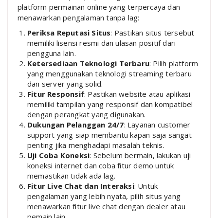
platform permainan online yang terpercaya dan
menawarkan pengalaman tanpa lag:
Periksa Reputasi Situs
: Pastikan situs tersebut
memiliki lisensi resmi dan ulasan positif dari
pengguna lain.
Ketersediaan Teknologi Terbaru
: Pilih platform
yang menggunakan teknologi streaming terbaru
dan server yang solid.
Fitur Responsif
: Pastikan website atau aplikasi
memiliki tampilan yang responsif dan kompatibel
dengan perangkat yang digunakan.
Dukungan Pelanggan 24/7
: Layanan customer
support yang siap membantu kapan saja sangat
penting jika menghadapi masalah teknis.
Uji Coba Koneksi
: Sebelum bermain, lakukan uji
koneksi internet dan coba fitur demo untuk
memastikan tidak ada lag.
Fitur Live Chat dan Interaksi
: Untuk
pengalaman yang lebih nyata, pilih situs yang
menawarkan fitur live chat dengan dealer atau
pemain lain.