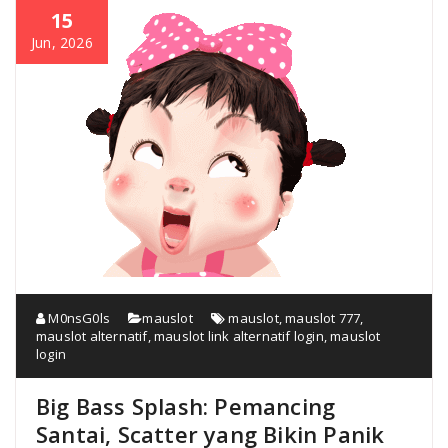
15
Jun, 2026
M0nsG0ls
mauslot
mauslot
,
mauslot 777
,
mauslot alternatif
,
mauslot link alternatif login
,
mauslot
login
Big Bass Splash: Pemancing
Santai, Scatter yang Bikin Panik