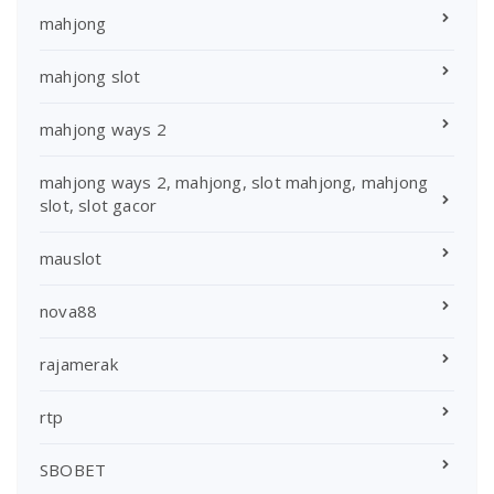
mahjong
mahjong slot
mahjong ways 2
mahjong ways 2, mahjong, slot mahjong, mahjong
slot, slot gacor
mauslot
nova88
rajamerak
rtp
SBOBET