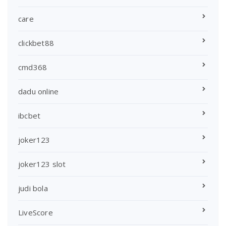
care
clickbet88
cmd368
dadu online
ibcbet
joker123
joker123 slot
judi bola
LiveScore