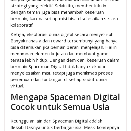
strategi yang efektif. Selain itu, membentuk tim
dengan teman juga bisa menambah keseruan
bermain, karena setiap misi bisa diselesaikan secara
kolaboratif.
Ketiga, eksplorasi dunia digital secara menyeluruh.
Banyak rahasia dan reward tersembunyi yang hanya
bisa ditemukan jika pemain berani menjelajah. Hal ini
menambah elemen kejutan dan membuat game
terasa lebih hidup. Dengan demikian, keseruan dalam
bermain Spaceman Digital tidak hanya sekadar
menyelesaikan misi, tetapi juga menikmati proses
penemuan dan tantangan di setiap sudut dunia
virtual.
Mengapa Spaceman Digital
Cocok untuk Semua Usia
Keunggulan lain dari Spaceman Digital adalah
fleksibilitasnya untuk berbagai usia. Meski konsepnya