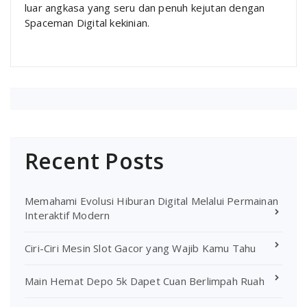
luar angkasa yang seru dan penuh kejutan dengan
Spaceman Digital kekinian.
Recent Posts
Memahami Evolusi Hiburan Digital Melalui Permainan
Interaktif Modern
Ciri-Ciri Mesin Slot Gacor yang Wajib Kamu Tahu
Main Hemat Depo 5k Dapet Cuan Berlimpah Ruah