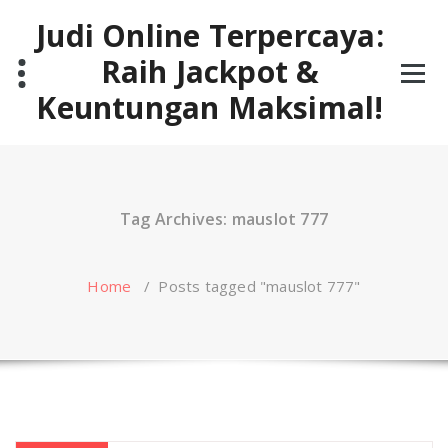
Skip
Judi Online Terpercaya:
to
content
Raih Jackpot &
Keuntungan Maksimal!
Tag Archives: mauslot 777
Home
/
Posts tagged "mauslot 777"