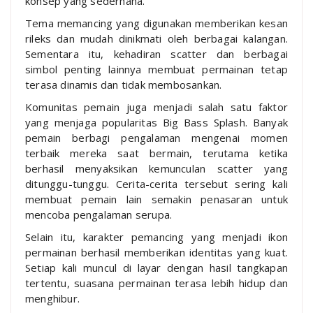
konsep yang sederhana.
Tema memancing yang digunakan memberikan kesan
rileks dan mudah dinikmati oleh berbagai kalangan.
Sementara itu, kehadiran scatter dan berbagai
simbol penting lainnya membuat permainan tetap
terasa dinamis dan tidak membosankan.
Komunitas pemain juga menjadi salah satu faktor
yang menjaga popularitas Big Bass Splash. Banyak
pemain berbagi pengalaman mengenai momen
terbaik mereka saat bermain, terutama ketika
berhasil menyaksikan kemunculan scatter yang
ditunggu-tunggu. Cerita-cerita tersebut sering kali
membuat pemain lain semakin penasaran untuk
mencoba pengalaman serupa.
Selain itu, karakter pemancing yang menjadi ikon
permainan berhasil memberikan identitas yang kuat.
Setiap kali muncul di layar dengan hasil tangkapan
tertentu, suasana permainan terasa lebih hidup dan
menghibur.