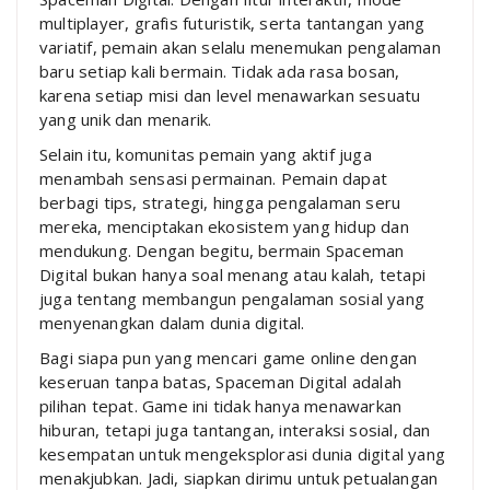
multiplayer, grafis futuristik, serta tantangan yang
variatif, pemain akan selalu menemukan pengalaman
baru setiap kali bermain. Tidak ada rasa bosan,
karena setiap misi dan level menawarkan sesuatu
yang unik dan menarik.
Selain itu, komunitas pemain yang aktif juga
menambah sensasi permainan. Pemain dapat
berbagi tips, strategi, hingga pengalaman seru
mereka, menciptakan ekosistem yang hidup dan
mendukung. Dengan begitu, bermain Spaceman
Digital bukan hanya soal menang atau kalah, tetapi
juga tentang membangun pengalaman sosial yang
menyenangkan dalam dunia digital.
Bagi siapa pun yang mencari game online dengan
keseruan tanpa batas, Spaceman Digital adalah
pilihan tepat. Game ini tidak hanya menawarkan
hiburan, tetapi juga tantangan, interaksi sosial, dan
kesempatan untuk mengeksplorasi dunia digital yang
menakjubkan. Jadi, siapkan dirimu untuk petualangan