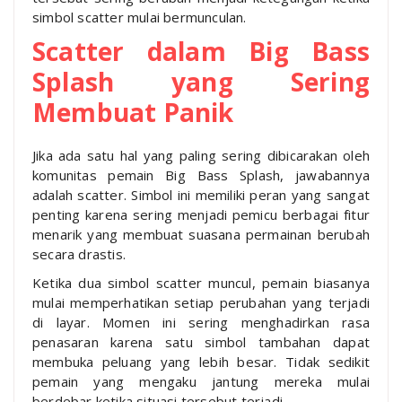
simbol scatter mulai bermunculan.
Scatter dalam Big Bass
Splash yang Sering
Membuat Panik
Jika ada satu hal yang paling sering dibicarakan oleh
komunitas pemain Big Bass Splash, jawabannya
adalah scatter. Simbol ini memiliki peran yang sangat
penting karena sering menjadi pemicu berbagai fitur
menarik yang membuat suasana permainan berubah
secara drastis.
Ketika dua simbol scatter muncul, pemain biasanya
mulai memperhatikan setiap perubahan yang terjadi
di layar. Momen ini sering menghadirkan rasa
penasaran karena satu simbol tambahan dapat
membuka peluang yang lebih besar. Tidak sedikit
pemain yang mengaku jantung mereka mulai
berdebar ketika situasi tersebut terjadi.