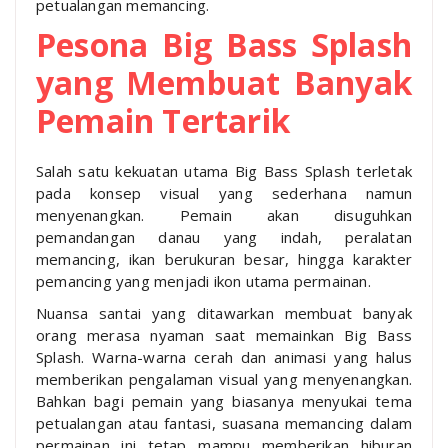
petualangan memancing.
Pesona Big Bass Splash
yang Membuat Banyak
Pemain Tertarik
Salah satu kekuatan utama Big Bass Splash terletak
pada konsep visual yang sederhana namun
menyenangkan. Pemain akan disuguhkan
pemandangan danau yang indah, peralatan
memancing, ikan berukuran besar, hingga karakter
pemancing yang menjadi ikon utama permainan.
Nuansa santai yang ditawarkan membuat banyak
orang merasa nyaman saat memainkan Big Bass
Splash. Warna-warna cerah dan animasi yang halus
memberikan pengalaman visual yang menyenangkan.
Bahkan bagi pemain yang biasanya menyukai tema
petualangan atau fantasi, suasana memancing dalam
permainan ini tetap mampu memberikan hiburan