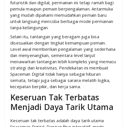
futuristik dan digital, permainan ini tetap ramah bagi
pemula maupun pemain berpengalaman. Antarmuka
yang mudah dipahami memudahkan pemain baru
untuk langsung mencoba berbagai mode permainan
tanpa kebingungan.
Selain itu, tantangan yang beragam juga bisa
disesuaikan dengan tingkat kemampuan pemain.
Level awal memberikan pengalaman yang sederhana
dan menyenangkan, sementara level lanjut
menawarkan tantangan lebih kompleks yang memacu
strategi dan kreativitas. Pendekatan ini membuat
Spaceman Digital tidak hanya sebagai hiburan
semata, tetapi juga sebagai sarana melatih logika,
kecepatan berpikir, dan kerja sama.
Keseruan Tak Terbatas
Menjadi Daya Tarik Utama
Keseruan tak terbatas adalah daya tarik utama
Spaceman Digital. Dengan fitur interaktif, mode