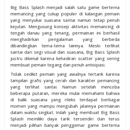
Big Bass Splash menjadi salah satu game bertema
memancing yang cukup populer di kalangan pemain
yang menyukai suasana santai namun tetap penuh
kejutan. Mengusung konsep aktivitas memancing di
tengah danau yang tenang, permainan ini berhasil
menghadirkan pengalaman yang berbeda
dibandingkan tema-tema lainnya. Meski terlihat
santai dari segi visual dan suasana, Big Bass Splash
justru dikenal karena kehadiran scatter yang sering
membuat pemain tegang dan penuh antisipasi.
Tidak sedikit pemain yang awalnya tertarik karena
tampilan grafis yang cerah dan karakter pemancing
yang terlihat santai. Namun setelah mencoba
beberapa putaran, mereka mulai memahami bahwa
di balik suasana yang rileks terdapat berbagai
momen yang mampu mengubah jalannya permainan
dalam waktu singkat. Inilah yang membuat Big Bass
Splash memiliki daya tarik tersendiri dan terus
menjadi pilihan banyak penggemar game bertema