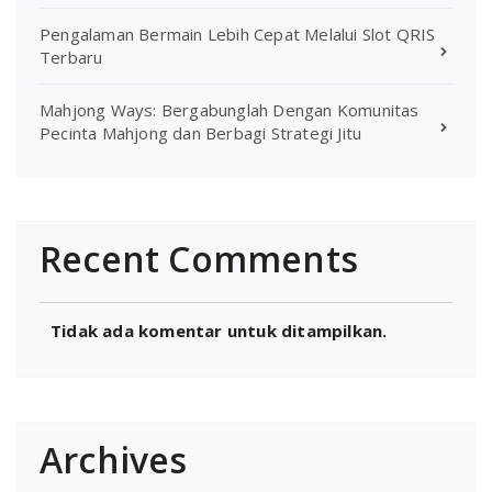
Pengalaman Bermain Lebih Cepat Melalui Slot QRIS
Terbaru
Mahjong Ways: Bergabunglah Dengan Komunitas
Pecinta Mahjong dan Berbagi Strategi Jitu
Recent Comments
Tidak ada komentar untuk ditampilkan.
Archives