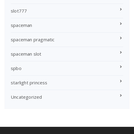
slot777
spaceman
spaceman pragmatic
spaceman slot
spbo
starlight princess
Uncategorized