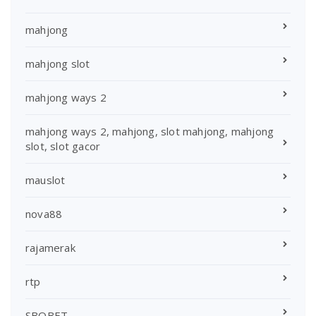
mahjong
mahjong slot
mahjong ways 2
mahjong ways 2, mahjong, slot mahjong, mahjong
slot, slot gacor
mauslot
nova88
rajamerak
rtp
SBOBET