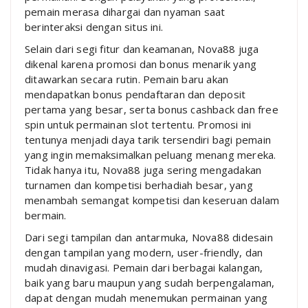
pemain merasa dihargai dan nyaman saat
berinteraksi dengan situs ini.
Selain dari segi fitur dan keamanan, Nova88 juga
dikenal karena promosi dan bonus menarik yang
ditawarkan secara rutin. Pemain baru akan
mendapatkan bonus pendaftaran dan deposit
pertama yang besar, serta bonus cashback dan free
spin untuk permainan slot tertentu. Promosi ini
tentunya menjadi daya tarik tersendiri bagi pemain
yang ingin memaksimalkan peluang menang mereka.
Tidak hanya itu, Nova88 juga sering mengadakan
turnamen dan kompetisi berhadiah besar, yang
menambah semangat kompetisi dan keseruan dalam
bermain.
Dari segi tampilan dan antarmuka, Nova88 didesain
dengan tampilan yang modern, user-friendly, dan
mudah dinavigasi. Pemain dari berbagai kalangan,
baik yang baru maupun yang sudah berpengalaman,
dapat dengan mudah menemukan permainan yang