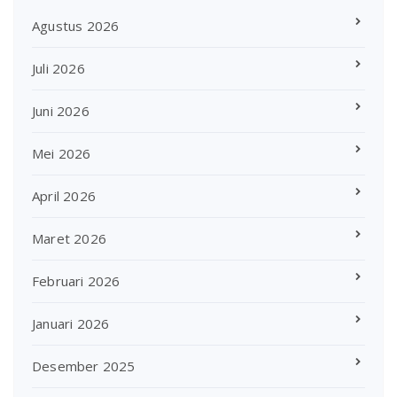
Agustus 2026
Juli 2026
Juni 2026
Mei 2026
April 2026
Maret 2026
Februari 2026
Januari 2026
Desember 2025