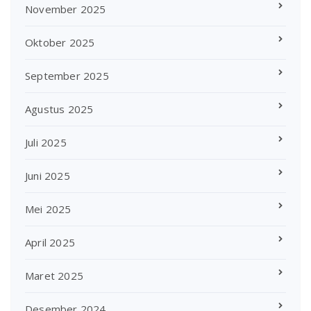
November 2025
Oktober 2025
September 2025
Agustus 2025
Juli 2025
Juni 2025
Mei 2025
April 2025
Maret 2025
Desember 2024