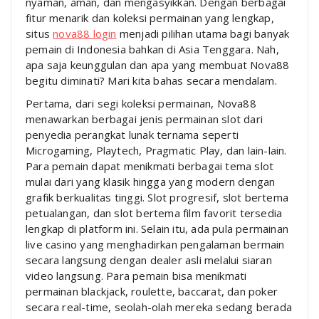
nyaman, aman, dan mengasyikkan. Dengan berbagai
fitur menarik dan koleksi permainan yang lengkap,
situs
nova88 login
menjadi pilihan utama bagi banyak
pemain di Indonesia bahkan di Asia Tenggara. Nah,
apa saja keunggulan dan apa yang membuat Nova88
begitu diminati? Mari kita bahas secara mendalam.
Pertama, dari segi koleksi permainan, Nova88
menawarkan berbagai jenis permainan slot dari
penyedia perangkat lunak ternama seperti
Microgaming, Playtech, Pragmatic Play, dan lain-lain.
Para pemain dapat menikmati berbagai tema slot
mulai dari yang klasik hingga yang modern dengan
grafik berkualitas tinggi. Slot progresif, slot bertema
petualangan, dan slot bertema film favorit tersedia
lengkap di platform ini. Selain itu, ada pula permainan
live casino yang menghadirkan pengalaman bermain
secara langsung dengan dealer asli melalui siaran
video langsung. Para pemain bisa menikmati
permainan blackjack, roulette, baccarat, dan poker
secara real-time, seolah-olah mereka sedang berada