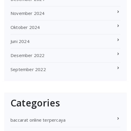
November 2024
Oktober 2024
Juni 2024
Desember 2022
September 2022
Categories
baccarat online terpercaya