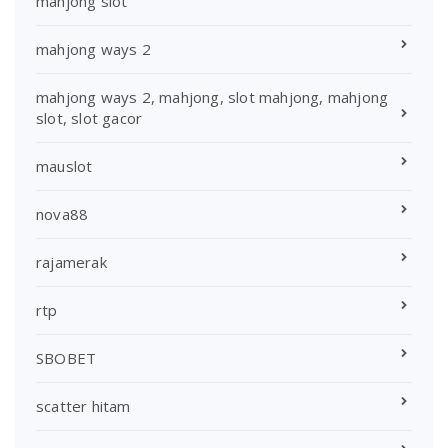
mahjong slot
mahjong ways 2
mahjong ways 2, mahjong, slot mahjong, mahjong
slot, slot gacor
mauslot
nova88
rajamerak
rtp
SBOBET
scatter hitam