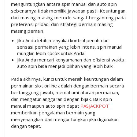
menguntungkan antara spin manual dan auto spin
sebenarnya tidak memiliki jawaban pasti. Keuntungan
dari masing-masing metode sangat bergantung pada
preferensi pribadi dan strategi bermain masing-
masing pemain.
Jika Anda lebih menyukai kontrol penuh dan
sensasi permainan yang lebih intens, spin manual
mungkin lebih cocok untuk Anda.
Jika Anda mencari kenyamanan dan efisiensi waktu,
auto spin bisa menjadi pilihan yang lebih baik.
Pada akhirnya, kunci untuk meraih keuntungan dalam
permainan slot online adalah dengan bermain secara
bertanggung jawab, memahami aturan permainan,
dan mengatur anggaran dengan bijak. Baik spin
manual maupun auto spin dapat
PASJACKPOT
memberikan pengalaman bermain yang
menyenangkan dan menguntungkan jika digunakan
dengan tepat.