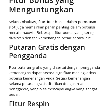
Menguntungkan
Selain volatilitas, fitur-fitur bonus dalam permainan
slot juga memainkan peran penting dalam potensi
meraih maxwin. Beberapa fitur bonus yang sering
dikaitkan dengan kemenangan besar antara lain:
Putaran Gratis dengan
Pengganda
Fitur putaran gratis yang disertai dengan pengganda
kemenangan dapat secara signifikan meningkatkan
potensi kemenangan Anda. Setiap kemenangan
selama putaran gratis dikalikan dengan nilai
pengganda, yang bisa mencapai angka yang sangat
besar.
Fitur Respin