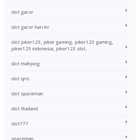
slot gacor
slot gacor hari ini
slot joker123, joker gaming, joker123 gaming,
joker123 indonesia, joker123 slot,
slot mahjong
slot qris
slot spaceman
slot thailand
slot777
spaceman