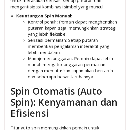
untuk merasakan sensasi setiap putaran dan
mengantisipasi kombinasi simbol yang muncul.
Keuntungan Spin Manual:
Kontrol penuh: Pemain dapat menghentikan
putaran kapan saja, memungkinkan strategi
yang lebih fleksibel.
Sensasi permainan: Setiap putaran
memberikan pengalaman interaktif yang
lebih mendalam.
Manajemen anggaran: Pemain dapat lebih
mudah mengatur anggaran permainan
dengan memutuskan kapan akan bertaruh
dan seberapa besar taruhannya.
Spin Otomatis (Auto
Spin): Kenyamanan dan
Efisiensi
Fitur auto spin memungkinkan pemain untuk