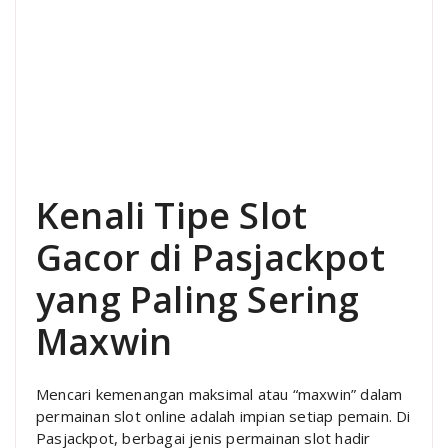
Kenali Tipe Slot
Gacor di Pasjackpot
yang Paling Sering
Maxwin
Mencari kemenangan maksimal atau “maxwin” dalam
permainan slot online adalah impian setiap pemain. Di
Pasjackpot, berbagai jenis permainan slot hadir