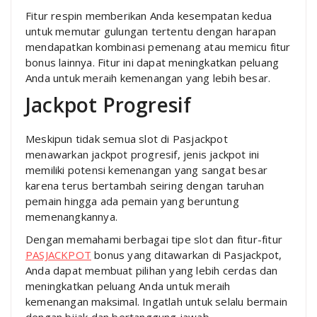
Fitur respin memberikan Anda kesempatan kedua
untuk memutar gulungan tertentu dengan harapan
mendapatkan kombinasi pemenang atau memicu fitur
bonus lainnya. Fitur ini dapat meningkatkan peluang
Anda untuk meraih kemenangan yang lebih besar.
Jackpot Progresif
Meskipun tidak semua slot di Pasjackpot
menawarkan jackpot progresif, jenis jackpot ini
memiliki potensi kemenangan yang sangat besar
karena terus bertambah seiring dengan taruhan
pemain hingga ada pemain yang beruntung
memenangkannya.
Dengan memahami berbagai tipe slot dan fitur-fitur
PASJACKPOT
bonus yang ditawarkan di Pasjackpot,
Anda dapat membuat pilihan yang lebih cerdas dan
meningkatkan peluang Anda untuk meraih
kemenangan maksimal. Ingatlah untuk selalu bermain