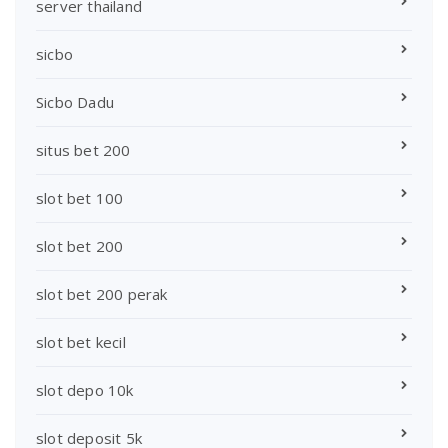
server thailand
sicbo
Sicbo Dadu
situs bet 200
slot bet 100
slot bet 200
slot bet 200 perak
slot bet kecil
slot depo 10k
slot deposit 5k