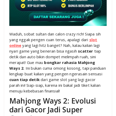
Waduh, sobat sultan dan calon crazy rich! Siapa sih
yang nggak pengen cuan terus, apalagi dari
slot
online
yang lagi hitz banget? Nah, kalau kalian lagi
nyari game yang beneran bisa ngasih
scatter
tiap
detik dan auto bikin dompet melimpah ruah, sini
merapat! Gue mau
bongkar rahasia Mahjong
Ways 2
. Ini bukan cuma omong kosong, tapi panduan
lengkap buat kalian yang pengen ngerasain sensasi
cuan tiap detik
dari game slot yang lagi gacor
parah ini! Siap-siap, karena ini bakal jadi tiket kalian
menuju kebebasan finansial!
Mahjong Ways 2: Evolusi
dari Gacor Jadi Super