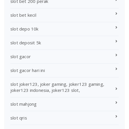
slot bet 200 perak
slot bet kecil
slot depo 10k
slot deposit 5k
slot gacor
slot gacor hari ini
slot joker123, joker gaming, joker123 gaming,
joker123 indonesia, joker123 slot,
slot mahjong
slot qris