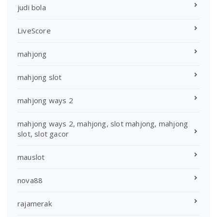
judi bola
LiveScore
mahjong
mahjong slot
mahjong ways 2
mahjong ways 2, mahjong, slot mahjong, mahjong
slot, slot gacor
mauslot
nova88
rajamerak