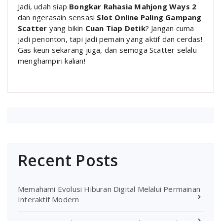
Jadi, udah siap
Bongkar Rahasia Mahjong Ways 2
dan ngerasain sensasi
Slot Online Paling Gampang
Scatter
yang bikin
Cuan Tiap Detik
? Jangan cuma
jadi penonton, tapi jadi pemain yang aktif dan cerdas!
Gas keun sekarang juga, dan semoga Scatter selalu
menghampiri kalian!
Recent Posts
Memahami Evolusi Hiburan Digital Melalui Permainan
Interaktif Modern