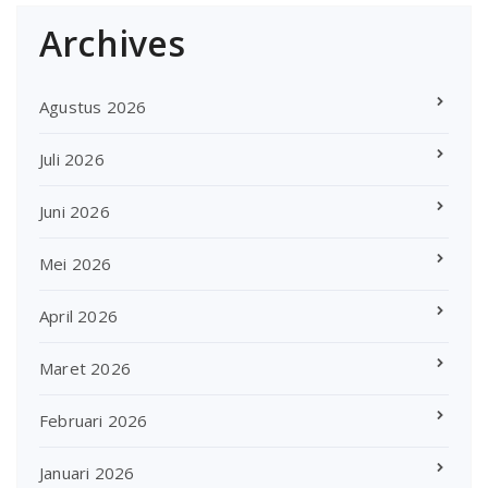
Archives
Agustus 2026
Juli 2026
Juni 2026
Mei 2026
April 2026
Maret 2026
Februari 2026
Januari 2026