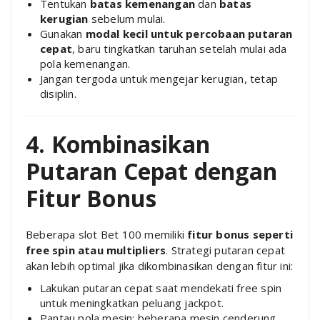
Tentukan
batas kemenangan
dan
batas
kerugian
sebelum mulai.
Gunakan
modal kecil untuk percobaan putaran
cepat
, baru tingkatkan taruhan setelah mulai ada
pola kemenangan.
Jangan tergoda untuk mengejar kerugian, tetap
disiplin.
4. Kombinasikan
Putaran Cepat dengan
Fitur Bonus
Beberapa slot Bet 100 memiliki
fitur bonus seperti
free spin atau multipliers
. Strategi putaran cepat
akan lebih optimal jika dikombinasikan dengan fitur ini:
Lakukan putaran cepat saat mendekati free spin
untuk meningkatkan peluang jackpot.
Pantau pola mesin; beberapa mesin cenderung