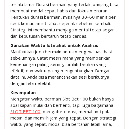
terlalu lama. Durasi bermain yang terlalu panjang bisa
membuat modal cepat habis dan fokus menurun.
Tentukan durasi bermain, misalnya 30–60 menit per
sesi, kemudian istirahat sejenak sebelum kembali.
Strategi ini membantu menjaga mental tetap segar
dan keputusan bertaruh tetap cerdas.
Gunakan Waktu Istirahat untuk Analisis
Manfaatkan jeda bermain untuk mengevaluasi hasil
sebelumnya. Catat mesin mana yang memberikan
kemenangan paling sering, jumlah taruhan yang
efektif, dan waktu paling menguntungkan. Dengan
data ini, Anda bisa merencanakan sesi berikutnya
dengan lebih efektif.
Kesimpulan
Mengatur waktu bermain Slot Bet 100 bukan hanya
soal kapan mulai dan berhenti, tapi juga bagaimana
SLOT BET 100
mengatur durasi, memahami pola
mesin, dan memilih jam yang tepat. Dengan strategi
waktu yang tepat, modal bisa bertahan lebih lama,