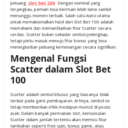
peluang.
slot bet 200
Dengan nominal yang
terjangkau, pemain bisa bermain lebih lama sambil
menunggu momen terbaik. Salah satu kunci utama
untuk memaksimalkan hasil dari Slot Bet 100 adalah
memahami dan memanfaatkan fitur Scatter secara
cerdas. Scatter bukan sekadar simbol pelengkap,
tetapi pintu masuk menuju fitur bonus yang bisa
meningkatkan peluang kemenangan secara signifikan.
Mengenal Fungsi
Scatter dalam Slot Bet
100
Scatter adalah simbol khusus yang biasanya tidak
terikat pada garis pembayaran. Artinya, simbol ini
tetap memberikan efek meskipun muncul di posisi
acak. Dalam banyak permainan slot, kemunculan
Scatter dalam jumlah tertentu akan memicu fitur
tambahan seperti free spin, bonus game, atau