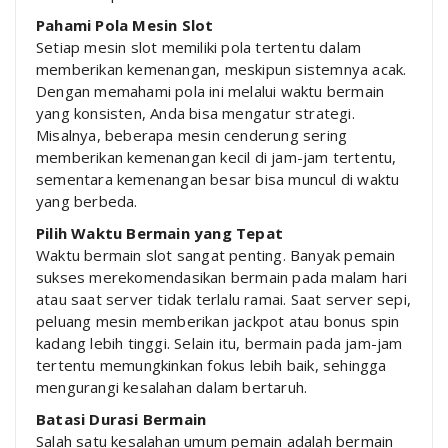
Pahami Pola Mesin Slot
Setiap mesin slot memiliki pola tertentu dalam
memberikan kemenangan, meskipun sistemnya acak.
Dengan memahami pola ini melalui waktu bermain
yang konsisten, Anda bisa mengatur strategi.
Misalnya, beberapa mesin cenderung sering
memberikan kemenangan kecil di jam-jam tertentu,
sementara kemenangan besar bisa muncul di waktu
yang berbeda.
Pilih Waktu Bermain yang Tepat
Waktu bermain slot sangat penting. Banyak pemain
sukses merekomendasikan bermain pada malam hari
atau saat server tidak terlalu ramai. Saat server sepi,
peluang mesin memberikan jackpot atau bonus spin
kadang lebih tinggi. Selain itu, bermain pada jam-jam
tertentu memungkinkan fokus lebih baik, sehingga
mengurangi kesalahan dalam bertaruh.
Batasi Durasi Bermain
Salah satu kesalahan umum pemain adalah bermain