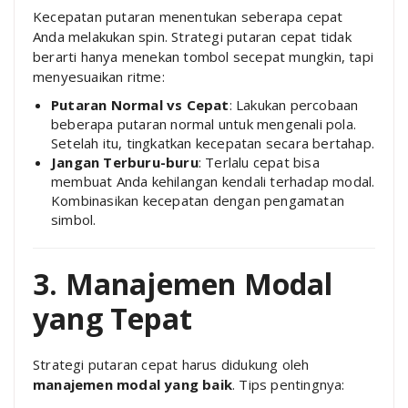
Kecepatan putaran menentukan seberapa cepat
Anda melakukan spin. Strategi putaran cepat tidak
berarti hanya menekan tombol secepat mungkin, tapi
menyesuaikan ritme:
Putaran Normal vs Cepat
: Lakukan percobaan
beberapa putaran normal untuk mengenali pola.
Setelah itu, tingkatkan kecepatan secara bertahap.
Jangan Terburu-buru
: Terlalu cepat bisa
membuat Anda kehilangan kendali terhadap modal.
Kombinasikan kecepatan dengan pengamatan
simbol.
3. Manajemen Modal
yang Tepat
Strategi putaran cepat harus didukung oleh
manajemen modal yang baik
. Tips pentingnya: