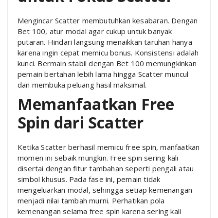
Mengincar Scatter membutuhkan kesabaran. Dengan
Bet 100, atur modal agar cukup untuk banyak
putaran. Hindari langsung menaikkan taruhan hanya
karena ingin cepat memicu bonus. Konsistensi adalah
kunci. Bermain stabil dengan Bet 100 memungkinkan
pemain bertahan lebih lama hingga Scatter muncul
dan membuka peluang hasil maksimal.
Memanfaatkan Free
Spin dari Scatter
Ketika Scatter berhasil memicu free spin, manfaatkan
momen ini sebaik mungkin. Free spin sering kali
disertai dengan fitur tambahan seperti pengali atau
simbol khusus. Pada fase ini, pemain tidak
mengeluarkan modal, sehingga setiap kemenangan
menjadi nilai tambah murni. Perhatikan pola
kemenangan selama free spin karena sering kali