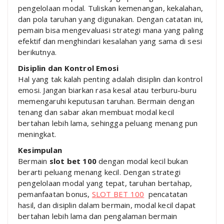
pengelolaan modal. Tuliskan kemenangan, kekalahan,
dan pola taruhan yang digunakan. Dengan catatan ini,
pemain bisa mengevaluasi strategi mana yang paling
efektif dan menghindari kesalahan yang sama di sesi
berikutnya.
Disiplin dan Kontrol Emosi
Hal yang tak kalah penting adalah disiplin dan kontrol
emosi. Jangan biarkan rasa kesal atau terburu-buru
memengaruhi keputusan taruhan. Bermain dengan
tenang dan sabar akan membuat modal kecil
bertahan lebih lama, sehingga peluang menang pun
meningkat.
Kesimpulan
Bermain
slot bet 100
dengan modal kecil bukan
berarti peluang menang kecil. Dengan strategi
pengelolaan modal yang tepat, taruhan bertahap,
pemanfaatan bonus,
SLOT BET 100
pencatatan
hasil, dan disiplin dalam bermain, modal kecil dapat
bertahan lebih lama dan pengalaman bermain