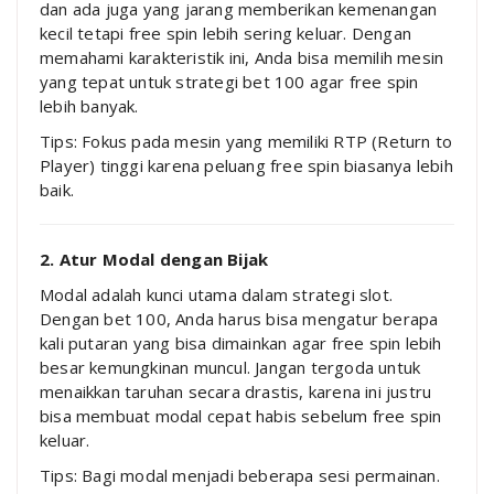
dan ada juga yang jarang memberikan kemenangan
kecil tetapi free spin lebih sering keluar. Dengan
memahami karakteristik ini, Anda bisa memilih mesin
yang tepat untuk strategi bet 100 agar free spin
lebih banyak.
Tips: Fokus pada mesin yang memiliki RTP (Return to
Player) tinggi karena peluang free spin biasanya lebih
baik.
2. Atur Modal dengan Bijak
Modal adalah kunci utama dalam strategi slot.
Dengan bet 100, Anda harus bisa mengatur berapa
kali putaran yang bisa dimainkan agar free spin lebih
besar kemungkinan muncul. Jangan tergoda untuk
menaikkan taruhan secara drastis, karena ini justru
bisa membuat modal cepat habis sebelum free spin
keluar.
Tips: Bagi modal menjadi beberapa sesi permainan.