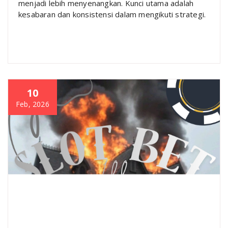
menjadi lebih menyenangkan. Kunci utama adalah
kesabaran dan konsistensi dalam mengikuti strategi.
10
Feb, 2026