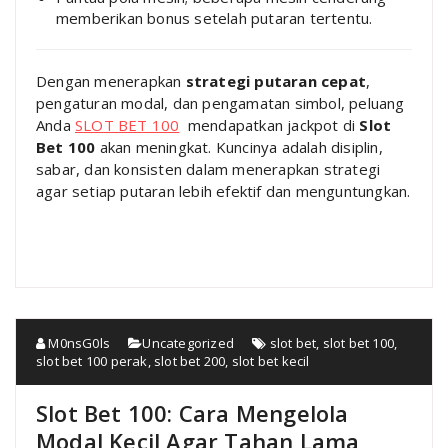
memberikan bonus setelah putaran tertentu.
Dengan menerapkan
strategi putaran cepat
,
pengaturan modal, dan pengamatan simbol, peluang
Anda
SLOT BET 100
mendapatkan jackpot di
Slot
Bet 100
akan meningkat. Kuncinya adalah disiplin,
sabar, dan konsisten dalam menerapkan strategi
agar setiap putaran lebih efektif dan menguntungkan.
M0nsG0ls
Uncategorized
slot bet
,
slot bet 100
,
slot bet 100 perak
,
slot bet 200
,
slot bet kecil
Slot Bet 100: Cara Mengelola
Modal Kecil Agar Tahan Lama