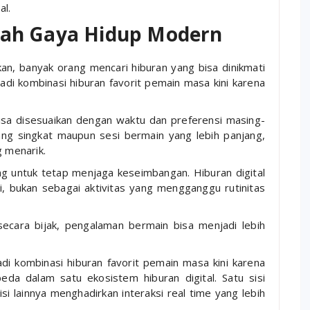
al.
ngah Gaya Hidup Modern
n, banyak orang mencari hiburan yang bisa dinikmati
 jadi kombinasi hiburan favorit pemain masa kini karena
isa disesuaikan dengan waktu dan preferensi masing-
ang singkat maupun sesi bermain yang lebih panjang,
 menarik.
ng untuk tetap menjaga keseimbangan. Hiburan digital
i, bukan sebagai aktivitas yang mengganggu rutinitas
cara bijak, pengalaman bermain bisa menjadi lebih
jadi kombinasi hiburan favorit pemain masa kini karena
a dalam satu ekosistem hiburan digital. Satu sisi
i lainnya menghadirkan interaksi real time yang lebih