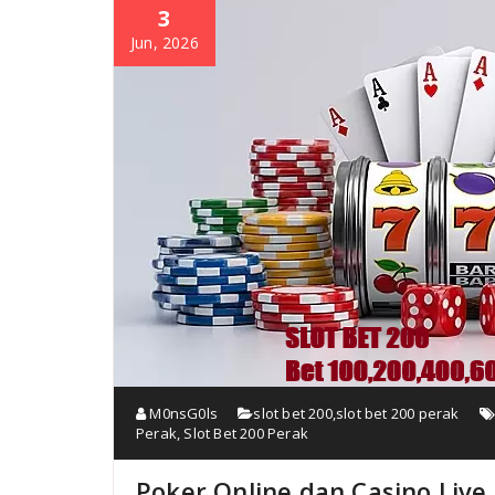
3
Jun, 2026
M0nsG0ls
slot bet 200
,
slot bet 200 perak
Perak
,
Slot Bet 200 Perak
Poker Online dan Casino Live