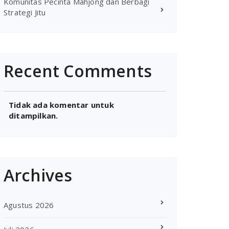
Komunitas Pecinta Mahjong dan Berbagi
Strategi Jitu
Recent Comments
Tidak ada komentar untuk
ditampilkan.
Archives
Agustus 2026