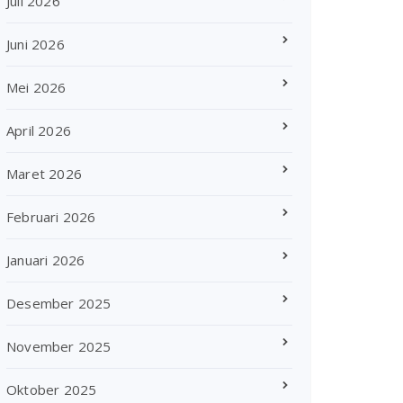
Juli 2026
Juni 2026
Mei 2026
April 2026
Maret 2026
Februari 2026
Januari 2026
Desember 2025
November 2025
Oktober 2025