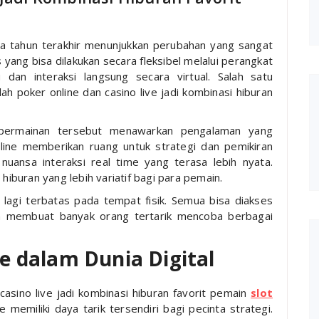
a tahun terakhir menunjukkan perubahan yang sangat
s yang bisa dilakukan secara fleksibel melalui perangkat
 dan interaksi langsung secara virtual. Salah satu
ah poker online dan casino live jadi kombinasi hiburan
 permainan tersebut menawarkan pengalaman yang
line memberikan ruang untuk strategi dan pemikiran
nuansa interaksi real time yang terasa lebih nyata.
buran yang lebih variatif bagi para pemain.
ak lagi terbatas pada tempat fisik. Semua bisa diakses
ga membuat banyak orang tertarik mencoba berbagai
e dalam Dunia Digital
asino live jadi kombinasi hiburan favorit pemain
slot
 memiliki daya tarik tersendiri bagi pecinta strategi.