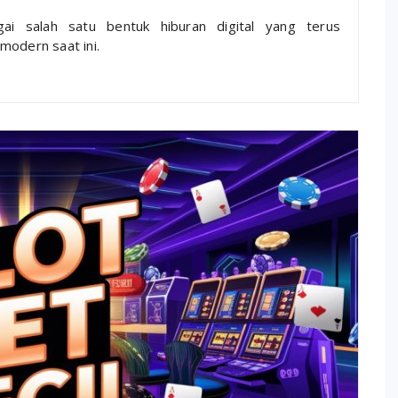
ai salah satu bentuk hiburan digital yang terus
modern saat ini.