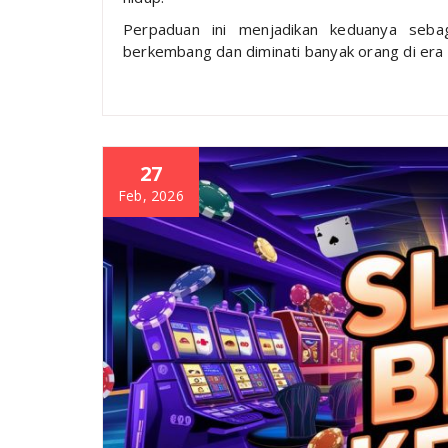
Perpaduan ini menjadikan keduanya sebag
berkembang dan diminati banyak orang di era 
27
Feb, 2026