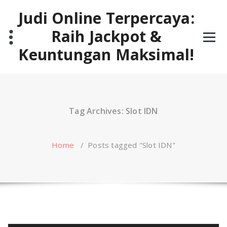
Skip
Judi Online Terpercaya:
to
content
Raih Jackpot &
Keuntungan Maksimal!
Tag Archives: Slot IDN
Home
/
Posts tagged "Slot IDN"