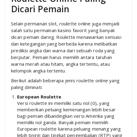
Dicari Pemain
Selain permainan slot, roulette online juga menjadi
salah satu permainan kasino favorit yang banyak
dicari pemain daring. Roulette menawarkan sensasi
dan ketegangan yang berbeda karena melibatkan
prediksi angka dan warna dari sebuah roda yang
berputar. Pemain harus memilih antara taruhan
warna merah atau hitam, angka tertentu, atau
kelompok angka tertentu.
Berikut adalah beberapa jenis roulette online yang
paling diminati:
European Roulette
Versi roulette ini memiliki satu nol (0), yang
memberikan peluang kemenangan lebih besar
bagi pemain dibandingkan versi Amerika yang
memiliki nol ganda. Banyak pemain memilih
European roulette karena peluang menang yang
lebih tinggi dan tingkat pengembalian (RTP) yang