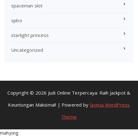
spaceman slot
spbo
starlight princess
Uncategorized
Copyright © 2026 Judi Online Terpercaya: Raih Jackpot &
Keuntungan Maksimal! | Powered by
Specia WordPress
Theme
mahjong