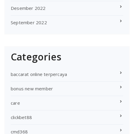
Desember 2022
September 2022
Categories
baccarat online terpercaya
bonus new member
care
clickbet88
cmd368