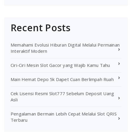
Recent Posts
Memahami Evolusi Hiburan Digital Melalui Permainan
Interaktif Modern
Ciri-Ciri Mesin Slot Gacor yang Wajib Kamu Tahu
Main Hemat Depo 5k Dapet Cuan Berlimpah Ruah
Cek Lisensi Resmi Slot777 Sebelum Deposit Uang
Asli
Pengalaman Bermain Lebih Cepat Melalui Slot QRIS
Terbaru