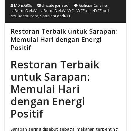
M0nsG0ls
Uncategorized
GalicianCuisine
,
LaBordaDelaVi
,
LaBordaDelaViNYC
,
NYCEats
,
NYCFood
,
NYCRestaurant
,
SpanishFoodNYC
Restoran Terbaik untuk Sarapan:
Memulai Hari dengan Energi
Positif
Restoran Terbaik
untuk Sarapan:
Memulai Hari
dengan Energi
Positif
Sarapan sering disebut sebagai makanan terpenting