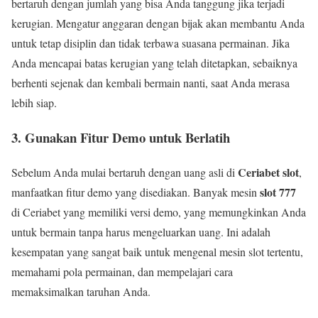
bertaruh dengan jumlah yang bisa Anda tanggung jika terjadi
kerugian. Mengatur anggaran dengan bijak akan membantu Anda
untuk tetap disiplin dan tidak terbawa suasana permainan. Jika
Anda mencapai batas kerugian yang telah ditetapkan, sebaiknya
berhenti sejenak dan kembali bermain nanti, saat Anda merasa
lebih siap.
3. Gunakan Fitur Demo untuk Berlatih
Ceriabet slot
Sebelum Anda mulai bertaruh dengan uang asli di
,
slot 777
manfaatkan fitur demo yang disediakan. Banyak mesin
di Ceriabet yang memiliki versi demo, yang memungkinkan Anda
untuk bermain tanpa harus mengeluarkan uang. Ini adalah
kesempatan yang sangat baik untuk mengenal mesin slot tertentu,
memahami pola permainan, dan mempelajari cara
memaksimalkan taruhan Anda.