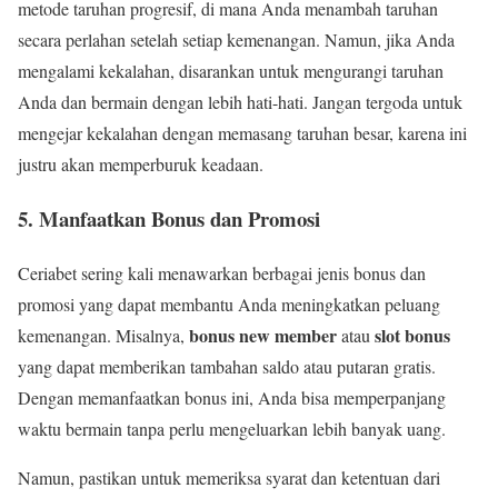
metode taruhan progresif, di mana Anda menambah taruhan
secara perlahan setelah setiap kemenangan. Namun, jika Anda
mengalami kekalahan, disarankan untuk mengurangi taruhan
Anda dan bermain dengan lebih hati-hati. Jangan tergoda untuk
mengejar kekalahan dengan memasang taruhan besar, karena ini
justru akan memperburuk keadaan.
5. Manfaatkan Bonus dan Promosi
Ceriabet sering kali menawarkan berbagai jenis bonus dan
promosi yang dapat membantu Anda meningkatkan peluang
bonus new member
slot bonus
kemenangan. Misalnya,
atau
yang dapat memberikan tambahan saldo atau putaran gratis.
Dengan memanfaatkan bonus ini, Anda bisa memperpanjang
waktu bermain tanpa perlu mengeluarkan lebih banyak uang.
Namun, pastikan untuk memeriksa syarat dan ketentuan dari