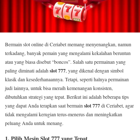
Bermain slot online di Ceriabet memang menyenangkan, namun
terkadang, banyak pemain yang mengalami kekalahan beruntun
atau yang biasa disebut “boncos”. Salah satu permainan yang
slot 777
paling diminati adalah
, yang dikenal dengan simbol
klasik dan kesederhanaannya. Tetapi, seperti halnya permainan
judi lainnya, untuk bisa meraih kemenangan konsisten,
dibutuhkan strategi yang tepat. Berikut ini adalah beberapa tips
slot 777
yang dapat Anda terapkan saat bermain
di Ceriabet, agar
tidak mengalami kerugian terus-menerus dan meningkatkan
peluang Anda untuk menang.
1. Pilih Mesin Slot 777 yang Tepat