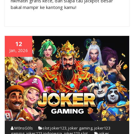
nikmatin grafis kece, dan siapa tau jackpot besar
bakal mampir ke kantong kamu!
12
Jan, 2026
M0nsG0ls
slot joker123, joker gaming, joker123
gaming, joker123 indonesia, joker123 slot,
joker