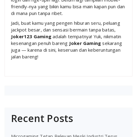
friendly-nya yang bikin kamu bisa main kapan pun dan
di mana pun tanpa ribet.
Jadi, buat kamu yang pengen hiburan seru, peluang
jackpot besar, dan sensasi bermain tanpa batas,
Joker123 Gaming
adalah tempatnya! Yuk, nikmatin
kesenangan penuh bareng
Joker Gaming
sekarang
juga — karena di sini, keseruan dan keberuntungan
jalan bareng!
Recent Posts
Microgaming Tetap Relevan Meski Industri Terus