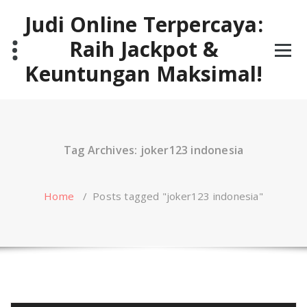
Skip
Judi Online Terpercaya:
to
content
Raih Jackpot &
Keuntungan Maksimal!
Tag Archives: joker123 indonesia
Home
/
Posts tagged "joker123 indonesia"