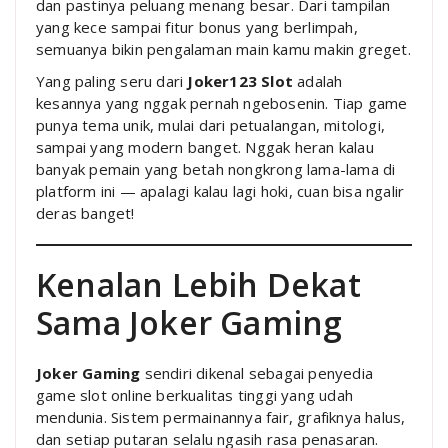
dan pastinya peluang menang besar. Dari tampilan
yang kece sampai fitur bonus yang berlimpah,
semuanya bikin pengalaman main kamu makin greget.
Yang paling seru dari
Joker123 Slot
adalah
kesannya yang nggak pernah ngebosenin. Tiap game
punya tema unik, mulai dari petualangan, mitologi,
sampai yang modern banget. Nggak heran kalau
banyak pemain yang betah nongkrong lama-lama di
platform ini — apalagi kalau lagi hoki, cuan bisa ngalir
deras banget!
Kenalan Lebih Dekat
Sama Joker Gaming
Joker Gaming
sendiri dikenal sebagai penyedia
game slot online berkualitas tinggi yang udah
mendunia. Sistem permainannya fair, grafiknya halus,
dan setiap putaran selalu ngasih rasa penasaran.