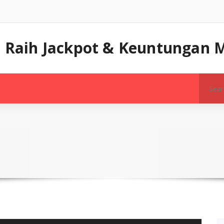
a: Raih Jackpot & Keuntungan 
Search
for: