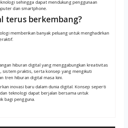
eknologi sehingga dapat mendukung penggunaan
omputer dan smartphone.
al terus berkembang?
nologi memberikan banyak peluang untuk menghadirkan
raktif.
angan hiburan digital yang menggabungkan kreativitas
 sistem praktis, serta konsep yang mengikuti
ren hiburan digital masa kini.
an inovasi baru dalam dunia digital. Konsep seperti
dan teknologi dapat berjalan bersama untuk
k bagi pengguna.