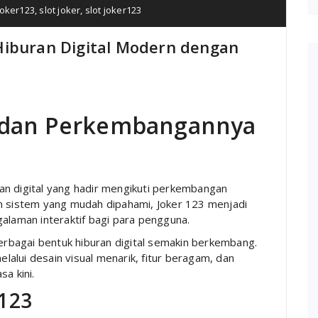
joker123
,
slot joker
,
slot joker123
Hiburan Digital Modern dengan
 dan Perkembangannya
an digital yang hadir mengikuti perkembangan
an sistem yang mudah dipahami, Joker 123 menjadi
galaman interaktif bagi para pengguna.
bagai bentuk hiburan digital semakin berkembang.
alui desain visual menarik, fitur beragam, dan
a kini.
 123