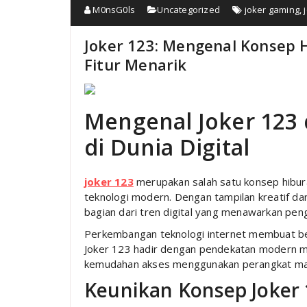
M0nsG0ls
Uncategorized
joker gaming
,
Joker 123: Mengenal Konsep 
Fitur Menarik
Mengenal Joker 123
di Dunia Digital
joker 123
merupakan salah satu konsep hibur
teknologi modern. Dengan tampilan kreatif d
bagian dari tren digital yang menawarkan pen
Perkembangan teknologi internet membuat ber
Joker 123 hadir dengan pendekatan modern mel
kemudahan akses menggunakan perangkat mas
Keunikan Konsep Joker