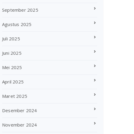
September 2025
Agustus 2025
Juli 2025
Juni 2025
Mei 2025
April 2025
Maret 2025
Desember 2024
November 2024