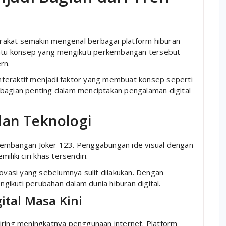
rakat semakin mengenal berbagai platform hiburan
 satu konsep yang mengikuti perkembangan tersebut
rn.
 interaktif menjadi faktor yang membuat konsep seperti
 bagian penting dalam menciptakan pengalaman digital
dan Teknologi
gembangan Joker 123. Penggabungan ide visual dengan
liki ciri khas tersendiri.
asi yang sebelumnya sulit dilakukan. Dengan
ikuti perubahan dalam dunia hiburan digital.
tal Masa Kini
iring meningkatnya penggunaan internet. Platform