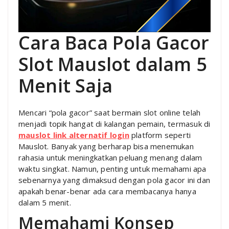
Cara Baca Pola Gacor
Slot Mauslot dalam 5
Menit Saja
Mencari “pola gacor” saat bermain slot online telah
menjadi topik hangat di kalangan pemain, termasuk di
mauslot link alternatif login
platform seperti
Mauslot. Banyak yang berharap bisa menemukan
rahasia untuk meningkatkan peluang menang dalam
waktu singkat. Namun, penting untuk memahami apa
sebenarnya yang dimaksud dengan pola gacor ini dan
apakah benar-benar ada cara membacanya hanya
dalam 5 menit.
Memahami Konsep