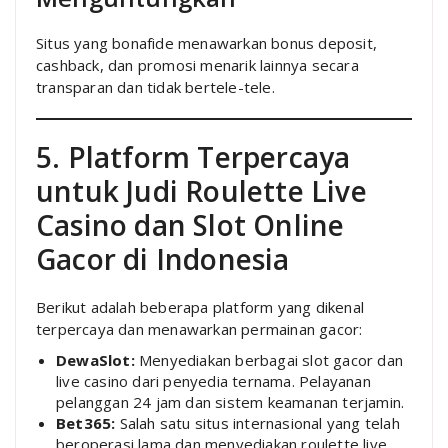
Situs yang bonafide menawarkan bonus deposit,
cashback, dan promosi menarik lainnya secara
transparan dan tidak bertele-tele.
5. Platform Terpercaya
untuk Judi Roulette Live
Casino dan Slot Online
Gacor di Indonesia
Berikut adalah beberapa platform yang dikenal
terpercaya dan menawarkan permainan gacor:
DewaSlot:
Menyediakan berbagai slot gacor dan
live casino dari penyedia ternama. Pelayanan
pelanggan 24 jam dan sistem keamanan terjamin.
Bet365:
Salah satu situs internasional yang telah
beroperasi lama dan menyediakan roulette live