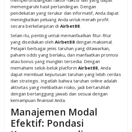
memengaruhi hasil pertandingan. Dengan
pendekatan yang terukur dan informatif, Anda dapat
meningkatkan peluang Anda untuk meraih profit
secara berkelanjutan di
Airbet88
.
Selain itu, penting untuk memanfaatkan fitur-fitur
yang disediakan oleh
Airbet88
dengan maksimal.
Pelajari berbagai jenis taruhan yang ditawarkan,
pahami odds yang berlaku, dan manfaatkan promosi
atau bonus yang mungkin tersedia. Dengan
memahami seluk-beluk platform
Airbet88
, Anda
dapat membuat keputusan taruhan yang lebih cerdas
dan strategis. Ingatlah bahwa taruhan online adalah
aktivitas yang melibatkan risiko, jadi bertaruhlah
dengan bertanggung jawab dan sesuai dengan
kemampuan finansial Anda.
Manajemen Modal
Efektif: Pondasi