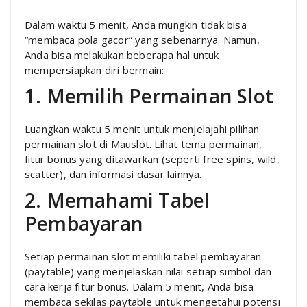
Dalam waktu 5 menit, Anda mungkin tidak bisa
“membaca pola gacor” yang sebenarnya. Namun,
Anda bisa melakukan beberapa hal untuk
mempersiapkan diri bermain:
1. Memilih Permainan Slot
Luangkan waktu 5 menit untuk menjelajahi pilihan
permainan slot di Mauslot. Lihat tema permainan,
fitur bonus yang ditawarkan (seperti free spins, wild,
scatter), dan informasi dasar lainnya.
2. Memahami Tabel
Pembayaran
Setiap permainan slot memiliki tabel pembayaran
(paytable) yang menjelaskan nilai setiap simbol dan
cara kerja fitur bonus. Dalam 5 menit, Anda bisa
membaca sekilas paytable untuk mengetahui potensi