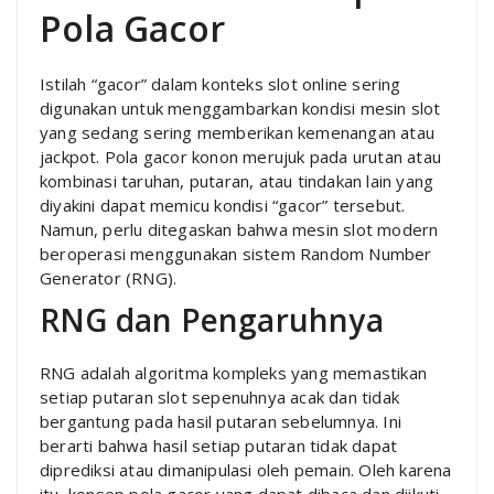
Pola Gacor
Istilah “gacor” dalam konteks slot online sering
digunakan untuk menggambarkan kondisi mesin slot
yang sedang sering memberikan kemenangan atau
jackpot. Pola gacor konon merujuk pada urutan atau
kombinasi taruhan, putaran, atau tindakan lain yang
diyakini dapat memicu kondisi “gacor” tersebut.
Namun, perlu ditegaskan bahwa mesin slot modern
beroperasi menggunakan sistem Random Number
Generator (RNG).
RNG dan Pengaruhnya
RNG adalah algoritma kompleks yang memastikan
setiap putaran slot sepenuhnya acak dan tidak
bergantung pada hasil putaran sebelumnya. Ini
berarti bahwa hasil setiap putaran tidak dapat
diprediksi atau dimanipulasi oleh pemain. Oleh karena