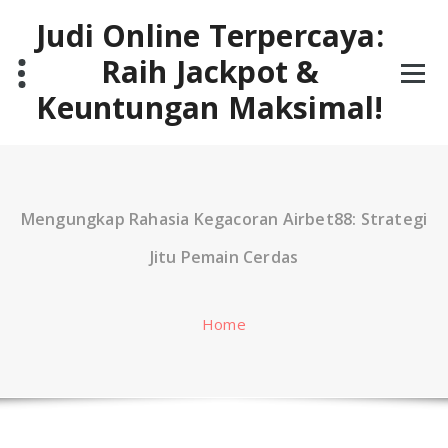
Skip
Judi Online Terpercaya:
to
content
Raih Jackpot &
Keuntungan Maksimal!
Mengungkap Rahasia Kegacoran Airbet88: Strategi
Jitu Pemain Cerdas
Home