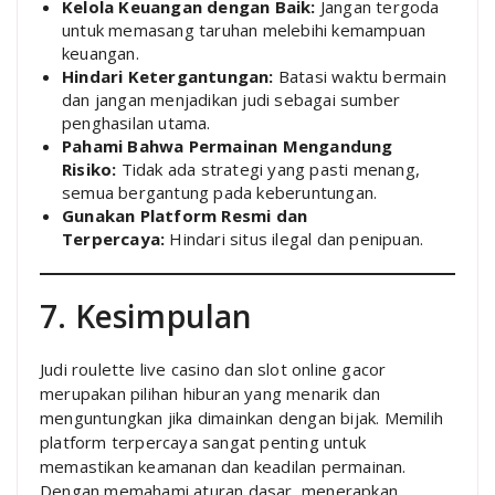
Kelola Keuangan dengan Baik:
Jangan tergoda
untuk memasang taruhan melebihi kemampuan
keuangan.
Hindari Ketergantungan:
Batasi waktu bermain
dan jangan menjadikan judi sebagai sumber
penghasilan utama.
Pahami Bahwa Permainan Mengandung
Risiko:
Tidak ada strategi yang pasti menang,
semua bergantung pada keberuntungan.
Gunakan Platform Resmi dan
Terpercaya:
Hindari situs ilegal dan penipuan.
7. Kesimpulan
Judi roulette live casino dan slot online gacor
merupakan pilihan hiburan yang menarik dan
menguntungkan jika dimainkan dengan bijak. Memilih
platform terpercaya sangat penting untuk
memastikan keamanan dan keadilan permainan.
Dengan memahami aturan dasar, menerapkan