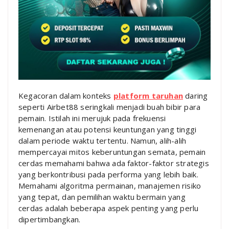
Kegacoran dalam konteks
platform taruhan
daring
seperti Airbet88 seringkali menjadi buah bibir para
pemain. Istilah ini merujuk pada frekuensi
kemenangan atau potensi keuntungan yang tinggi
dalam periode waktu tertentu. Namun, alih-alih
mempercayai mitos keberuntungan semata, pemain
cerdas memahami bahwa ada faktor-faktor strategis
yang berkontribusi pada performa yang lebih baik.
Memahami algoritma permainan, manajemen risiko
yang tepat, dan pemilihan waktu bermain yang
cerdas adalah beberapa aspek penting yang perlu
dipertimbangkan.