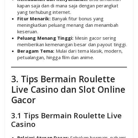
kapan saja dan di mana saja dengan perangkat
yang terhubung internet.
Fitur Menarik:
Banyak fitur bonus yang
meningkatkan peluang menang dan menambah
keseruan.
Peluang Menang Tinggi:
Mesin gacor sering
memberikan kemenangan besar dan payout tinggi.
Beragam Tema:
Mulai dari tema klasik, modern,
petualangan, hingga film dan anime.
3. Tips Bermain Roulette
Live Casino dan Slot Online
Gacor
3.1 Tips Bermain Roulette Live
Casino
Pelajari Aturan Dasar:
Sebelum bermain, pahami