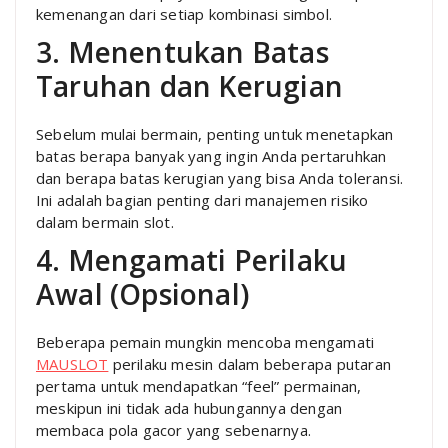
kemenangan dari setiap kombinasi simbol.
3. Menentukan Batas
Taruhan dan Kerugian
Sebelum mulai bermain, penting untuk menetapkan
batas berapa banyak yang ingin Anda pertaruhkan
dan berapa batas kerugian yang bisa Anda toleransi.
Ini adalah bagian penting dari manajemen risiko
dalam bermain slot.
4. Mengamati Perilaku
Awal (Opsional)
Beberapa pemain mungkin mencoba mengamati
MAUSLOT
perilaku mesin dalam beberapa putaran
pertama untuk mendapatkan “feel” permainan,
meskipun ini tidak ada hubungannya dengan
membaca pola gacor yang sebenarnya.