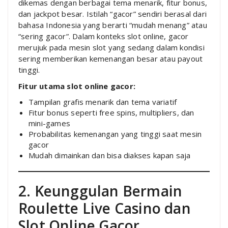
dikemas dengan berbagai tema menarik, fitur bonus,
dan jackpot besar. Istilah “gacor” sendiri berasal dari
bahasa Indonesia yang berarti “mudah menang” atau
“sering gacor”. Dalam konteks slot online, gacor
merujuk pada mesin slot yang sedang dalam kondisi
sering memberikan kemenangan besar atau payout
tinggi.
Fitur utama slot online gacor:
Tampilan grafis menarik dan tema variatif
Fitur bonus seperti free spins, multipliers, dan
mini-games
Probabilitas kemenangan yang tinggi saat mesin
gacor
Mudah dimainkan dan bisa diakses kapan saja
2. Keunggulan Bermain
Roulette Live Casino dan
Slot Online Gacor