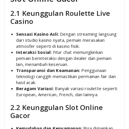
2.1 Keunggulan Roulette Live
Casino
Sensasi Kasino Asli:
Dengan streaming langsung
dari studio kasino nyata, pemain merasakan
atmosfer seperti di kasino fisik.
Interaksi Sosial:
Fitur chat memungkinkan
pemain berinteraksi dengan dealer dan pemain
lain, menambah keseruan.
Transparansi dan Keamanan:
Penggunaan
teknologi canggih memastikan permainan fair dan
hasil acak.
Beragam Variasi:
Banyak variasi roulette seperti
European, American, French, dan lainnya.
2.2 Keunggulan Slot Online
Gacor
Kemudahan dan Kenyamanan:
Bisa dimainkan