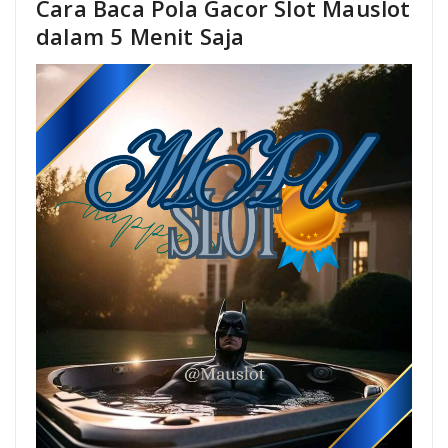
Cara Baca Pola Gacor Slot Mauslot
dalam 5 Menit Saja