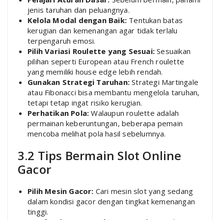
jenis taruhan dan peluangnya.
Kelola Modal dengan Baik:
Tentukan batas
kerugian dan kemenangan agar tidak terlalu
terpengaruh emosi.
Pilih Variasi Roulette yang Sesuai:
Sesuaikan
pilihan seperti European atau French roulette
yang memiliki house edge lebih rendah.
Gunakan Strategi Taruhan:
Strategi Martingale
atau Fibonacci bisa membantu mengelola taruhan,
tetapi tetap ingat risiko kerugian.
Perhatikan Pola:
Walaupun roulette adalah
permainan keberuntungan, beberapa pemain
mencoba melihat pola hasil sebelumnya.
3.2 Tips Bermain Slot Online
Gacor
Pilih Mesin Gacor:
Cari mesin slot yang sedang
dalam kondisi gacor dengan tingkat kemenangan
tinggi.