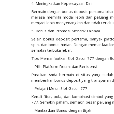
4. Meningkatkan Kepercayaan Diri
Bermain dengan bonus deposit pertama bisa 
merasa memiliki modal lebih dan peluang m
menjadi lebih menyenangkan dan tidak terlal
5. Bonus dan Promosi Menarik Lainnya
Selain bonus deposit pertama, banyak platf
spin, dan bonus harian. Dengan memanfaatka
semakin terbuka lebar.
Tips Memanfaatkan Slot Gacor 777 dengan B
– Pilih Platform Resmi dan Berlisensi
Pastikan Anda bermain di situs yang sudah 
memberikan bonus deposit yang transparan da
– Pelajari Mesin Slot Gacor 777
Kenali fitur, pola, dan kombinasi simbol ya
777. Semakin paham, semakin besar peluang 
– Manfaatkan Bonus dengan Bijak