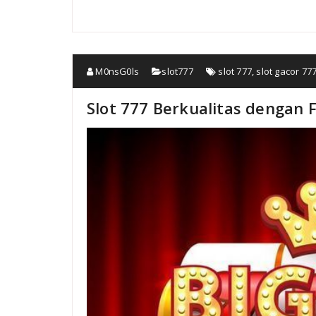
M0nsG0ls
slot777
slot 777
,
slot gacor 77
Slot 777 Berkualitas dengan