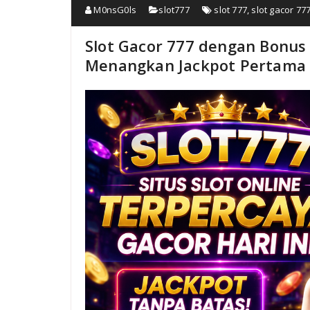
M0nsG0ls
slot777
slot 777
,
slot gacor 77
Slot Gacor 777 dengan Bonus
Menangkan Jackpot Pertama