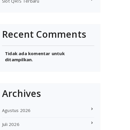
Slot QRIS Terbaru
Recent Comments
Tidak ada komentar untuk
ditampilkan.
Archives
Agustus 2026
Juli 2026