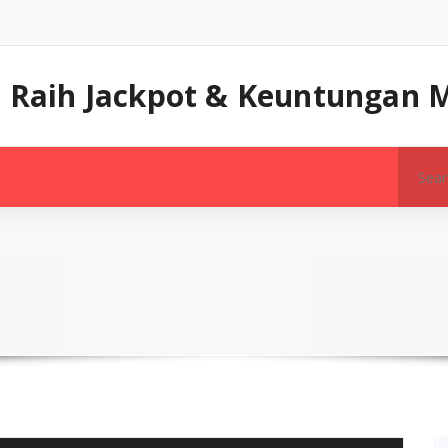
a: Raih Jackpot & Keuntungan 
Search
for: