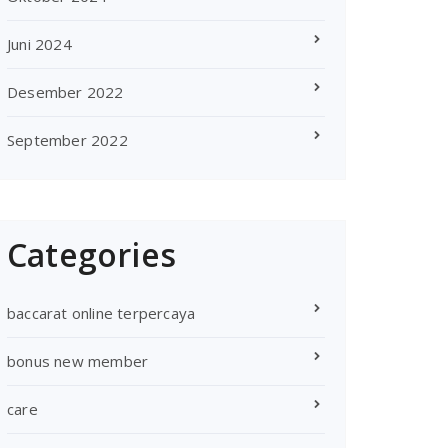
Juni 2024
Desember 2022
September 2022
Categories
baccarat online terpercaya
bonus new member
care