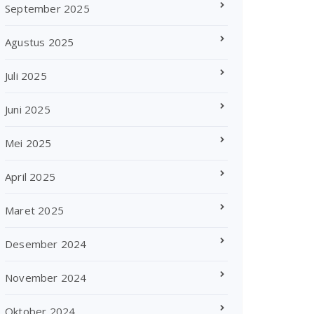
September 2025
Agustus 2025
Juli 2025
Juni 2025
Mei 2025
April 2025
Maret 2025
Desember 2024
November 2024
Oktober 2024