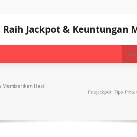
a: Raih Jackpot & Keuntungan 
Search
for:
an Memberikan Hasil
Pasjackpot: Tips Pint