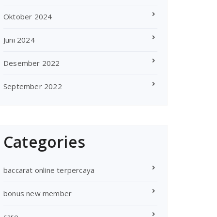
Oktober 2024
Juni 2024
Desember 2022
September 2022
Categories
baccarat online terpercaya
bonus new member
care