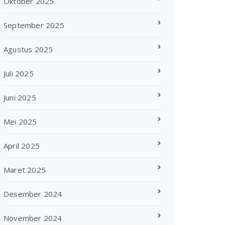
Oktober 2025
September 2025
Agustus 2025
Juli 2025
Juni 2025
Mei 2025
April 2025
Maret 2025
Desember 2024
November 2024