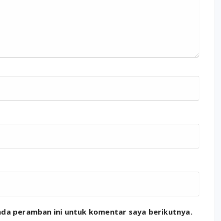
ada peramban ini untuk komentar saya berikutnya.